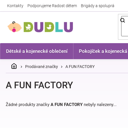
Přejít
Kontakty
Podporujeme Radost dětem
Brigády a spolupráce
Nej
na
obsah
Dětské a kojenecké oblečení
Pokojíček a kojenecká
Domů
Prodávané značky
A FUN FACTORY
A FUN FACTORY
Žádné produkty značky
A FUN FACTORY
nebyly nalezeny...