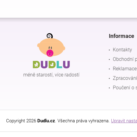
Z
á
p
Informace
a
t
Kontakty
í
Obchodní 
Reklamace 
méně starostí, více radostí
Zpracování
Poučení o 
Copyright 2026
Dudlu.cz
. Všechna práva vyhrazena.
Upravit nast