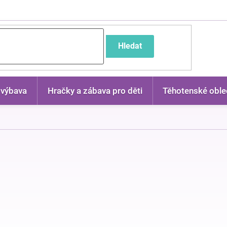
častější dotazy
Hledat
 výbava
Hračky a zábava pro děti
Těhotenské oble