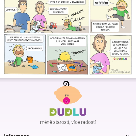
Z
á
p
a
t
í
méně starostí, více radostí