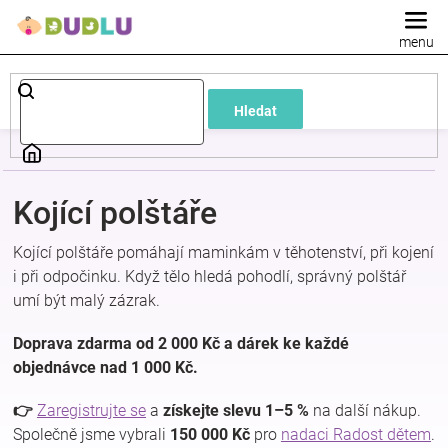
Přejít
na
obsah
Dětské
Hledat
a
kojenecké
Kojící polštáře
oblečení
Kojící polštáře pomáhají maminkám v těhotenství, při kojení
i při odpočinku. Když tělo hledá pohodlí, správný polštář
Pokojíček
umí být malý zázrak.
a
Doprava zdarma od 2 000 Kč a dárek ke každé
objednávce nad 1 000 Kč.
kojenecká
👉
Zaregistrujte se
a
získejte slevu 1–5 %
na další nákup.
Společně jsme vybrali
150 000 Kč
pro
nadaci Radost dětem
.
výbava