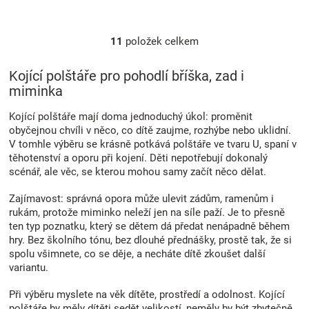
11
položek celkem
O
v
l
Kojící polštáře pro pohodlí bříška, zad i
á
miminka
d
a
Kojící polštáře mají doma jednoduchý úkol: proměnit
c
obyčejnou chvíli v něco, co dítě zaujme, rozhýbe nebo uklidní.
í
V tomhle výběru se krásně potkává polštáře ve tvaru U, spaní v
p
těhotenství a oporu při kojení. Děti nepotřebují dokonalý
r
scénář, ale věc, se kterou mohou samy začít něco dělat.
v
k
Zajímavost: správná opora může ulevit zádům, ramenům i
y
rukám, protože miminko neleží jen na síle paží. Je to přesně
v
ten typ poznatku, který se dětem dá předat nenápadně během
ý
hry. Bez školního tónu, bez dlouhé přednášky, prostě tak, že si
p
spolu všimnete, co se děje, a necháte dítě zkoušet další
i
variantu.
s
u
Při výběru myslete na věk dítěte, prostředí a odolnost. Kojící
polštáře by měly dítěti sedět velikostí, neměly by být zbytečně