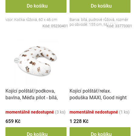
Do košíku
Do košíku
Značky
vzor: Kočka růžová, 60 x 46 cm
Barva: bílá, pudrově růžová, rozměr
Blog
po obvodě: 155 cm, MIMINU
Kód:
05230401
Kód:
33773301
Hračkářství
Přihlášení
Kojící polštář/podkova,
Kojící polštář/relax.
bavlna, Méďa pilot - bílá,
poduška MAXI, Good night
béžová
Animals, šedý BOY
momentálně nedostupné
(3 ks)
momentálně nedostupné
(1 ks)
659 Kč
1 228 Kč
Do košíku
Do košíku