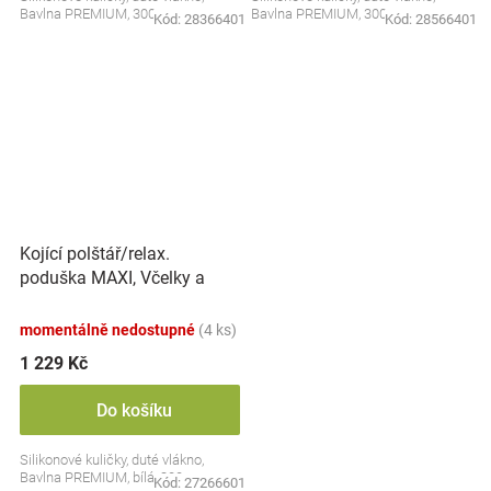
Bavlna PREMIUM, 300 cm
Bavlna PREMIUM, 300 cm
Kód:
28366401
Kód:
28566401
Kojící polštář/relax.
poduška MAXI, Včelky a
Berušky, bílá
momentálně nedostupné
(4 ks)
1 229 Kč
Do košíku
Silikonové kuličky, duté vlákno,
Bavlna PREMIUM, bílá, 300 cm
Kód:
27266601