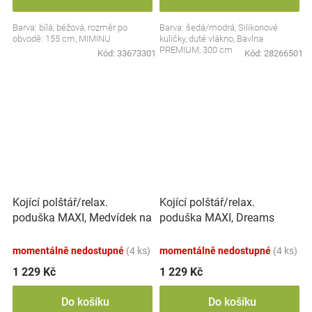
Barva: bílá, béžová, rozměr po
Barva: šedá/modrá, Silikonové
obvodě: 155 cm, MIMINU
kuličky, duté vlákno, Bavlna
PREMIUM, 300 cm
Kód:
33673301
Kód:
28266501
Kojící polštář/relax.
Kojící polštář/relax.
poduška MAXI, Medvídek na
poduška MAXI, Dreams
žebříku, růžový
Koala, modrý
momentálně nedostupné
(4 ks)
momentálně nedostupné
(4 ks)
1 229 Kč
1 229 Kč
Do košíku
Do košíku