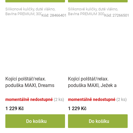
Silikonové kuličky, duté vlákno,
Silikonové kuličky, duté vlákno,
Bavlna PREMIUM, 300 cm
Bavlna PREMIUM 300 cm
Kód:
28466401
Kód:
27266501
Kojící polštář/relax.
Kojící polštář/relax.
poduška MAXI, Dreams
poduška MAXI, Ježek a
Koala, růžový
Liška - bílá, Baby Nellys ČR
momentálně nedostupné
(2 ks)
momentálně nedostupné
(2 ks)
1 229 Kč
1 229 Kč
Do košíku
Do košíku