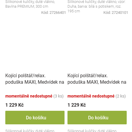
Silikonové kuličky, duté vlákno,
Silikonové kuličky, duté vlákno, vzor:
Bavlna PREMIUM, 300 cm
Duha, barva: bílá s potiskem, roz.
195 cm
Kód:
27266401
Kód:
27240101
Kojící polštář/relax.
Kojící polštář/relax.
poduška MAXI, Medvídek na
poduška MAXI, Medvídek na
žebříku, modrý
žebříku, žlutý
momentálně nedostupné
(3 ks)
momentálně nedostupné
(2 ks)
1 229 Kč
1 229 Kč
Do košíku
Do košíku
Silikonové kuličky, duté vlákno,
Silikonové kuličky, duté vlákno,