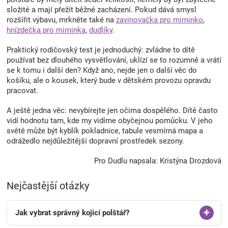
složité a mají přežít běžné zacházení. Pokud dává smysl
rozšířit výbavu, mrkněte také na
zavinovačka pro miminko
,
hnízdečka pro miminka
,
dudlíky
.
Praktický rodičovský test je jednoduchý: zvládne to dítě
používat bez dlouhého vysvětlování, uklízí se to rozumně a vrátí
se k tomu i další den? Když ano, nejde jen o další věc do
košíku, ale o kousek, který bude v dětském provozu opravdu
pracovat.
A ještě jedna věc: nevybírejte jen očima dospělého. Dítě často
vidí hodnotu tam, kde my vidíme obyčejnou pomůcku. V jeho
světě může být kyblík pokladnice, tabule vesmírná mapa a
odrážedlo nejdůležitější dopravní prostředek sezony.
Pro Dudlu napsala: Kristýna Drozdová
Nejčastější otázky
Jak vybrat správný kojicí polštář?