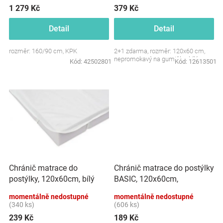
ů
1 279 Kč
379 Kč
Značky
Detail
Detail
Blog
rozměr: 160/90 cm, KPK
2+1 zdarma, rozměr: 120x60 cm,
nepromokavý na gumičku, bílý
Kód:
42502801
Kód:
12613501
Hračkářství
Přihlášení
Chránič matrace do postýlky
Chránič matrace do
BASIC, 120x60cm,
postýlky, 120x60cm, bílý
nepromokavý
momentálně nedostupné
momentálně nedostupné
(340 ks)
(606 ks)
239 Kč
189 Kč