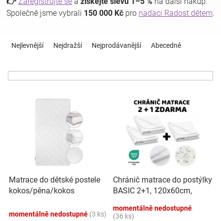
👉
Zaregistrujte se
a
získejte slevu 1–5 %
na další nákup.
Společně jsme vybrali
150 000 Kč
pro
nadaci Radost dětem
.
Hračky
Ř
a
Nejlevnější
Nejdražší
Nejprodávanější
Abecedně
a
z
e
n
zábava
í
V
p
pro
ý
r
p
o
děti
i
d
s
u
p
k
Těhotenské
r
t
o
ů
oblečení
Matrace do dětské postele
Chránič matrace do postýlky
d
kokos/pěna/kokos
BASIC 2+1, 120x60cm,
u
160x90x10cm, Baby Nellys
nepromokavý - bílý
k
Novinky
momentálně nedostupné
momentálně nedostupné
(3 ks)
t
(36 ks)