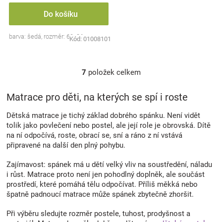
Do košíku
barva: šedá, rozměr: 60x36cm
Kód:
01008101
7
položek celkem
O
v
l
Matrace pro děti, na kterých se spí i roste
á
d
Dětská matrace je tichý základ dobrého spánku. Není vidět
a
tolik jako povlečení nebo postel, ale její role je obrovská. Dítě
c
na ní odpočívá, roste, obrací se, sní a ráno z ní vstává
í
připravené na další den plný pohybu.
p
r
Zajímavost: spánek má u dětí velký vliv na soustředění, náladu
v
i růst. Matrace proto není jen pohodlný doplněk, ale součást
k
prostředí, které pomáhá tělu odpočívat. Příliš měkká nebo
y
špatně padnoucí matrace může spánek zbytečně zhoršit.
v
ý
Při výběru sledujte rozměr postele, tuhost, prodyšnost a
p