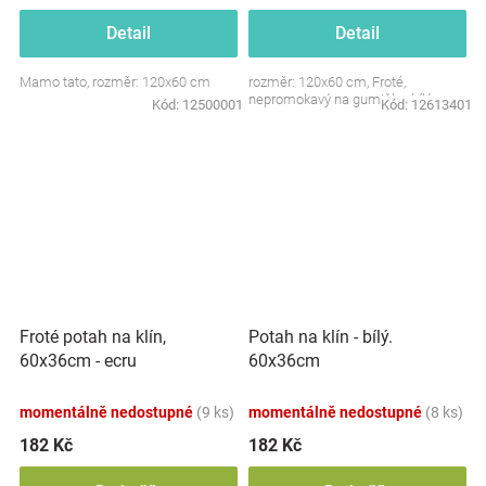
Detail
Detail
Mamo tato, rozměr: 120x60 cm
rozměr: 120x60 cm, Froté,
nepromokavý na gumičku, bílý
Kód:
12500001
Kód:
12613401
Froté potah na klín,
Potah na klín - bílý.
60x36cm - ecru
60x36cm
momentálně nedostupné
(9 ks)
momentálně nedostupné
(8 ks)
182 Kč
182 Kč