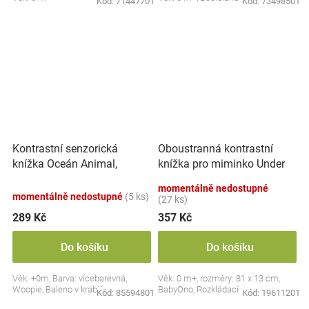
Kód:
71447701
Kód:
73498501
Kontrastní senzorická
Oboustranná kontrastní
knížka Oceán Animal,
knížka pro miminko Under
vícebarevná
the Sea
momentálně nedostupné
momentálně nedostupné
(5 ks)
(27 ks)
289 Kč
357 Kč
Do košíku
Do košíku
Věk: +0m, Barva: vícebarevná,
Věk: 0 m+, rozměry: 81 x 13 cm,
Woopie, Baleno v krabičce
BabyOno, Rozkládací
Kód:
85594801
Kód:
19611201