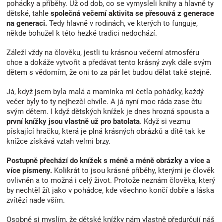
í
pohádky a příběhy. Už od dob, co se vymysleli knihy a hlavně ty
p
dětské, tahle
společná večerní aktivita se přesouvá z generace
r
na generaci.
Tedy hlavně v rodinách, ve kterých to funguje,
v
někde bohužel k této hezké tradici nedochází.
k
y
Záleží vždy na člověku, jestli tu krásnou večerní atmosféru
v
chce a dokáže vytvořit a předávat tento krásný zvyk dále svým
ý
dětem s vědomím, že oni to za pár let budou dělat také stejně.
p
i
Já, když jsem byla malá a maminka mi četla pohádky, každý
s
večer byly to ty nejhezčí chvíle. A já nyní moc ráda zase čtu
u
svým dětem. I když dětských knížek je dnes hrozná spousta a
první knížky jsou vlastně už pro batolata
. Když si vezmu
pískající hračku, která je plná krásných obrázků a dítě tak ke
knížce získává vztah velmi brzy.
Postupně přechází do knížek s méně a méně obrázky a více a
více písmeny.
Kolikrát to jsou krásné příběhy, kterými je člověk
ovlivněn a to možná i celý život. Protože neznám člověka, který
by nechtěl žít jako v pohádce, kde všechno končí dobře a láska
zvítězí nade vším.
Osobně si myslím, že dětské knížky nám vlastně předurčují náš