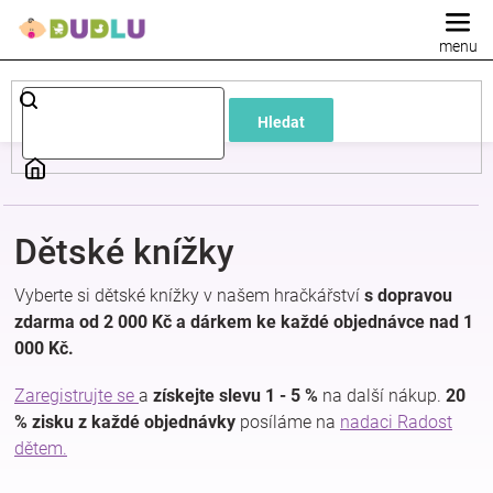
Přejít
na
obsah
Dětské
Hledat
a
kojenecké
Dětské knížky
oblečení
Vyberte si dětské knížky v našem hračkářství
s dopravou
Pokojíček
zdarma od 2 000 Kč a dárkem ke každé objednávce nad 1
000 Kč.
a
Zaregistrujte se
a
získejte slevu 1 - 5 %
na další nákup.
20
% zisku z každé objednávky
posíláme na
nadaci Radost
kojenecká
dětem.
výbava