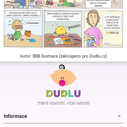
Autor: BBB Ilustrace (zakoupeno pro Dudlu.cz)
Z
á
p
a
t
í
méně starostí, více radostí
Informace