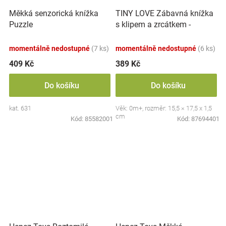
TINY LOVE Zábavná knížka
Měkká senzorická knížka
s klipem a zrcátkem -
Puzzle
Zábava na louce
momentálně nedostupné
(7 ks)
momentálně nedostupné
(6 ks)
409 Kč
389 Kč
Do košíku
Do košíku
kat. 631
Věk: 0m+, rozměr: 15,5 × 17,5 x 1,5
cm
Kód:
85582001
Kód:
87694401