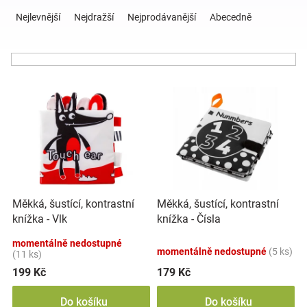
Ř
a
Nejlevnější
Nejdražší
Nejprodávanější
Abecedně
z
Hračky
e
n
a
í
V
p
ý
r
zábava
p
o
i
d
pro
s
u
p
k
děti
r
t
o
ů
Měkká, šustící, kontrastní
Měkká, šustící, kontrastní
d
Těhotenské
knížka - Vlk
knížka - Čísla
u
k
momentálně nedostupné
oblečení
momentálně nedostupné
(5 ks)
t
(11 ks)
ů
199 Kč
179 Kč
Novinky
Do košíku
Do košíku