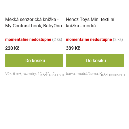
Měkká senzorická knížka -
Hencz Toys Mini textilní
My Contrast book, BabyOno
knížka - modrá
momentálně nedostupné
(2 ks)
momentálně nedostupné
(2 ks)
220 Kč
339 Kč
Do košíku
Do košíku
Věk: 6 m+, rozměry: 12 x 20 x 2 cm
barva: modrá/černá, Hencz
Kód:
18611501
Kód:
85389501