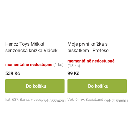
Hencz Toys Měkká
Moje první knížka s
senzorická knížka Vláček
pískatkem - Profese
momentálně nedostupné
momentálně nedostupné
(1 ks)
(18 ks)
539 Kč
99 Kč
Do košíku
Do košíku
kat. 637, Barva: vícebarevná
Věk: 6 m+, BocioLand
Kód:
85584201
Kód:
71598501