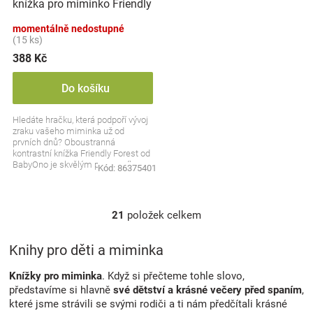
knížka pro miminko Friendly
Forest , BabyOno
momentálně nedostupné
(15 ks)
388 Kč
Do košíku
Hledáte hračku, která podpoří vývoj
zraku vašeho miminka už od
prvních dnů? Oboustranná
kontrastní knížka Friendly Forest od
BabyOno je skvělým pomocníkem
Kód:
86375401
při stimulaci smyslů...
21
položek celkem
O
v
l
Knihy pro děti a miminka
á
d
Knížky pro miminka
. Když si přečteme tohle slovo,
a
představíme si hlavně
své dětství a krásné večery před spaním
,
c
které jsme strávili se svými rodiči a ti nám předčítali krásné