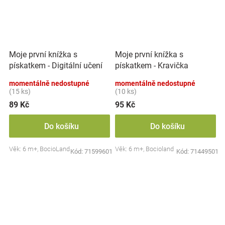
Moje první knížka s
Moje první knížka s
pískatkem - Digitální učení
pískatkem - Kravička
momentálně nedostupné
momentálně nedostupné
(15 ks)
(10 ks)
89 Kč
95 Kč
Do košíku
Do košíku
Věk: 6 m+, BocioLand
Věk: 6 m+, Bocioland
Kód:
71599601
Kód:
71449501