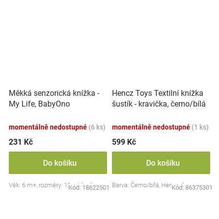
Měkká senzorická knížka -
Hencz Toys Textilní knížka
My Life, BabyOno
šustík - kravička, černo/bílá
momentálně nedostupné
(6 ks)
momentálně nedostupné
(1 ks)
231 Kč
599 Kč
Do košíku
Do košíku
Věk: 6 m+, rozměry: 12 x 12 x 2 cm
Barva: Černo/bílá, Hencz, 0m+
Kód:
18622501
Kód:
86375301