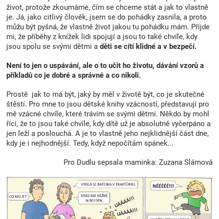
život, protože zkoumáme, čím se chceme stát a jak to vlastně
je. Já, jako citlivý člověk, jsem se do pohádky zasnila, a proto
můžu být pyšná, že vlastně život jakou tu pohádku mám. Přijde
mi, že příběhy z knížek lidi spojují a jsou to také chvíle, kdy
jsou spolu se svými dětmi a
děti se cítí klidné a v bezpečí.
Není to jen o uspávání, ale o to učit ho životu, dávání vzorů a
příkladů co je dobré a správné a co nikoli.
Prostě jak to má být, jaký by měl v životě být, co je skutečné
štěstí. Pro mne to jsou dětské knihy vzácností, představují pro
mě vzácné chvíle, které trávím se svými dětmi. Někdo by mohl
říci, že to jsou také chvíle, kdy dítě už je absolutně vyčerpáno a
jen leží a poslouchá. A je to vlastně jeho nejklidnější část dne,
kdy je i nejhodnější. Tedy, když nepočítám spánek...
Pro Dudlu sepsala maminka: Zuzana Slámová