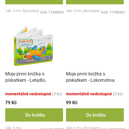
Značky
Věk: 0 m+, Bocioland
Věk: 0 m+, Bocioland
Kód:
71898501
Kód:
71798501
Blog
Hračkářství
Přihlášení
Moje první knížka s
Moje první knížka s
pískatkem - Letadlo,
pískatkem - Lokomotiva
BocioLand
ABC
momentálně nedostupné
(3 ks)
momentálně nedostupné
(3 ks)
79 Kč
99 Kč
Do košíku
Do košíku
Věk: 6 m+
Věk: 6 m+, Bocioland