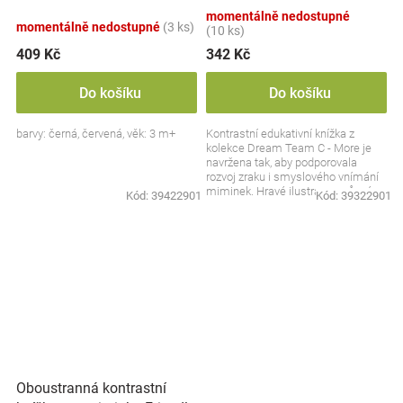
More Collection
Dream Team C - More
momentálně nedostupné
Collection
momentálně nedostupné
(3 ks)
(10 ks)
409 Kč
342 Kč
Do košíku
Do košíku
barvy: černá, červená, věk: 3 m+
Kontrastní edukativní knížka z
kolekce Dream Team C - More je
navržena tak, aby podporovala
rozvoj zraku i smyslového vnímání
miminek. Hravé ilustrace a různé
Kód:
39422901
Kód:
39322901
textury zaujmou už...
Oboustranná kontrastní