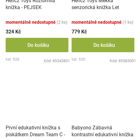
Hencz Toys Měkká
Hencz Toys Roztomilá
senzorická knížka Let
knížka - PEJSEK
balónem
momentálně nedostupné
(2 ks)
momentálně nedostupné
(1 ks)
324 Kč
779 Kč
Do košíku
Do košíku
kat. 926
kat. 630
Kód:
85343801
Kód:
85583001
První edukativní knížka s
Babyono Zábavná
pískátkem Dream Team C -
kontrastní edukativní knížka