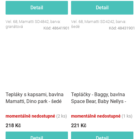
Detail
Detail
Vel. 68, Mamatti SD4842, barva:
Vel. 68, Mamatti SD4242, barva:
granátová
šedé
Kód:
48641901
Kód:
48431901
Tepláčky - Baggy, bavlna
Tepláky s kapsami, bavlna
Space Bear, Baby Nellys -
Mamatti, Dino park - šedé
pudrové
momentálně nedostupné
(2 ks)
momentálně nedostupné
(1 ks)
218 Kč
221 Kč
Detail
Detail