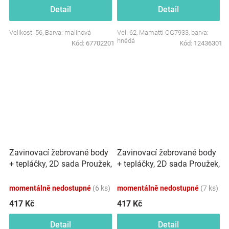
Detail
Detail
Velikost: 56, Barva: malinová
Vel. 62, Mamatti OG7933, barva:
hnědá
Kód:
67702201
Kód:
12436301
Zavinovací žebrované body
Zavinovací žebrované body
+ tepláčky, 2D sada Proužek,
+ tepláčky, 2D sada Proužek,
béžové
granát
momentálně nedostupné
(6 ks)
momentálně nedostupné
(7 ks)
417 Kč
417 Kč
Detail
Detail