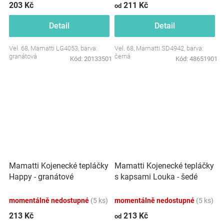
203 Kč
211 Kč
od
Detail
Detail
Vel. 68, Mamatti LG4053, barva:
Vel. 68, Mamatti SD4942, barva:
granátová
černá
Kód:
20133501
Kód:
48651901
Mamatti Kojenecké tepláčky
Mamatti Kojenecké tepláčky
Happy - granátové
s kapsami Louka - šedé
momentálně nedostupné
(5 ks)
momentálně nedostupné
(5 ks)
213 Kč
213 Kč
od