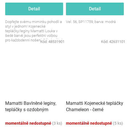
Detail
Detail
Dopřejte svému miminku pohodlí a
Vel. 56, SP11759, barva: modrá
styl v jednom! Kojenecké
tepláčky/legíny Mamatti Louka v
šedé barvě jsou perfektní volbou
pro každodenní nošení. Díky kvalitní
Kód:
48531901
Kód:
42631101
bavlně jsou...
Mamatti Bavlněné legíny,
Mamatti Kojenecké tepláčky
tepláčky s ozdobným
Chameleon - černé
bočním páskem Tokio -
granátové
momentálně nedostupné
(3 ks)
momentálně nedostupné
(5 ks)