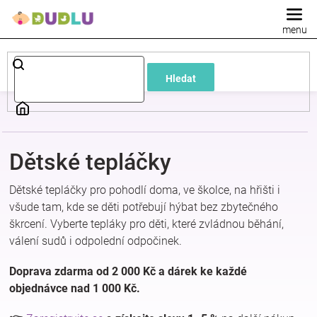
Přejít
na
obsah
Dětské
Hledat
a
kojenecké
Dětské tepláčky
oblečení
Dětské tepláčky pro pohodlí doma, ve školce, na hřišti i
Pokojíček
všude tam, kde se děti potřebují hýbat bez zbytečného
škrcení. Vyberte tepláky pro děti, které zvládnou běhání,
válení sudů i odpolední odpočinek.
a
Doprava zdarma od 2 000 Kč a dárek ke každé
kojenecká
objednávce nad 1 000 Kč.
výbava