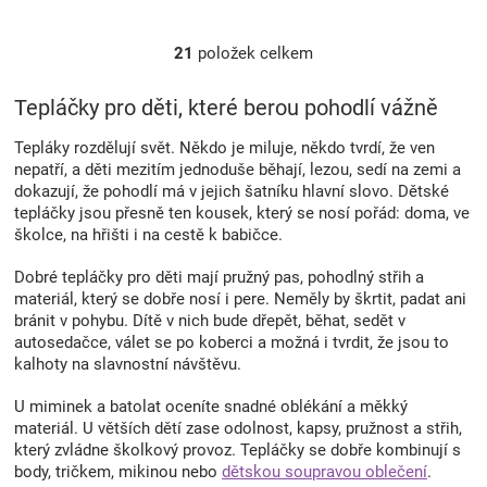
21
položek celkem
O
v
l
Tepláčky pro děti, které berou pohodlí vážně
á
d
Tepláky rozdělují svět. Někdo je miluje, někdo tvrdí, že ven
a
nepatří, a děti mezitím jednoduše běhají, lezou, sedí na zemi a
c
dokazují, že pohodlí má v jejich šatníku hlavní slovo. Dětské
í
tepláčky jsou přesně ten kousek, který se nosí pořád: doma, ve
p
školce, na hřišti i na cestě k babičce.
r
v
Dobré tepláčky pro děti mají pružný pas, pohodlný střih a
k
materiál, který se dobře nosí i pere. Neměly by škrtit, padat ani
y
bránit v pohybu. Dítě v nich bude dřepět, běhat, sedět v
v
autosedačce, válet se po koberci a možná i tvrdit, že jsou to
ý
kalhoty na slavnostní návštěvu.
p
i
U miminek a batolat oceníte snadné oblékání a měkký
s
materiál. U větších dětí zase odolnost, kapsy, pružnost a střih,
u
který zvládne školkový provoz. Tepláčky se dobře kombinují s
body, tričkem, mikinou nebo
dětskou soupravou oblečení
.