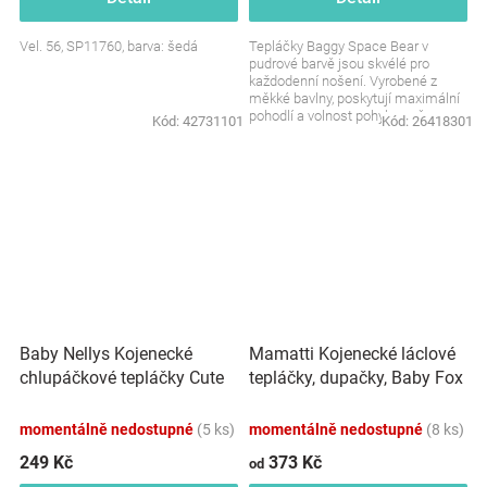
Vel. 56, SP11760, barva: šedá
Tepláčky Baggy Space Bear v
pudrové barvě jsou skvélé pro
každodenní nošení. Vyrobené z
měkké bavlny, poskytují maximální
pohodlí a volnost pohybu vašemu
Kód:
42731101
Kód:
26418301
dítěti. Ideální pro...
Baby Nellys Kojenecké
Mamatti Kojenecké láclové
chlupáčkové tepláčky Cute
tepláčky, dupačky, Baby Fox
Bunny - malinové
- hnědé
momentálně nedostupné
(5 ks)
momentálně nedostupné
(8 ks)
249 Kč
373 Kč
od