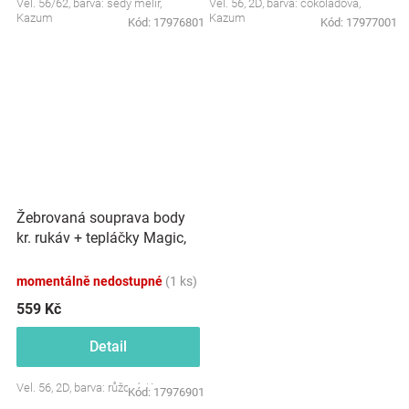
Vel. 56/62, barva: šedý melír,
Vel. 56, 2D, barva: čokoládová,
Kazum
Kazum
Kód:
17976801
Kód:
17977001
Žebrovaná souprava body
kr. rukáv + tepláčky Magic,
bavlna, růžová
momentálně nedostupné
(1 ks)
559 Kč
Detail
Vel. 56, 2D, barva: růžová, Kazum
Kód:
17976901