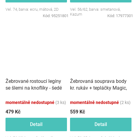
Vel. 74, barva: ecru, mátová, 2D
Vel. 56/62, barva: smetanová,
Kazum
Kód:
95251801
Kód:
17977301
Žebrované rostoucí legíny
Žebrovaná souprava body
se šlemi na knoflíky - šedé
kr. rukáv + tepláčky Magic,
melírová
bavlna, čokoládová
momentálně nedostupné
(3 ks)
momentálně nedostupné
(2 ks)
479 Kč
559 Kč
Detail
Detail