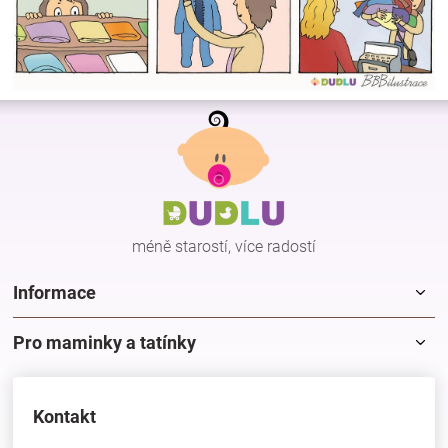
Z
á
p
a
t
í
méně starostí, více radostí
Informace
Pro maminky a tatínky
Kontakt