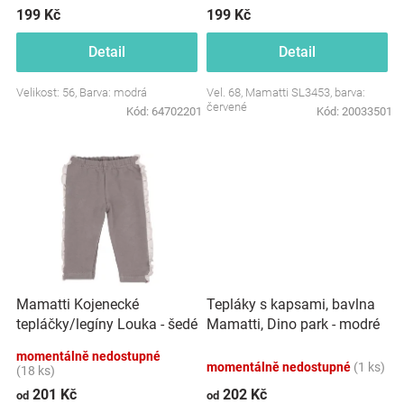
ů
199 Kč
199 Kč
Značky
Detail
Detail
Blog
Velikost: 56, Barva: modrá
Vel. 68, Mamatti SL3453, barva:
červené
Kód:
64702201
Kód:
20033501
Hračkářství
Přihlášení
Mamatti Kojenecké
Tepláky s kapsami, bavlna
tepláčky/legíny Louka - šedé
Mamatti, Dino park - modré
momentálně nedostupné
momentálně nedostupné
(1 ks)
(18 ks)
201 Kč
202 Kč
od
od