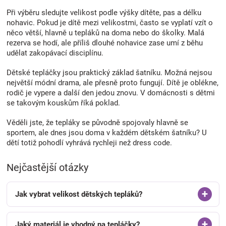
Při výběru sledujte velikost podle výšky dítěte, pas a délku
nohavic. Pokud je dítě mezi velikostmi, často se vyplatí vzít o
něco větší, hlavně u tepláků na doma nebo do školky. Malá
rezerva se hodí, ale příliš dlouhé nohavice zase umí z běhu
udělat zakopávací disciplínu.
Dětské tepláčky jsou praktický základ šatníku. Možná nejsou
největší módní drama, ale přesně proto fungují. Dítě je oblékne,
rodič je vypere a další den jedou znovu. V domácnosti s dětmi
se takovým kouskům říká poklad.
Věděli jste, že tepláky se původně spojovaly hlavně se
sportem, ale dnes jsou doma v každém dětském šatníku? U
dětí totiž pohodlí vyhrává rychleji než dress code.
Nejčastější otázky
Jak vybrat velikost dětských tepláků?
Jaký materiál je vhodný na tepláčky?