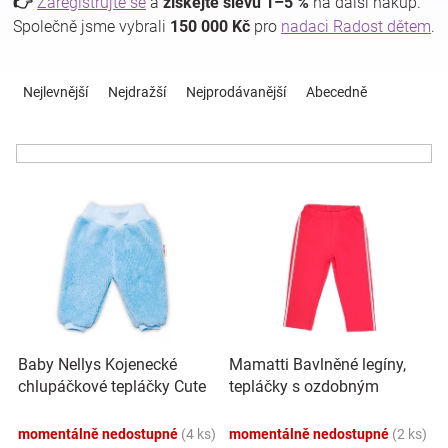
👉
Zaregistrujte se
a
získejte slevu 1–5 %
na další nákup.
Společně jsme vybrali
150 000 Kč
pro
nadaci Radost dětem
.
Hračky
Ř
a
Nejlevnější
Nejdražší
Nejprodávanější
Abecedně
a
z
e
n
zábava
í
V
p
pro
ý
r
p
o
děti
i
d
s
u
p
k
Těhotenské
r
t
o
ů
oblečení
Baby Nellys Kojenecké
Mamatti Bavlněné legíny,
d
chlupáčkové tepláčky Cute
tepláčky s ozdobným
u
Bunny - modré
bočním stříbrným páskem
k
Novinky
Heart - červené
momentálně nedostupné
(4 ks)
momentálně nedostupné
(2 ks)
t