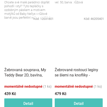
Chcete své malé parádnici dopřát
vel. 50, barva : růžová
pohodlí i styl? Tyto tepláčky s
ozdobným páskem a motivem
motýlků od Baby Nellys v růžové
barvě jsou perfektní volbou. Měkké,
Kód:
12031801
Kód:
46205401
pohodlné a krásně...
Žebrovaná souprava, My
Žebrované rostoucí legíny
Teddy Bear 2D, bavlna,
se šlemi na knoflíky -
ecru/mátová
smetanové
momentálně nedostupné
(1 ks)
momentálně nedostupné
(1 ks)
439 Kč
479 Kč
Detail
Detail