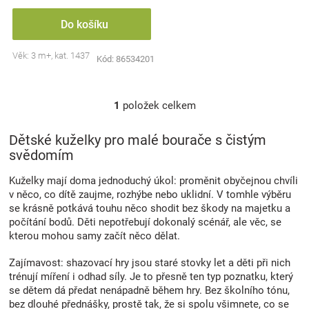
Značky
Do košíku
Blog
Věk: 3 m+, kat. 1437
Kód:
86534201
Hračkářství
1
položek celkem
O
v
Přihlášení
l
Dětské kuželky pro malé bourače s čistým
á
svědomím
d
a
Kuželky mají doma jednoduchý úkol: proměnit obyčejnou chvíli
c
v něco, co dítě zaujme, rozhýbe nebo uklidní. V tomhle výběru
í
se krásně potkává touhu něco shodit bez škody na majetku a
p
počítání bodů. Děti nepotřebují dokonalý scénář, ale věc, se
r
kterou mohou samy začít něco dělat.
v
k
Zajímavost: shazovací hry jsou staré stovky let a děti při nich
y
trénují míření i odhad síly. Je to přesně ten typ poznatku, který
v
se dětem dá předat nenápadně během hry. Bez školního tónu,
ý
bez dlouhé přednášky, prostě tak, že si spolu všimnete, co se
p