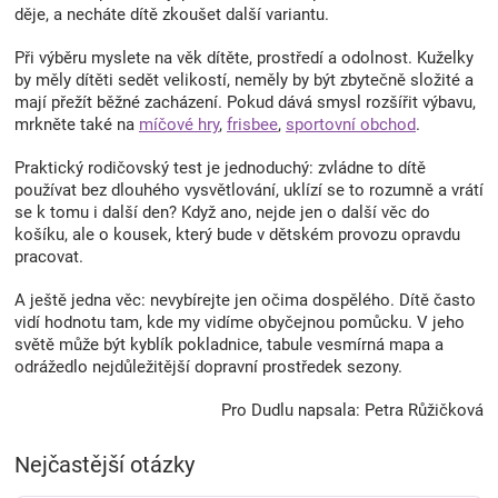
děje, a necháte dítě zkoušet další variantu.
i
s
Při výběru myslete na věk dítěte, prostředí a odolnost. Kuželky
u
by měly dítěti sedět velikostí, neměly by být zbytečně složité a
mají přežít běžné zacházení. Pokud dává smysl rozšířit výbavu,
mrkněte také na
míčové hry
,
frisbee
,
sportovní obchod
.
Praktický rodičovský test je jednoduchý: zvládne to dítě
používat bez dlouhého vysvětlování, uklízí se to rozumně a vrátí
se k tomu i další den? Když ano, nejde jen o další věc do
košíku, ale o kousek, který bude v dětském provozu opravdu
pracovat.
A ještě jedna věc: nevybírejte jen očima dospělého. Dítě často
vidí hodnotu tam, kde my vidíme obyčejnou pomůcku. V jeho
světě může být kyblík pokladnice, tabule vesmírná mapa a
odrážedlo nejdůležitější dopravní prostředek sezony.
Pro Dudlu napsala: Petra Růžičková
Nejčastější otázky