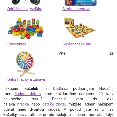
Odrážedla a jezdítka
Škola a kreativa
Stavebnice
Společenské hry
Víte, že
Další hračky a zábava
nákupem
kuželek
na
Dudlu.cz
podporujete Nadační
fond
Radost dětem
, kam každoročně darujeme 20 % z
celkového zisku? Padne-li vám do oka
nějaká
hračka
nebo
dětské zboží
, můžete jedním nákupem
udělat hned dvojitou radost. A pokud jste si u nás
kuželky
nevybrali, tak se nic neděje a budeme moc rádi, když