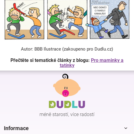
Autor: BBB Ilustrace (zakoupeno pro Dudlu.cz)
Přečtěte si tematické články z blogu:
Pro maminky a
tatínky
Z
á
p
a
t
í
méně starostí, více radostí
Informace