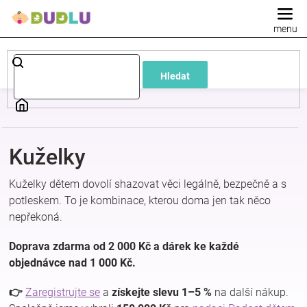
Přejít
na
obsah
Dětské
Hledat
a
kojenecké
Kuželky
oblečení
Kuželky dětem dovolí shazovat věci legálně, bezpečně a s
Pokojíček
potleskem. To je kombinace, kterou doma jen tak něco
nepřekoná.
a
Doprava zdarma od 2 000 Kč a dárek ke každé
objednávce nad 1 000 Kč.
kojenecká
👉
Zaregistrujte se
a
získejte slevu 1–5 %
na další nákup.
výbava