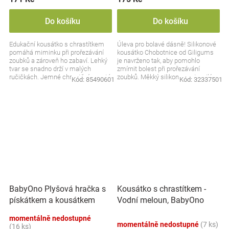
Do košíku
Do košíku
Edukační kousátko s chrastítkem
Úleva pro bolavé dásně! Silikonové
pomáhá miminku při prořezávání
kousátko Chobotnice od Giligums
zoubků a zároveň ho zabaví. Lehký
je navrženo tak, aby pomohlo
tvar se snadno drží v malých
zmírnit bolest při prořezávání
ručičkách. Jemné chrastění upoutá
zoubků. Měkký silikon a roztomilý
Kód:
85490601
Kód:
32337501
pozornost a...
design zajistí...
BabyOno Plyšová hračka s
Kousátko s chrastítkem -
pískátkem a kousátkem
Vodní meloun, BabyOno
Sweet Lambie - růžová
momentálně nedostupné
momentálně nedostupné
(7 ks)
(16 ks)