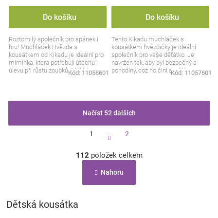
Do košíku
Do košíku
Roztomilý společník pro spánek i
Tento Kikadu muchláček s
hru! Muchláček Hvězda s
kousátkem hvězdičky je ideální
kousátkem od Kikadu je ideální pro
společník pro vaše děťátko. Je
miminka, která potřebují útěchu i
navržen tak, aby byl bezpečný a
úlevu při růstu zoubků. Měkký
pohodlný, což ho činí skvělým
Kód:
11058601
Kód:
11057601
materiál a bezpečné...
doplňkem pro každodenní péči...
Načíst 52 dalších
S
1
2
t
r
O
á
112
položek celkem
v
n
l
k
Nahoru
á
o
d
v
a
á
c
Dětská kousátka
n
í
í