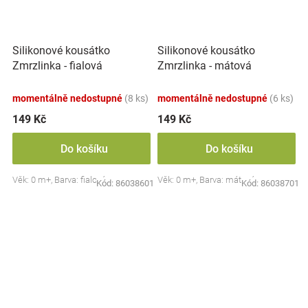
Silikonové kousátko
Silikonové kousátko
Zmrzlinka - fialová
Zmrzlinka - mátová
momentálně nedostupné
(8 ks)
momentálně nedostupné
(6 ks)
149 Kč
149 Kč
Do košíku
Do košíku
Věk: 0 m+, Barva: fialová
Věk: 0 m+, Barva: mátová
Kód:
86038601
Kód:
86038701