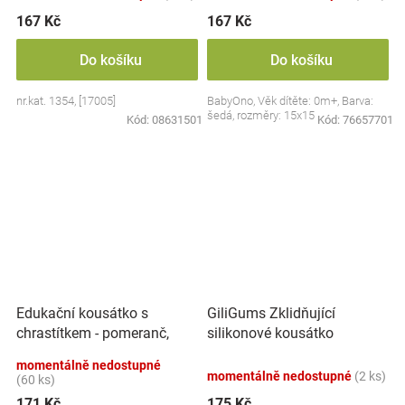
167 Kč
167 Kč
Do košíku
Do košíku
nr.kat. 1354, [17005]
BabyOno, Věk dítěte: 0m+, Barva:
šedá, rozměry: 15x15 cm.
Kód:
08631501
Kód:
76657701
Edukační kousátko s
GiliGums Zklidňující
chrastítkem - pomeranč,
silikonové kousátko
BabyOno
Chobotnice, oranžové
momentálně nedostupné
momentálně nedostupné
(2 ks)
(60 ks)
171 Kč
175 Kč