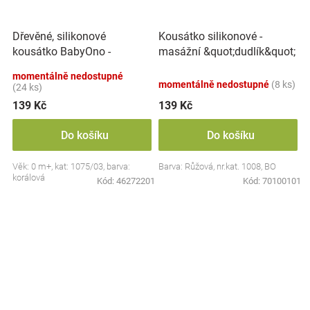
Dřevěné, silikonové
Kousátko silikonové -
kousátko BabyOno -
masážní &quot;dudlík&quot;
Slepička, korálové
momentálně nedostupné
momentálně nedostupné
(8 ks)
(24 ks)
139 Kč
139 Kč
Do košíku
Do košíku
Věk: 0 m+, kat: 1075/03, barva:
Barva: Růžová, nr.kat. 1008, BO
korálová
Kód:
46272201
Kód:
70100101