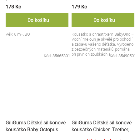
178 Kč
179 Kč
Do košíku
Do košíku
Věk: 6 m+, BO
Kousátko s chrastítkem BabyOno –
Vodní meloun je skvélé pro pohodlí
a zábavu vašeho děťátka. Vyrobeno
z bezpečných materiálů, pomáhá
při prvních zoubkách a zároveň
Kód:
85665301
Kód:
85490501
stimuluje...
GiliGums Dětské silikonové
GiliGums Dětské silikonové
kousátko Baby Octopus
kousátko Chicken Teether,
Teether, 3m+, meruňkova, 1
3m+, meruňková, 1 ks