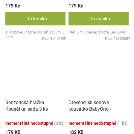
179 Kč
179 Kč
Do košíku
Do košíku
silikonové, vhodné pro děti od 3m+,
Věk: 3 m+, barva: modrá, GG 58497
9cm
Kód:
85491901
Kód:
46359501
Senzorická hračka
Dřevěné, silikonové
Kousátka, sada 3 ks
kousátko BabyOno -
TULIFUN, Oceán
Kočička, pudrové
momentálně nedostupné
(8 ks)
momentálně nedostupné
(1 ks)
179 Kč
182 Kč