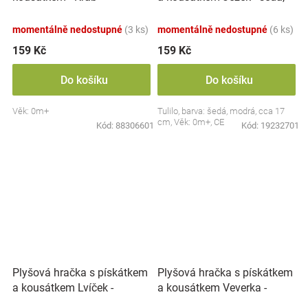
modrá
momentálně nedostupné
(3 ks)
momentálně nedostupné
(6 ks)
159 Kč
159 Kč
Do košíku
Do košíku
Věk: 0m+
Tulilo, barva: šedá, modrá, cca 17
cm, Věk: 0m+, CE
Kód:
88306601
Kód:
19232701
Plyšová hračka s pískátkem
Plyšová hračka s pískátkem
a kousátkem Lvíček -
a kousátkem Veverka -
béžová
hnědá