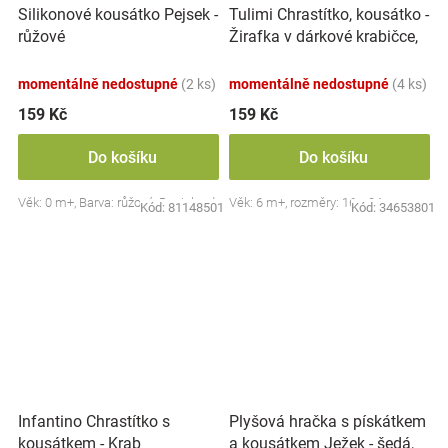
Tulimi Chrastítko, kousátko -
Silikonové kousátko Pejsek -
Žirafka v dárkové krabičce,
růžové
žluté
momentálně nedostupné
(2 ks)
momentálně nedostupné
(4 ks)
159 Kč
159 Kč
Do košíku
Do košíku
Věk: 0 m+, Barva: růžová, Bocioland
Věk: 6 m+, rozměry: 16 x 24 cm
Kód:
81148501
Kód:
34653801
Plyšová hračka s pískátkem
Infantino Chrastítko s
a kousátkem Ježek - šedá,
kousátkem - Krab