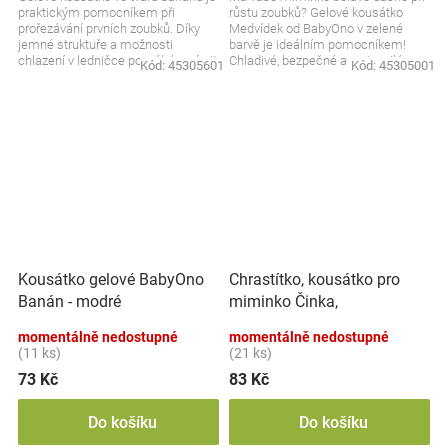
praktickým pomocníkem při
růstu zoubků? Gelové kousátko
prořezávání prvních zoubků. Díky
Medvídek od BabyOno v zelené
jemné struktuře a možnosti
barvě je ideálním pomocníkem!
chlazení v ledničce pomáhá zmírnit
Chladivé, bezpečné a roztomilé –
Kód:
45305601
Kód:
45305001
podráždění dásní....
vaše děťátko si ho...
Chrastítko, kousátko pro
Kousátko gelové BabyOno
miminko Činka,
Banán - modré
mátové/růžové
momentálně nedostupné
momentálně nedostupné
(11 ks)
(21 ks)
73 Kč
83 Kč
Do košíku
Do košíku