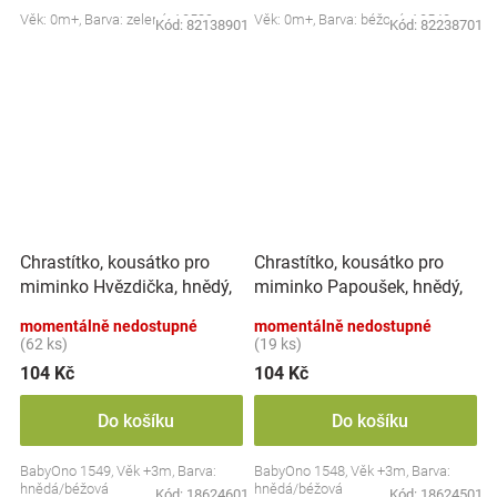
Věk: 0m+, Barva: zelená, A0539
Věk: 0m+, Barva: béžová, A0540
Kód:
82138901
Kód:
82238701
Chrastítko, kousátko pro
Chrastítko, kousátko pro
miminko Hvězdička, hnědý,
miminko Papoušek, hnědý,
béžový
béžový
momentálně nedostupné
momentálně nedostupné
(62 ks)
(19 ks)
104 Kč
104 Kč
Do košíku
Do košíku
BabyOno 1549, Věk +3m, Barva:
BabyOno 1548, Věk +3m, Barva:
hnědá/béžová
hnědá/béžová
Kód:
18624601
Kód:
18624501