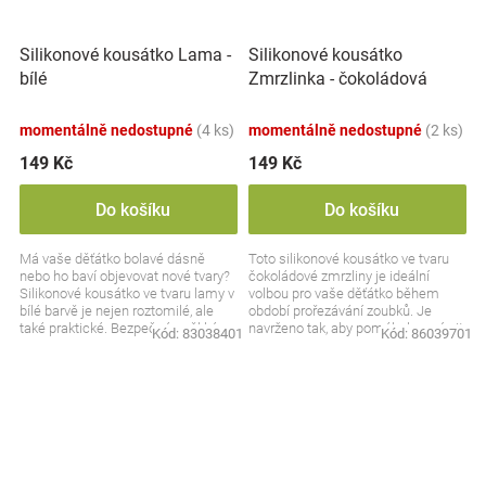
Silikonové kousátko Lama -
Silikonové kousátko
bílé
Zmrzlinka - čokoládová
momentálně nedostupné
(4 ks)
momentálně nedostupné
(2 ks)
149 Kč
149 Kč
Do košíku
Do košíku
Má vaše děťátko bolavé dásně
Toto silikonové kousátko ve tvaru
nebo ho baví objevovat nové tvary?
čokoládové zmrzliny je ideální
Silikonové kousátko ve tvaru lamy v
volbou pro vaše děťátko během
bílé barvě je nejen roztomilé, ale
období prořezávání zoubků. Je
také praktické. Bezpečné, měkké a
navrženo tak, aby pomáhalo zmírnit
Kód:
83038401
Kód:
86039701
ideální...
nepříjemné pocity...