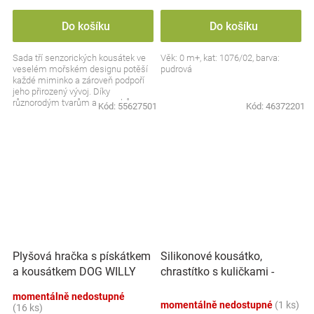
Do košíku
Do košíku
Sada tří senzorických kousátek ve
Věk: 0 m+, kat: 1076/02, barva:
veselém mořském designu potěší
pudrová
každé miminko a zároveň podpoří
jeho přirozený vývoj. Díky
různorodým tvarům a povrchům
Kód:
55627501
Kód:
46372201
zaujmou dětské smysly a...
Plyšová hračka s pískátkem
Silikonové kousátko,
a kousátkem DOG WILLY
chrastítko s kuličkami -
BabyOno, béžová
Činka, mátové
momentálně nedostupné
momentálně nedostupné
(1 ks)
(16 ks)