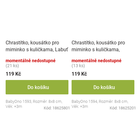
Chrastítko, kousátko pro
Chrastítko, kousátko pro
miminko s kuličkama, Labuť
miminko s kuličkama,
- pastel
Ovoce - pastel
momentálně nedostupné
momentálně nedostupné
(21 ks)
(13 ks)
119 Kč
119 Kč
Do košíku
Do košíku
BabyOno 1593, Rozměr: 8x8 cm,
BabyOno 1594, Rozměr: 8x8 cm,
Věk: +3m
Věk: +3m
Kód:
18625801
Kód:
18625201