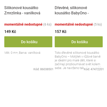
Dřevěné, silikonové
Silikonové kousátko
kousátko BabyOno -
Zmrzlinka - vanilková
Motýlek, růžové
momentálně nedostupné
(6 ks)
momentálně nedostupné
(5 ks)
149 Kč
157 Kč
Do košíku
Do košíku
Věk: 0 m+, Barva: vanilková
Toto dřevěné silikonové kousátko
BabyOno – Motýlek v růžové barvě
je ideální pro malé děti, které si
začínají prozkoumávat svět kolem
sebe. Je navrženo tak, aby pomohlo
Kód:
86038501
Kód:
47472201
zmírnit...