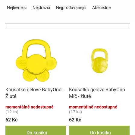
Ř
a
Nejlevnější
Nejdražší
Nejprodávanější
Abecedně
z
Hračky
e
n
a
í
V
p
ý
r
zábava
p
o
i
d
pro
s
u
p
k
děti
r
t
o
ů
Kousátko gelové BabyOno -
Kousátko gelové BabyOno
d
Těhotenské
Žluté
Míč - žluté
u
k
momentálně nedostupné
momentálně nedostupné
oblečení
t
(12 ks)
(17 ks)
ů
62 Kč
62 Kč
Novinky
Do košíku
Do košíku