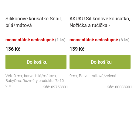
AKUKU Silikonové kousátko,
Silikonové kousátko Snail,
Nožička a ručička -
bílá/mátová
mátová/zelená
momentálně nedostupné
(1 ks)
momentálně nedostupné
(6 ks)
136 Kč
139 Kč
Do košíku
Do košíku
Věk: 0 m+, barva: bílá/mátová,
0m+, Barva: mátová/zelená
BabyOno, Rozměry produktu: 7×10
cm
Kód:
09758801
Kód:
80038901