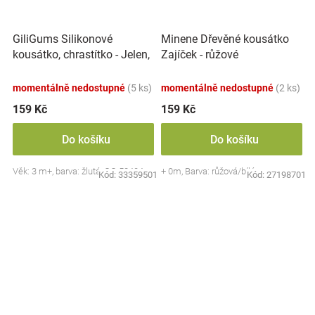
GiliGums Silikonové
Minene Dřevěné kousátko
kousátko, chrastítko - Jelen,
Zajíček - růžové
žluté
momentálně nedostupné
(5 ks)
momentálně nedostupné
(2 ks)
159 Kč
159 Kč
Do košíku
Do košíku
Věk: 3 m+, barva: žlutá, GG 58404
+ 0m, Barva: růžová/bílá
Kód:
33359501
Kód:
27198701