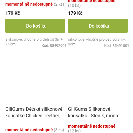
momentálně nedostupné
ks
momentálně nedostupné
(2 ks)
(10 ks)
179 Kč
179 Kč
Do košíku
Do košíku
silikonové, vhodné pro děti od 3m+,
silikonové, vhodné pro děti od 3m+,
7,5cm
9cm
Kód:
85492901
Kód:
85491801
GiliGums Dětské silikonové
GiliGums Silikonové
kousátko Chicken Teether,
kousátko - Sloník, modré
3m+, sv. mátová, 1 ks
momentálně nedostupné
momentálně nedostupné
(8 ks)
(12 ks)