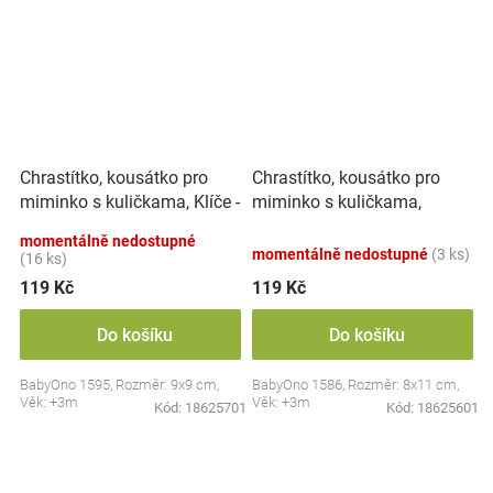
Chrastítko, kousátko pro
Chrastítko, kousátko pro
miminko s kuličkama, Klíče -
miminko s kuličkama,
pastel
Kytička - pastel
momentálně nedostupné
momentálně nedostupné
(3 ks)
(16 ks)
119 Kč
119 Kč
Do košíku
Do košíku
BabyOno 1595, Rozměr: 9x9 cm,
BabyOno 1586, Rozměr: 8x11 cm,
Věk: +3m
Věk: +3m
Kód:
18625701
Kód:
18625601