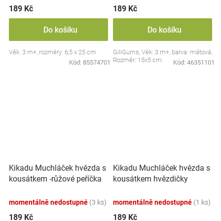
189 Kč
189 Kč
Do košíku
Do košíku
Věk: 3 m+, rozměry: 6,5 x 25 cm
GiliGums, Věk: 3 m+, barva: mátová,
Rozměr: 15x5 cm.
Kód:
85574701
Kód:
46351101
Kikadu Muchláček hvězda s
Kikadu Muchláček hvězda s
kousátkem -růžové peříčka
kousátkem hvězdičky
momentálně nedostupné
(3 ks)
momentálně nedostupné
(1 ks)
189 Kč
189 Kč