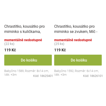
Chrastítko, kousátko pro
Chrastítko, kousátko pro
miminko s kuličkama,
miminko se zvukem, Míč -
Tulipán - pastel
pastel
momentálně nedostupné
momentálně nedostupné
(22 ks)
(25 ks)
119 Kč
119 Kč
Do košíku
Do košíku
BabyOno 1589, Rozměr: 8x14 cm,
BabyOno 1592, Rozměr: 6x14 cm,
Věk: +3m
Věk: +3m
Kód:
18625401
Kód:
18626101