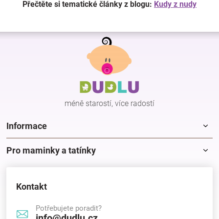
Přečtěte si tematické články z blogu:
Kudy z nudy
Z
á
p
a
t
í
méně starostí, více radostí
Informace
Pro maminky a tatínky
Kontakt
Potřebujete poradit?
info@dudlu.cz