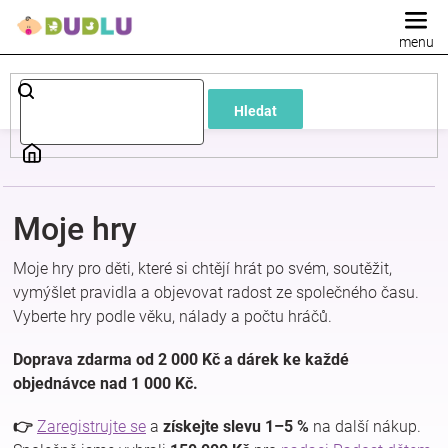
Přejít
na
obsah
Dětské
Hledat
a
kojenecké
Moje hry
oblečení
Moje hry pro děti, které si chtějí hrát po svém, soutěžit,
Pokojíček
vymýšlet pravidla a objevovat radost ze společného času.
Vyberte hry podle věku, nálady a počtu hráčů.
a
Doprava zdarma od 2 000 Kč a dárek ke každé
objednávce nad 1 000 Kč.
kojenecká
👉
Zaregistrujte se
a
získejte slevu 1–5 %
na další nákup.
výbava