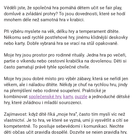
r
Věděli jste, že společná hra pomáhá dětem učit se fair play,
v
domluvě a zvládání prohry? To jsou dovednosti, které se hodí
k
mnohem déle než samotná hra v krabici.
y
v
Při výběru myslete na věk, délku hry a temperament dítěte.
ý
Někomu sedí rychlé postřehové hry, jinému klidnější deskovky
p
nebo karty. Dobře vybraná hra se vrací na stůl opakovaně.
i
s
Moje hry jsou prostor pro rodinné rituály. Jedna hra po večeři,
u
partie o víkendu nebo cestovní krabička na dovolenou. Děti si
často pamatují právě tyhle společné chvíle.
Moje hry jsou dobré místo pro výběr zábavy, která se neřídí jen
věkem, ale i náladou dítěte. Někdy je chuť na rychlou hru, jindy
na přemýšlení nebo rodinné soupeření. Praktické je
kombinovat
společenské hry
,
karty
,
puzzle
a jednoduché dětské
hry, které zvládnou i mladší sourozenci.
Zajímavost: když dítě říká „moje hra“, často tím myslí víc než
vlastnictví. Je to hra, ve které se vyzná, umí ji vysvětlit a cítí se
kompetentně. To posiluje sebevědomí i komunikaci. Nechte
děti občas učit pravidla dospělé. Dozvíte se nejen pravidla hry,