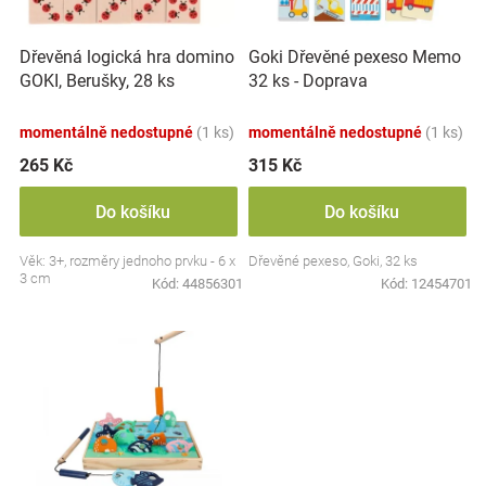
r
t
Značky
o
ů
Dřevěná logická hra domino
Goki Dřevěné pexeso Memo
d
Blog
GOKI, Berušky, 28 ks
32 ks - Doprava
u
k
momentálně nedostupné
(1 ks)
momentálně nedostupné
(1 ks)
t
Hračkářství
ů
265 Kč
315 Kč
Přihlášení
Do košíku
Do košíku
Věk: 3+, rozměry jednoho prvku - 6 x
Dřevěné pexeso, Goki, 32 ks
3 cm
Kód:
44856301
Kód:
12454701