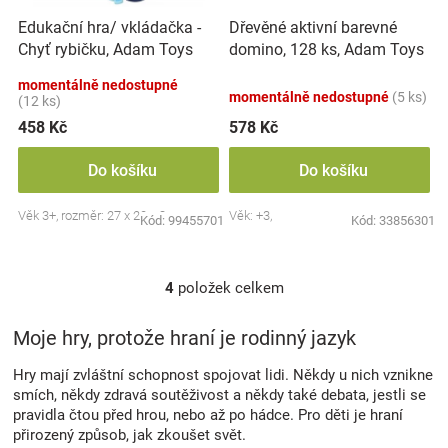
Edukační hra/ vkládačka -
Dřevěné aktivní barevné
Chyť rybičku, Adam Toys
domino, 128 ks, Adam Toys
momentálně nedostupné
momentálně nedostupné
(5 ks)
(12 ks)
458 Kč
578 Kč
Do košíku
Do košíku
Věk 3+, rozměr: 27 x 20 x 3 cm
Věk: +3,
Kód:
99455701
Kód:
33856301
4
položek celkem
O
v
l
Moje hry, protože hraní je rodinný jazyk
á
d
Hry mají zvláštní schopnost spojovat lidi. Někdy u nich vznikne
a
smích, někdy zdravá soutěživost a někdy také debata, jestli se
c
pravidla čtou před hrou, nebo až po hádce. Pro děti je hraní
í
přirozený způsob, jak zkoušet svět.
p