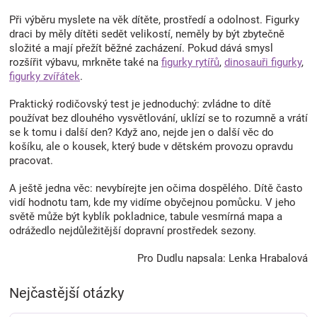
s
Při výběru myslete na věk dítěte, prostředí a odolnost. Figurky
u
draci by měly dítěti sedět velikostí, neměly by být zbytečně
složité a mají přežít běžné zacházení. Pokud dává smysl
rozšířit výbavu, mrkněte také na
figurky rytířů
,
dinosauři figurky
,
figurky zvířátek
.
Praktický rodičovský test je jednoduchý: zvládne to dítě
používat bez dlouhého vysvětlování, uklízí se to rozumně a vrátí
se k tomu i další den? Když ano, nejde jen o další věc do
košíku, ale o kousek, který bude v dětském provozu opravdu
pracovat.
A ještě jedna věc: nevybírejte jen očima dospělého. Dítě často
vidí hodnotu tam, kde my vidíme obyčejnou pomůcku. V jeho
světě může být kyblík pokladnice, tabule vesmírná mapa a
odrážedlo nejdůležitější dopravní prostředek sezony.
Pro Dudlu napsala: Lenka Hrabalová
Nejčastější otázky