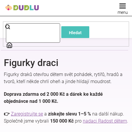
Přejít
na
obsah
Dětské
Hledat
a
kojenecké
Figurky draci
oblečení
Figurky draků otevřou dětem svět pohádek, rytířů, hradů a
tvorů, kteří někde chrlí oheň a jinde hlídají moudrost.
Pokojíček
Doprava zdarma od 2 000 Kč a dárek ke každé
a
objednávce nad 1 000 Kč.
👉
Zaregistrujte se
a
získejte slevu 1–5 %
na další nákup.
kojenecká
Společně jsme vybrali
150 000 Kč
pro
nadaci Radost dětem
.
výbava