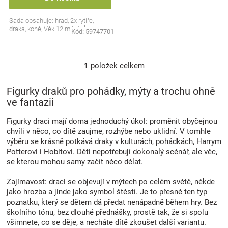
Značky
Sada obsahuje: hrad, 2x rytíře,
draka, koně, Věk 12 měsíců+
Kód:
59747701
Blog
Hračkářství
1
položek celkem
O
v
l
Figurky draků pro pohádky, mýty a trochu ohně
Přihlášení
á
ve fantazii
d
a
Figurky draci mají doma jednoduchý úkol: proměnit obyčejnou
c
chvíli v něco, co dítě zaujme, rozhýbe nebo uklidní. V tomhle
í
výběru se krásně potkává draky v kulturách, pohádkách, Harrym
p
Potterovi i Hobitovi. Děti nepotřebují dokonalý scénář, ale věc,
r
se kterou mohou samy začít něco dělat.
v
k
Zajímavost: draci se objevují v mýtech po celém světě, někde
y
jako hrozba a jinde jako symbol štěstí. Je to přesně ten typ
v
poznatku, který se dětem dá předat nenápadně během hry. Bez
ý
školního tónu, bez dlouhé přednášky, prostě tak, že si spolu
p
všimnete, co se děje, a necháte dítě zkoušet další variantu.
i