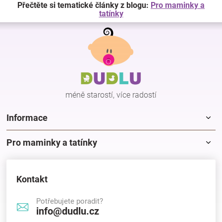
Přečtěte si tematické články z blogu:
Pro maminky a
tatínky
Z
á
p
a
t
í
méně starostí, více radostí
Informace
Pro maminky a tatínky
Kontakt
Potřebujete poradit?
info@dudlu.cz