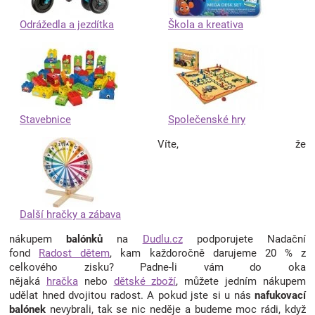
Odrážedla a jezdítka
Škola a kreativa
Stavebnice
Společenské hry
Víte, že
Další hračky a zábava
nákupem
balónků
na
Dudlu.cz
podporujete Nadační
fond
Radost dětem
, kam každoročně darujeme 20 % z
celkového zisku? Padne-li vám do oka
nějaká
hračka
nebo
dětské zboží
, můžete jedním nákupem
udělat hned dvojitou radost. A pokud jste si u nás
nafukovací
balónek
nevybrali, tak se nic neděje a budeme moc rádi, když