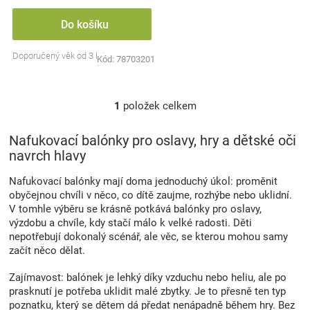
Značky
Do košíku
Blog
Doporučený věk od 3 let
Kód:
78703201
Hračkářství
1
položek celkem
O
v
Přihlášení
l
Nafukovací balónky pro oslavy, hry a dětské oči
á
navrch hlavy
d
a
Nafukovací balónky mají doma jednoduchý úkol: proměnit
c
obyčejnou chvíli v něco, co dítě zaujme, rozhýbe nebo uklidní.
í
V tomhle výběru se krásně potkává balónky pro oslavy,
p
výzdobu a chvíle, kdy stačí málo k velké radosti. Děti
r
nepotřebují dokonalý scénář, ale věc, se kterou mohou samy
v
začít něco dělat.
k
y
Zajímavost: balónek je lehký díky vzduchu nebo heliu, ale po
v
prasknutí je potřeba uklidit malé zbytky. Je to přesně ten typ
ý
poznatku, který se dětem dá předat nenápadně během hry. Bez
p