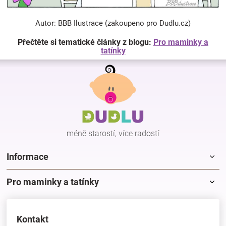
Autor: BBB Ilustrace (zakoupeno pro Dudlu.cz)
Přečtěte si tematické články z blogu:
Pro maminky a
tatínky
Z
á
p
a
t
í
méně starostí, více radostí
Informace
Pro maminky a tatínky
Kontakt