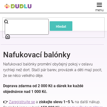
Přejít
na
obsah
Dětské
Hledat
a
kojenecké
Nafukovací balónky
oblečení
Nafukovací balónky promění obyčejný pokoj v oslavu
Pokojíček
rychleji než dort. Stačí pár barev, provázek a děti mají pocit,
že se něco velkého děje.
a
Doprava zdarma od 2 000 Kč a dárek ke každé
objednávce nad 1 000 Kč.
kojenecká
👉
Zaregistrujte se
a
získejte slevu 1–5 %
na další nákup.
výbava