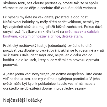
školního tónu, bez dlouhé přednášky, prostě tak, že si spolu
i
všimnete, co se děje, a necháte dítě zkoušet další variantu.
s
u
Při výběru myslete na věk dítěte, prostředí a odolnost.
Nafukovací balónky by měly dítěti sedět velikostí, neměly by
být zbytečně složité a mají přežít běžné zacházení. Pokud dává
smysl rozšířit výbavu, mrkněte také na
svět masek a dalších
kostýmů
,
kostým princezny a prince
,
dětské stany
.
Praktický rodičovský test je jednoduchý: zvládne to dítě
používat bez dlouhého vysvětlování, uklízí se to rozumně a vrátí
se k tomu i další den? Když ano, nejde jen o další věc do
košíku, ale o kousek, který bude v dětském provozu opravdu
pracovat.
A ještě jedna věc: nevybírejte jen očima dospělého. Dítě často
vidí hodnotu tam, kde my vidíme obyčejnou pomůcku. V jeho
světě může být kyblík pokladnice, tabule vesmírná mapa a
odrážedlo nejdůležitější dopravní prostředek sezony.
Nejčastější otázky