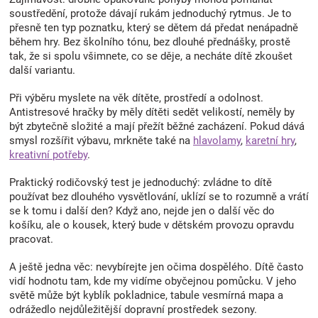
v
soustředění, protože dávají rukám jednoduchý rytmus. Je to
ý
přesně ten typ poznatku, který se dětem dá předat nenápadně
p
během hry. Bez školního tónu, bez dlouhé přednášky, prostě
i
tak, že si spolu všimnete, co se děje, a necháte dítě zkoušet
s
u
další variantu.
Při výběru myslete na věk dítěte, prostředí a odolnost.
Antistresové hračky by měly dítěti sedět velikostí, neměly by
být zbytečně složité a mají přežít běžné zacházení. Pokud dává
smysl rozšířit výbavu, mrkněte také na
hlavolamy
,
karetní hry
,
kreativní potřeby
.
Praktický rodičovský test je jednoduchý: zvládne to dítě
používat bez dlouhého vysvětlování, uklízí se to rozumně a vrátí
se k tomu i další den? Když ano, nejde jen o další věc do
košíku, ale o kousek, který bude v dětském provozu opravdu
pracovat.
A ještě jedna věc: nevybírejte jen očima dospělého. Dítě často
vidí hodnotu tam, kde my vidíme obyčejnou pomůcku. V jeho
světě může být kyblík pokladnice, tabule vesmírná mapa a
odrážedlo nejdůležitější dopravní prostředek sezony.