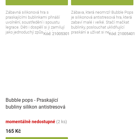
Zábavná silikonová hra s
Zábava, která neomrzí! Bubble Pops
praskajícími bublinkami přináší
je silikonová antistresová hra, která
uvolnění, soustředění i spoustu
zabaví malé i velké. Stačí mačkat
legrace. Děti i dospělí si ji zamilují
bublinky, poslouchat uklidňující
jako jednoduchý způsob, jak si
praskání a užívat si nekonečnou
Kód:
21005301
Kód:
21005401
odpočinout nebo...
hru,...
Bubble pops - Praskající
bubliny silikon antistresová
spol. hra fialová
momentálně nedostupné
(2 ks)
165 Kč