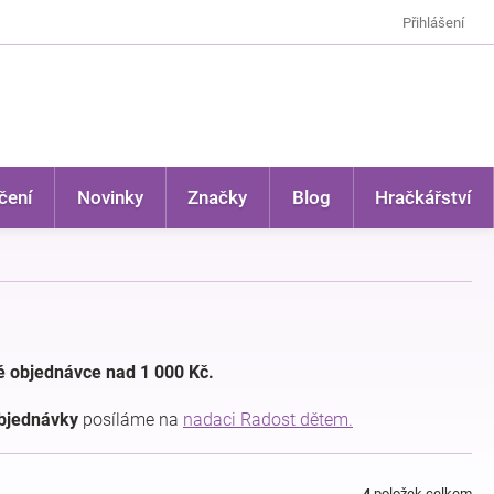
Přihlášení
čení
Novinky
Značky
Blog
Hračkářství
 objednávce nad 1 000 Kč.
objednávky
posíláme na
nadaci Radost dětem.
4
položek celkem