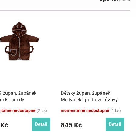
ý župan, župánek
Dětský župan, župánek
dek - hnědý
Medvídek - pudrově růžový
tálně nedostupné
(2 ks)
momentálně nedostupné
(1 ks)
 Kč
845 Kč
Detail
Detail