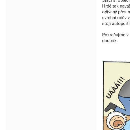
Stačí si obléc
Hrdě tak naváž
odívaný přes n
svrchní oděv v
stojí autoport
Pokračujme v 
doutník.