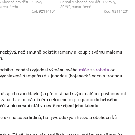
, vhodné pro děti 1-2 roky,
Sensillo, vhodné pro děti 1-2 roky,
barva: šedá
80/92, barva: šedá
Kód:
92114101
Kód:
92114201
k nezbývá, než smutně pokrčit rameny a koupit svému malému
n
.
chodního jednání (vyjednal výměnu svého
míče
za
robota
od
eká vychlazené šampaňské s jahodou (kojenecká voda s trochou
ě sprchovou hlavici) a přemítá nad svými dalšími povinnostmi
su zabalit se po náročném celodenním programu
do hebkého
či a nic nesmí stát v cestě rozvíjení jeho talentu
.
i ze skříně superhrdinů, hollywoodských hvězd a obchodníků