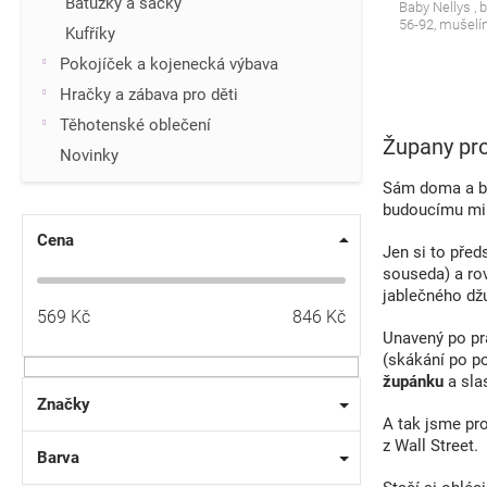
Batůžky a sáčky
Baby Nellys , b
56-92, mušelí
Kufříky
Pokojíček a kojenecká výbava
Hračky a zábava pro děti
Těhotenské oblečení
Župany pro
Novinky
Sám doma a bo
budoucímu mil
Cena
Jen si to před
souseda) a rov
jablečného dž
569
Kč
846
Kč
Unavený po pr
(skákání po p
župánku
a sla
Značky
A tak jsme pro
z Wall Street.
Barva