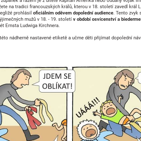
i župánek a rázem je z dítěte Kapitán Amerika nebo oddaný voják Impér
ete na tradici francouzských králů, kterou v 18. století zavedl krá
egližé prohlásil
oficiálním oděvem dopolední audience
. Tento zvyk 
ýjimečných mužů v 18. - 19. století
v období osvícenství a biederme
rét Ernsta Ludwiga Kirchnera.
této nádherně nastavené etiketě a učme děti přijímat dopolední náv