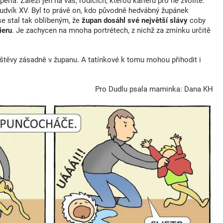
ia. Záleží jen na vás, rodičích, kterou kariéru pro ně zvolíte.
l Ludvík XV. Byl to právě on, kdo původně hedvábný župánek
se stal tak oblíbeným, že
župan dosáhl své největší slávy
coby
ieru
. Je zachycen na mnoha portrétech, z nichž za zmínku určitě
štěvy zásadně v županu. A tatínkové k tomu mohou přihodit i
Pro Dudlu psala maminka: Dana KH