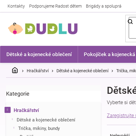
Přejít
Kontakty
Podporujeme Radost dětem
Brigády a spolupráce
Nej
na
obsah
Dětské a kojenecké oblečení
Pokojíček a kojenecká
Domů
Hračkářství
Dětské a kojenecké oblečení
Trička, mi
P
Dětsk
Kategorie
Přeskočit
o
kategorie
s
Vyberte si d
t
Hračkářství
r
Zaregistrujte
Dětské a kojenecké oblečení
a
Ř
n
Trička, mikiny, bundy
a
n
Nejlevnější