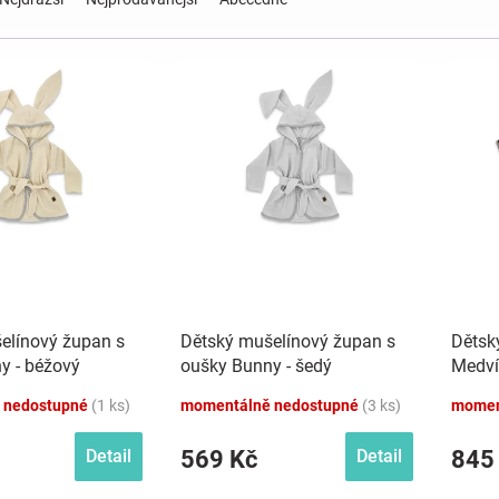
elínový župan s
Dětský mušelínový župan s
Dětsk
y - béžový
oušky Bunny - šedý
Medví
 nedostupné
(1 ks)
momentálně nedostupné
(3 ks)
momen
569 Kč
845
Detail
Detail