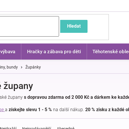
častější dotazy
Hledat
 výbava
Hračky a zábava pro děti
Těhotenské oble
kiny, bundy
Župánky
é župany
ětské župany
s dopravou zdarma od 2 000 Kč a dárkem ke každé
 se
a
získejte slevu 1 - 5 %
na další nákup.
20 % zisku z každé 
Nejdražší
Nejprodávanější
Abecedně