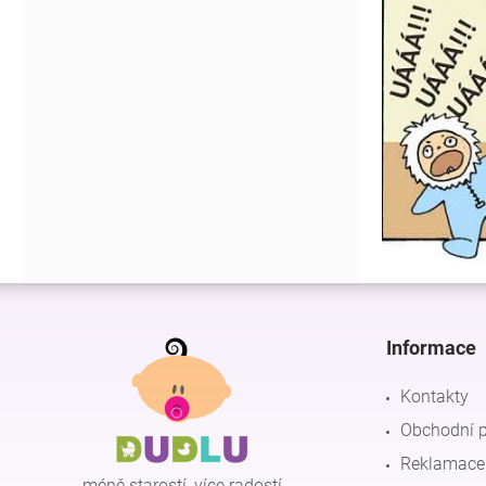
Z
á
p
Informace
a
t
Kontakty
í
Obchodní 
Reklamace 
méně starostí, více radostí