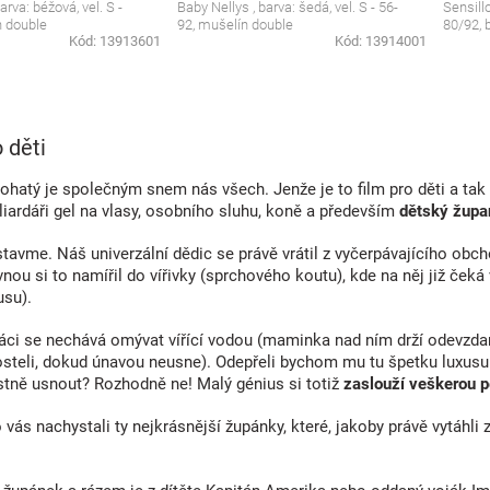
arva: béžová, vel. S -
Baby Nellys , barva: šedá, vel. S - 56-
Sensillo
n double
92, mušelín double
80/92, 
Kód:
13913601
Kód:
13914001
O
v
 děti
l
á
hatý je společným snem nás všech. Jenže je to film pro děti a ta
d
iardáři gel na vlasy, osobního sluhu, koně a především
dětský župa
a
c
stavme. Náš univerzální dědic se právě vrátil z vyčerpávajícího ob
í
nou si to namířil do vířivky (sprchového koutu), kde na něj již č
p
usu).
r
v
k
áci se nechává omývat vířící vodou (maminka nad ním drží odevzdan
y
osteli, dokud únavou neusne). Odepřeli bychom mu tu špetku luxu
v
stně usnout? Rozhodně ne! Malý génius si totiž
zaslouží veškerou pé
ý
p
 vás nachystali ty nejkrásnější župánky, které, jakoby právě vytáhl
i
s
u