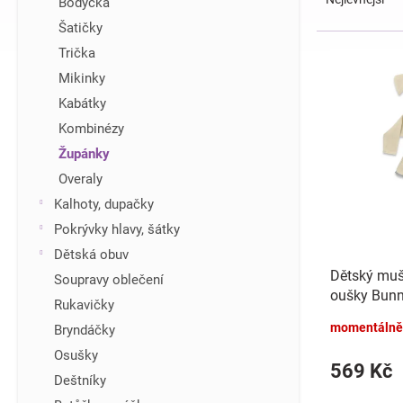
Bodýčka
z
í
Šatičky
e
p
V
Trička
n
a
ý
í
n
Mikinky
p
p
e
i
Kabátky
r
l
s
Kombinézy
o
p
d
Župánky
r
u
Overaly
o
k
d
Kalhoty, dupačky
t
u
Pokrývky hlavy, šátky
ů
k
Dětská obuv
t
Dětský muš
Soupravy oblečení
ů
oušky Bunn
Rukavičky
momentálně
Bryndáčky
Osušky
569 Kč
Deštníky