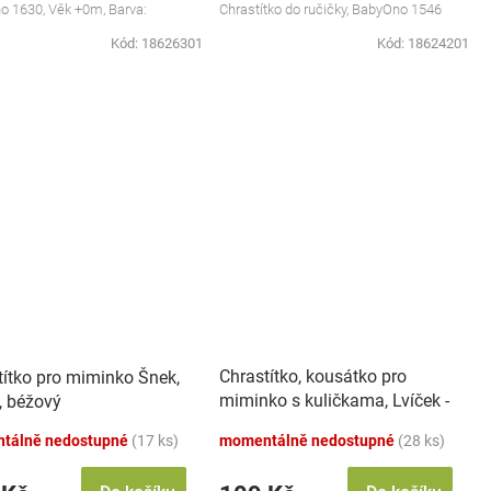
 1630, Věk +0m, Barva:
Chrastítko do ručičky, BabyOno 1546
Kód:
18626301
Kód:
18624201
Chrastítko, kousátko pro
títko pro miminko Šnek,
miminko s kuličkama, Lvíček -
, béžový
pastel
tálně nedostupné
(17 ks)
momentálně nedostupné
(28 ks)