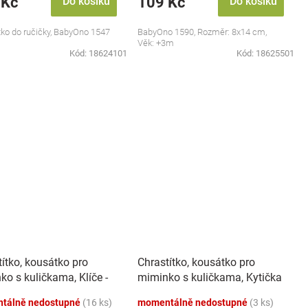
 Kč
109 Kč
Do košíku
Do košíku
tko do ručičky, BabyOno 1547
BabyOno 1590, Rozměr: 8x14 cm,
Věk: +3m
Kód:
18624101
Kód:
18625501
ítko, kousátko pro
Chrastítko, kousátko pro
o s kuličkama, Klíče -
miminko s kuličkama, Kytička
- pastel
tálně nedostupné
(16 ks)
momentálně nedostupné
(3 ks)