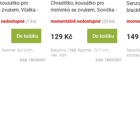
 kousátko pro
Chrastítko, kousátko pro
Senzo
 zvukem, Včelka -
miminko se zvukem, Sovička -
black
pastel
 nedostupné
(7 ks)
momentálně nedostupné
(20 ks)
momen
129 Kč
149
Do košíku
Do košíku
, Rozměr: 6x14 cm,
BabyOno 1588, Rozměr: 7x11 cm,
Sensill
Věk: +3m
kontras
Kód:
18626601
Kód:
18625301