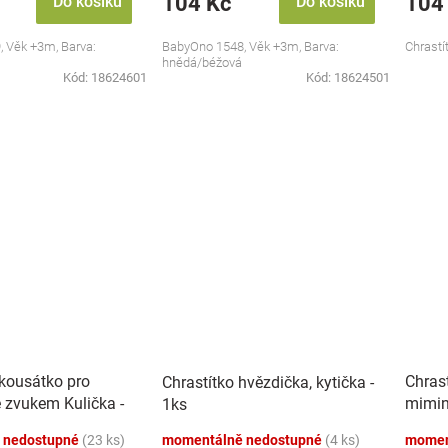
104 Kč
104
Do košíku
Do košíku
 Věk +3m, Barva:
BabyOno 1548, Věk +3m, Barva:
Chrastí
hnědá/béžová
Kód:
18624601
Kód:
18624501
 kousátko pro
Chrast
Chrastítko hvězdička, kytička -
 zvukem Kulička -
mimink
1ks
pastel
 nedostupné
(23 ks)
momentálně nedostupné
(4 ks)
momen