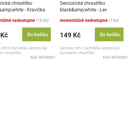
rické chrastítko
Senzorické chrastítko
&amp;white - Kravička
black&amp;white - Lev
tálně nedostupné
(10 ks)
momentálně nedostupné
(7 ks)
 Kč
149 Kč
Do košíku
Do košíku
o, 0m+, černobílá, senzorické,
Sensillo, 0m+, černobílá, senzorické,
tní chrastítko
kontrastní chrastítko
Kód:
98760201
Kód:
98760301