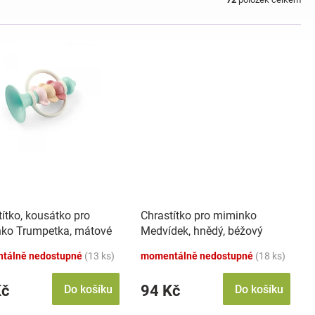
ítko, kousátko pro
Chrastítko pro miminko
ko Trumpetka, mátové
Medvídek, hnědý, béžový
tálně nedostupné
(13 ks)
momentálně nedostupné
(18 ks)
Kč
94 Kč
Do košíku
Do košíku