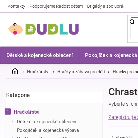
Přejít
Kontakty
Podporujeme Radost dětem
Brigády a spolupráce
Nej
na
obsah
Dětské a kojenecké oblečení
Pokojíček a kojenecká
Domů
Hračkářství
Hračky a zábava pro děti
Hračky pro n
P
Chrast
Kategorie
Přeskočit
o
kategorie
s
Vyberte si ch
t
Hračkářství
r
Zaregistrujte
Dětské a kojenecké oblečení
a
Ř
n
Pokojíček a kojenecká výbava
a
n
Nejlevnější