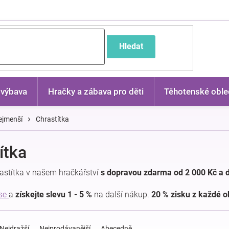
častější dotazy
Hledat
 výbava
Hračky a zábava pro děti
Těhotenské oble
ejmenší
Chrastítka
ítka
rastítka v našem hračkářství
s dopravou zdarma od 2 000 Kč a 
 se
a
získejte slevu 1 - 5 %
na další nákup.
20 % zisku z každé 
Nejdražší
Nejprodávanější
Abecedně