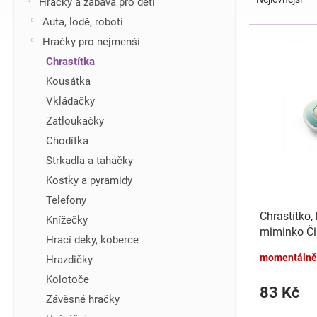
Hračky a zábava pro děti
z
í
Auta, lodě, roboti
e
p
V
Hračky pro nejmenší
n
a
ý
í
n
Chrastítka
p
p
e
i
Kousátka
r
l
s
Vkládačky
o
p
d
Zatloukačky
r
u
Chodítka
o
k
d
Strkadla a tahačky
t
u
Kostky a pyramidy
ů
k
Telefony
t
Chrastítko,
Knížečky
ů
miminko Či
Hrací deky, koberce
mátové/rů
momentálně
Hrazdičky
Kolotoče
83 Kč
Závěsné hračky