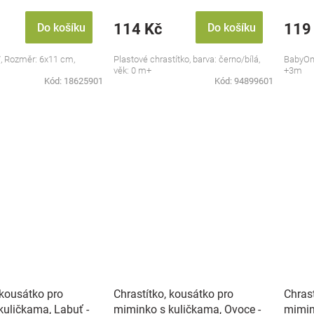
114 Kč
119
Do košíku
Do košíku
, Rozměr: 6x11 cm,
Plastové chrastítko, barva: černo/bílá,
BabyOno
věk: 0 m+
+3m
Kód:
18625901
Kód:
94899601
 kousátko pro
Chrastítko, kousátko pro
Chrast
kuličkama, Labuť -
miminko s kuličkama, Ovoce -
mimin