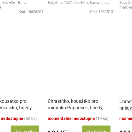
 Věk +0m, Barva:
BabyOno 1627, Věk +0m, Barva: žlutá
BabyOno
á
mátová
Kód:
18626201
Kód:
18625101
 kousátko pro
Chrastítko, kousátko pro
Chras
ězdička, hnědý,
miminko Papoušek, hnědý,
hnědý
béžový
 nedostupné
(62 ks)
momentálně nedostupné
(19 ks)
momen