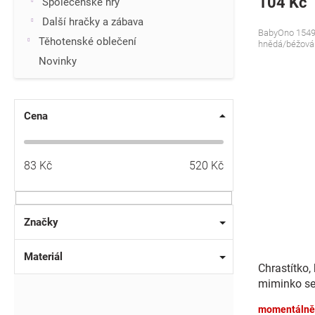
104 Kč
Společenské hry
Další hračky a zábava
BabyOno 1549,
Těhotenské oblečení
hnědá/béžová
Novinky
Cena
83
Kč
520
Kč
Značky
Materiál
Chrastítko,
miminko se
pastel
momentálně