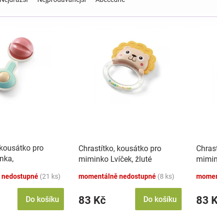
 kousátko pro
Chrastítko, kousátko pro
Chrast
nka,
miminko Lvíček, žluté
mimin
žové
 nedostupné
(21 ks)
momentálně nedostupné
(8 ks)
momen
83 Kč
83 
Do košíku
Do košíku