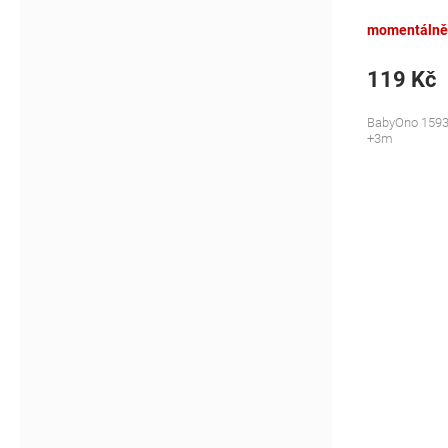
pastel
momentálně
119 Kč
BabyOno 1593,
+3m