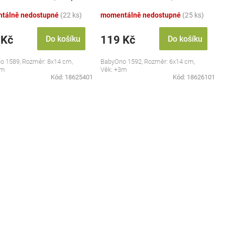
el
pastel
tálně nedostupné
(22 ks)
momentálně nedostupné
(25 ks)
 Kč
119 Kč
Do košíku
Do košíku
o 1589, Rozměr: 8x14 cm,
BabyOno 1592, Rozměr: 6x14 cm,
3m
Věk: +3m
Kód:
18625401
Kód:
18626101