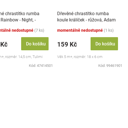
né chrastítko rumba
Dřevěné chrastítko rumba
 Rainbow - Night, -
koule králíček - růžová, Adam
sové
Toys
tálně nedostupné
(7 ks)
momentálně nedostupné
(1 ks)
 Kč
159 Kč
Do košíku
Do košíku
m+, rozměr: 14,5 cm, Tulimi
Věk 5 m+, rozměr: 18 x 6 cm
Kód:
47414501
Kód:
99461901