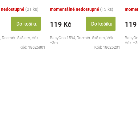
pastel
- past
 nedostupné
(21 ks)
momentálně nedostupné
(13 ks)
momen
119 Kč
119
Do košíku
Do košíku
 Rozměr: 8x8 cm, Věk:
BabyOno 1594, Rozměr: 8x8 cm, Věk:
BabyOn
+3m
Věk: +
Kód:
18625801
Kód:
18625201