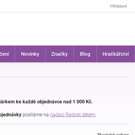
Přihlášení
čení
Novinky
Značky
Blog
Hračkářství
dárkem ke každé objednávce nad 1 000 Kč.
objednávky
posíláme na
nadaci Radost dětem.
72
položek celkem