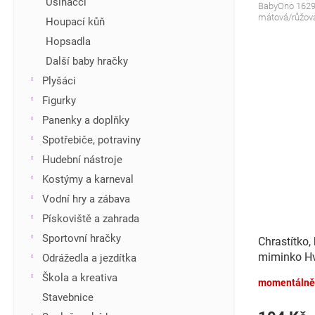
Usínáčci
BabyOno 1629,
mátová/růžov
Houpací kůň
Hopsadla
Další baby hračky
Plyšáci
Figurky
Panenky a doplňky
Spotřebiče, potraviny
Hudební nástroje
Kostýmy a karneval
Vodní hry a zábava
Pískoviště a zahrada
Sportovní hračky
Chrastítko,
miminko Hv
Odrážedla a jezdítka
béžový
Škola a kreativa
momentálně
Stavebnice