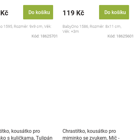
 Kč
119 Kč
Do košíku
Do košíku
 1595, Rozměr: 9x9 cm, Věk:
BabyOno 1586, Rozměr: 8x11 cm,
Věk: +3m
Kód:
18625701
Kód:
18625601
ítko, kousátko pro
Chrastítko, kousátko pro
ko s kuličkama, Tulipán
miminko se zvukem, Míč -