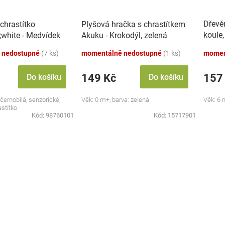
Dřevě
chrastítko
Plyšová hračka s chrastítkem
koule,
white - Medvídek
Akuku - Krokodýl, zelená
tyrky
 nedostupné
(7 ks)
momentálně nedostupné
(1 ks)
momen
149 Kč
157
Do košíku
Do košíku
 černobílá, senzorické,
Věk: 0 m+, barva: zelená
Věk: 6 
astítko
Kód:
98760101
Kód:
15717901