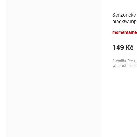
Senzorické 
black&amp;
momentálně
149 Kč
Sensillo, 0m+,
kontrastní chr