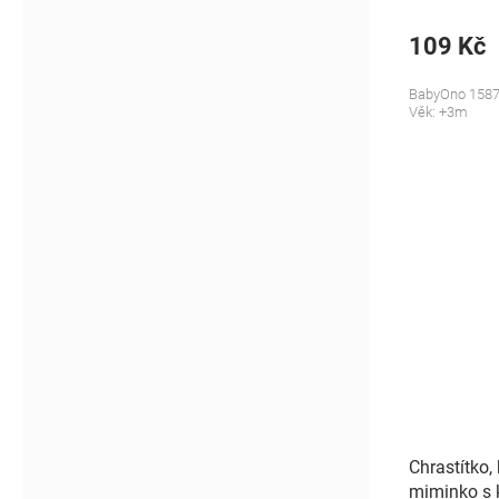
109 Kč
BabyOno 1587
Věk: +3m
Chrastítko,
miminko s 