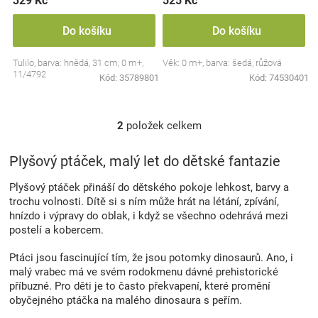
329 Kč
525 Kč
Značky
Do košíku
Do košíku
Blog
Tulilo, barva: hnědá, 31 cm, 0 m+,
Věk: 0 m+, barva: šedá, růžová
11/4792
Kód:
35789801
Kód:
74530401
Hračkářství
2
položek celkem
Přihlášení
O
v
l
Plyšový ptáček, malý let do dětské fantazie
á
d
Plyšový ptáček přináší do dětského pokoje lehkost, barvy a
a
trochu volnosti. Dítě si s ním může hrát na létání, zpívání,
c
hnízdo i výpravy do oblak, i když se všechno odehrává mezi
í
postelí a kobercem.
p
r
Ptáci jsou fascinující tím, že jsou potomky dinosaurů. Ano, i
v
malý vrabec má ve svém rodokmenu dávné prehistorické
k
příbuzné. Pro děti je to často překvapení, které promění
y
obyčejného ptáčka na malého dinosaura s peřím.
v