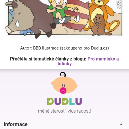
Autor: BBB Ilustrace (zakoupeno pro Dudlu.cz)
Přečtěte si tematické články z blogu:
Pro maminky a
tatínky
Z
á
p
a
t
í
méně starostí, více radostí
Informace