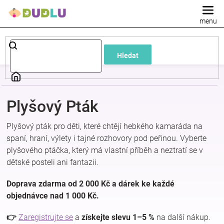
Přejít
na
obsah
Dětské
Hledat
a
kojenecké
Plyšový Pták
oblečení
Plyšový pták pro děti, které chtějí hebkého kamaráda na
spaní, hraní, výlety i tajné rozhovory pod peřinou. Vyberte
Pokojíček
plyšového ptáčka, který má vlastní příběh a neztratí se v
dětské posteli ani fantazii.
a
Doprava zdarma od 2 000 Kč a dárek ke každé
objednávce nad 1 000 Kč.
kojenecká
👉
Zaregistrujte se
a
získejte slevu 1–5 %
na další nákup.
výbava