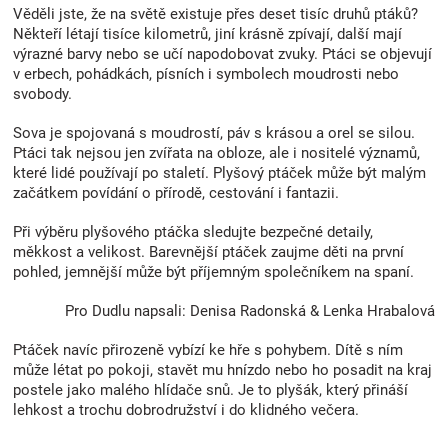
ý
Věděli jste, že na světě existuje přes deset tisíc druhů ptáků?
p
Někteří létají tisíce kilometrů, jiní krásně zpívají, další mají
i
výrazné barvy nebo se učí napodobovat zvuky. Ptáci se objevují
s
v erbech, pohádkách, písních i symbolech moudrosti nebo
u
svobody.
Sova je spojovaná s moudrostí, páv s krásou a orel se silou.
Ptáci tak nejsou jen zvířata na obloze, ale i nositelé významů,
které lidé používají po staletí. Plyšový ptáček může být malým
začátkem povídání o přírodě, cestování i fantazii.
Při výběru plyšového ptáčka sledujte bezpečné detaily,
měkkost a velikost. Barevnější ptáček zaujme děti na první
pohled, jemnější může být příjemným společníkem na spaní.
Pro Dudlu napsali: Denisa Radonská & Lenka Hrabalová
Ptáček navíc přirozeně vybízí ke hře s pohybem. Dítě s ním
může létat po pokoji, stavět mu hnízdo nebo ho posadit na kraj
postele jako malého hlídače snů. Je to plyšák, který přináší
lehkost a trochu dobrodružství i do klidného večera.