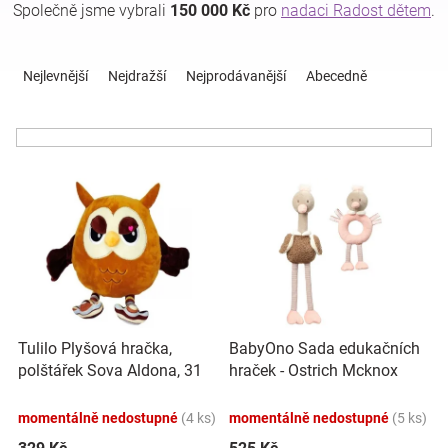
Společně jsme vybrali
150 000 Kč
pro
nadaci Radost dětem
.
Ř
Hračky
a
Nejlevnější
Nejdražší
Nejprodávanější
Abecedně
z
a
e
n
zábava
í
V
p
ý
r
pro
p
o
i
d
děti
s
u
p
k
Těhotenské
r
t
o
ů
Tulilo Plyšová hračka,
BabyOno Sada edukačních
d
oblečení
polštářek Sova Aldona, 31
hraček - Ostrich Mcknox
u
cm, hnědá
family, šedá, růžová
k
Novinky
momentálně nedostupné
(4 ks)
momentálně nedostupné
(5 ks)
t
ů