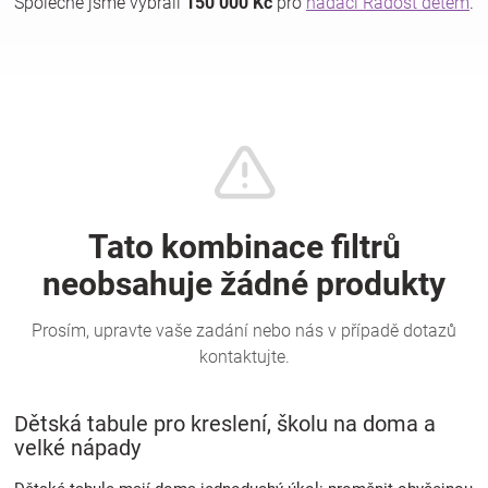
Společně jsme vybrali
150 000 Kč
pro
nadaci Radost dětem
.
Hračky
a
zábava
pro
děti
Těhotenské
oblečení
Dětská tabule pro kreslení, školu na doma a
velké nápady
Novinky