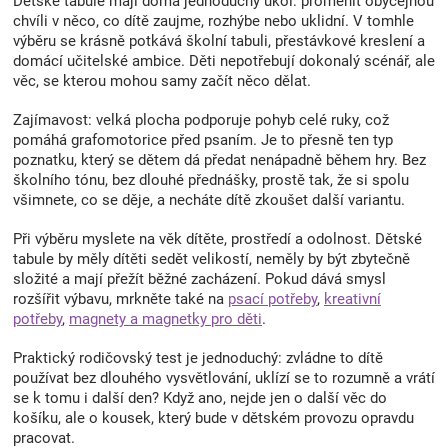
Dětské tabule mají doma jednoduchý úkol: proměnit obyčejnou
chvíli v něco, co dítě zaujme, rozhýbe nebo uklidní. V tomhle
Značky
výběru se krásně potkává školní tabuli, přestávkové kreslení a
domácí učitelské ambice. Děti nepotřebují dokonalý scénář, ale
Blog
věc, se kterou mohou samy začít něco dělat.
Zajímavost: velká plocha podporuje pohyb celé ruky, což
Hračkářství
pomáhá grafomotorice před psaním. Je to přesně ten typ
poznatku, který se dětem dá předat nenápadně během hry. Bez
Přihlášení
školního tónu, bez dlouhé přednášky, prostě tak, že si spolu
všimnete, co se děje, a necháte dítě zkoušet další variantu.
Při výběru myslete na věk dítěte, prostředí a odolnost. Dětské
tabule by měly dítěti sedět velikostí, neměly by být zbytečně
složité a mají přežít běžné zacházení. Pokud dává smysl
rozšířit výbavu, mrkněte také na
psací potřeby
,
kreativní
potřeby
,
magnety a magnetky pro děti
.
Praktický rodičovský test je jednoduchý: zvládne to dítě
používat bez dlouhého vysvětlování, uklízí se to rozumně a vrátí
se k tomu i další den? Když ano, nejde jen o další věc do
košíku, ale o kousek, který bude v dětském provozu opravdu
pracovat.