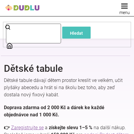
Přejít
na
obsah
Dětské
Hledat
a
kojenecké
Dětské tabule
oblečení
Dětské tabule dávají dětem prostor kreslit ve velkém, učit
Pokojíček
plyšáky abecedu a hrát si na školu bez toho, aby zeď
dostala nový fixový kabát.
a
Doprava zdarma od 2 000 Kč a dárek ke každé
objednávce nad 1 000 Kč.
kojenecká
👉
Zaregistrujte se
a
získejte slevu 1–5 %
na další nákup.
výbava