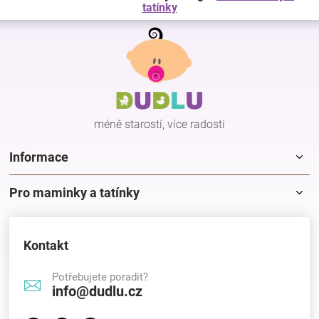
tatínky
Z
á
p
a
t
í
méně starostí, více radostí
Informace
Pro maminky a tatínky
Kontakt
Potřebujete poradit?
info@dudlu.cz