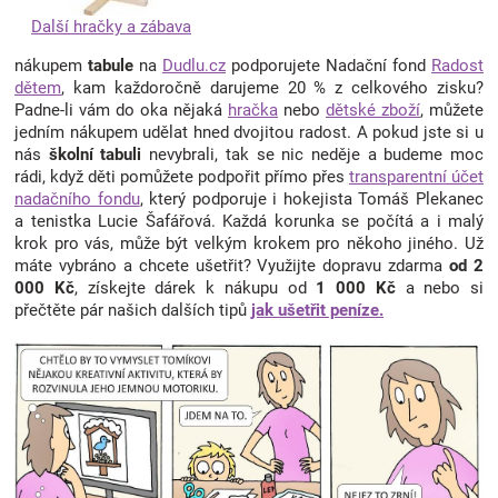
Další hračky a zábava
nákupem
tabule
na
Dudlu.cz
podporujete Nadační fond
Radost
dětem
, kam každoročně darujeme 20 % z celkového zisku?
Padne-li vám do oka nějaká
hračka
nebo
dětské zboží
, můžete
jedním nákupem udělat hned dvojitou radost. A pokud jste si u
nás
školní tabuli
nevybrali, tak se nic neděje a budeme moc
rádi, když děti pomůžete podpořit přímo přes
transparentní účet
nadačního fondu
, který podporuje i hokejista Tomáš Plekanec
a tenistka Lucie Šafářová. Každá korunka se počítá a i malý
krok pro vás, může být velkým krokem pro někoho jiného. Už
máte vybráno a chcete ušetřit? Využijte dopravu zdarma
od 2
000 Kč
, získejte dárek k nákupu od
1 000 Kč
a nebo si
přečtěte pár našich dalších tipů
jak ušetřit peníze.