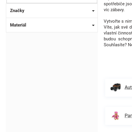
spotřebiče jso
víc zábavy.
Značky
Vytvořte s nim
Materiál
Víte, jak své 
vlastní činnos
budou schopny
Souhlasíte? N
Aut
Pan