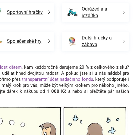
Odrážedla a
Sportovní hračky
jezdítka
Další hračky a
Společenské hry
zábava
dost dětem
, kam každoročně darujeme 20 % z celkového zisku?
udělat hned dvojitou radost. A pokud jste si u nás
nádobí pro
 přímo přes
transparentní účet nadačního fondu
, který podporuje i
i malý krok pro vás, může být velkým krokem pro někoho jiného.
ejte dárek k nákupu od
1 000 Kč
a nebo si přečtěte pár našich