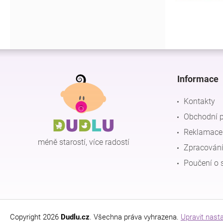
Z
á
p
Informace
a
t
Kontakty
í
Obchodní 
Reklamace 
méně starostí, více radostí
Zpracování
Poučení o 
Copyright 2026
Dudlu.cz
. Všechna práva vyhrazena.
Upravit nast