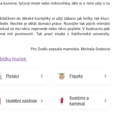
onvice, tyčový mixér nebo mikrovlnka, děti si s nimi užijí o to
obíčkem do dětské kuchyňky si užijí zábavu jak holky, tak kluci.
dní. Nechte je dělat domácí práce. Rozvíjíte tak jejich vnímání
ků, pokud se mu něco nepovede nebo něco poplete. V budoucnu pak
 mít povinnosti. Tak praví studie z Kalifornské univerzity.
Pro Dudlu sepsala maminka: Michala Szabová
bídku hraček:
Plyšáci
Figurky
Kostýmy a
Hudební nástroje
karneval