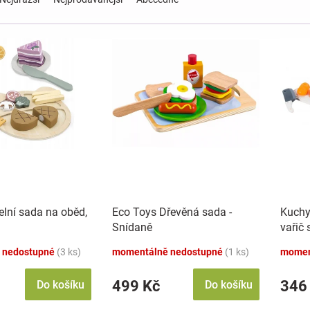
elní sada na oběd,
Eco Toys Dřevěná sada -
Kuchy
Snídaně
vařič 
 nedostupné
(3 ks)
momentálně nedostupné
(1 ks)
momen
499 Kč
346
Do košíku
Do košíku