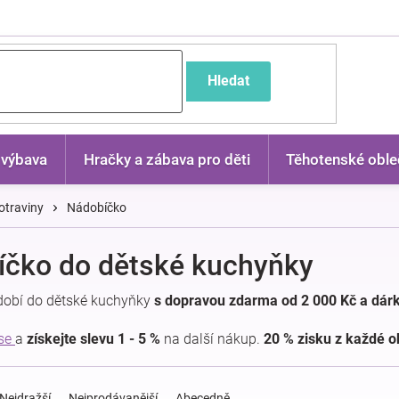
častější dotazy
Hledat
 výbava
Hračky a zábava pro děti
Těhotenské oble
otraviny
Nádobíčko
čko do dětské kuchyňky
ádobí do dětské kuchyňky
s dopravou zdarma od 2 000 Kč a dár
 se
a
získejte slevu 1 - 5 %
na další nákup.
20 % zisku z každé 
Nejdražší
Nejprodávanější
Abecedně