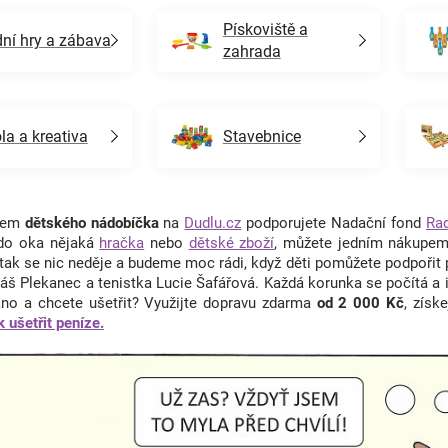
Pískoviště a
ní hry a zábava
zahrada
la a kreativa
Stavebnice
upem
dětského nádobíčka
na
Dudlu.cz
podporujete Nadační fond
Ra
 do oka nějaká
hračka
nebo
dětské zboží
, můžete jedním nákupem 
, tak se nic neděje a budeme moc rádi, když děti pomůžete podpořit
áš Plekanec a tenistka Lucie Šafářová. Každá korunka se počítá a 
no a chcete ušetřit? Využijte dopravu zdarma
od 2 000 Kč
, získ
k ušetřit peníze.