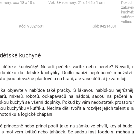
ozměry: cca 18 x 18 x
Věk: 3+, rozměry: 21 x 14,5 x 1 cm
Pokud h
zábavno
kuchyň
vařičem
volbou.
Kód:
95324601
Kód:
94214801
jemnou 
O
v
 dětské kuchyně
l
á
 dětské kuchyňky! Neradi pečete, vaříte nebo perete? Nevadí,
d
obíčko do dětské kuchyňky. Dudlu nabízí nepřeberné množství v
a
o jsou převážně plastové a na hraní, ale vaše děti si je zamilují.
c
í
a objevíte v nabídce také pračky. S lákavou nabídkou nejrůzn
p
varů, mixérů, robotů, odkapávačů na nádobí, sadou na pečení 
r
v
skou kuchyň se všemi doplňky. Pokud by vám nedostatek prostoru v
k
ou kuchyňku v kufříku. Nechte děti tvořit a rozvíjet jejich talent s
y
motoriku a logické chápání.
v
ý
lé princezně nebo princi pocit jako na zámku ve chvíli, kdy si bu
p
 s motivem kvítků nebo jahůdek. Se sadou fast foodu si mohou uděl