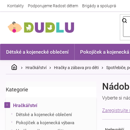
Přejít
Kontakty
Podporujeme Radost dětem
Brigády a spolupráce
Nej
na
obsah
Dětské a kojenecké oblečení
Pokojíček a kojenecká
Domů
Hračkářství
Hračky a zábava pro děti
Spotřebiče, p
P
Nádobí
Kategorie
Přeskočit
o
kategorie
s
Vyberte si n
t
Hračkářství
r
Zaregistrujte
Dětské a kojenecké oblečení
a
Ř
n
Pokojíček a kojenecká výbava
a
n
Nejlevnější