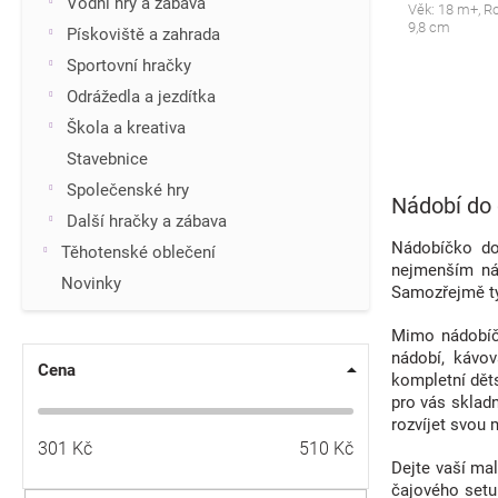
Vodní hry a zábava
Věk: 18 m+, R
9,8 cm
Pískoviště a zahrada
Sportovní hračky
Odrážedla a jezdítka
Škola a kreativa
Stavebnice
Společenské hry
Nádobí do
Další hračky a zábava
Nádobíčko do
Těhotenské oblečení
nejmenším nád
Novinky
Samozřejmě tyt
Mimo nádobíčk
nádobí, kávo
Cena
kompletní dět
pro vás skladn
rozvíjet svou 
301
Kč
510
Kč
Dejte vaší ma
čajového setu