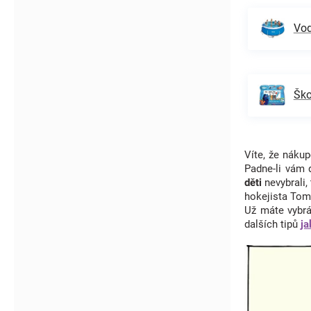
Vod
Ško
Víte, že nák
Padne-li vám
děti
nevybrali
hokejista Tom
Už máte vybrá
dalších tipů
ja