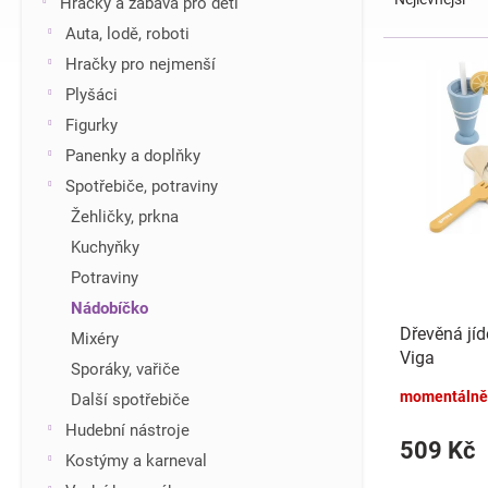
Hračky a zábava pro děti
z
í
Auta, lodě, roboti
e
p
V
Hračky pro nejmenší
n
a
ý
í
n
Plyšáci
p
p
e
i
Figurky
r
l
s
Panenky a doplňky
o
p
d
Spotřebiče, potraviny
r
u
Žehličky, prkna
o
k
d
Kuchyňky
t
u
Potraviny
ů
k
Nádobíčko
t
Dřevěná jíd
Mixéry
ů
Viga
Sporáky, vařiče
momentálně
Další spotřebiče
Hudební nástroje
509 Kč
Kostýmy a karneval