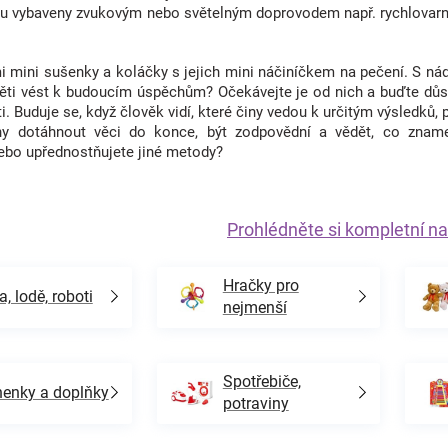
i
u vybaveny zvukovým nebo světelným doprovodem např. rychlovarná k
s
u
i mini sušenky a koláčky s jejich mini náčiníčkem na pečení. S nád
děti vést k budoucím úspěchům? Očekávejte je od nich a buďte důsle
ti. Buduje se, když člověk vidí, které činy vedou k určitým výsled
 dotáhnout věci do konce, být zodpovědní a vědět, co znamená
ebo upřednostňujete jiné metody?
Prohlédněte si kompletní na
Hračky pro
a, lodě, roboti
nejmenší
Spotřebiče,
enky a doplňky
potraviny