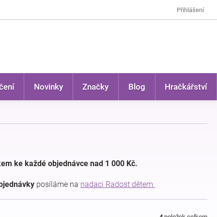
Přihlášení
čení
Novinky
Značky
Blog
Hračkářství
kem ke každé objednávce nad 1 000 Kč.
objednávky
posíláme na
nadaci Radost dětem.
4
položek celkem