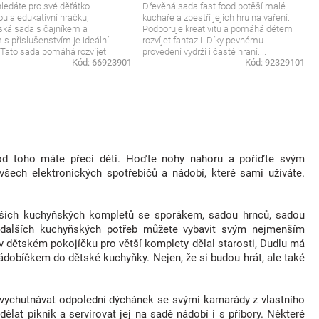
ledáte pro své děťátko
Dřevěná sada fast food potěší malé
u a edukativní hračku,
kuchaře a zpestří jejich hru na vaření.
ská sada s čajníkem a
Podporuje kreativitu a pomáhá dětem
 s příslušenstvím je ideální
rozvíjet fantazii. Díky pevnému
 Tato sada pomáhá rozvíjet
provedení vydrží i časté hraní....
Kód:
66923901
Kód:
92329101
motoriku,...
 od toho máte přeci děti. Hoďte nohy nahoru a pořiďte svým
šech elektronických spotřebičů a nádobí, které sami užíváte.
ějších kuchyňských kompletů se sporákem, sadou hrnců, sadou
a dalších kuchyňských potřeb můžete vybavit svým nejmenším
 dětském pokojíčku pro větší komplety dělal starosti, Dudlu má
 nádobíčkem do dětské kuchyňky. Nejen, že si budou hrát, ale také
de vychutnávat odpolední dýchánek se svými kamarády z vlastního
at piknik a servírovat jej na sadě nádobí i s příbory. Některé