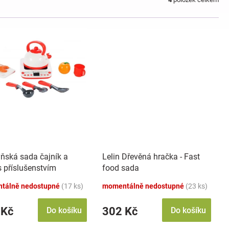
ňská sada čajník a
Lelin Dřevěná hračka - Fast
s příslušenstvím
food sada
tálně nedostupné
(17 ks)
momentálně nedostupné
(23 ks)
 Kč
302 Kč
Do košíku
Do košíku