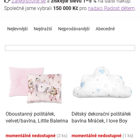
👉
Zaregistrujte se
a
získejte slevu 1–5 %
na další nákup.
Společně jsme vybrali
150 000 Kč
pro
nadaci Radost dětem
.
Hračky
Ř
a
Nejlevnější
Nejdražší
Nejprodávanější
Abecedně
a
z
e
n
zábava
í
V
p
pro
ý
r
p
o
děti
i
d
s
u
p
k
Těhotenské
r
t
o
ů
oblečení
Oboustanný polštářek,
Dětský dekorační polštářek
d
velvet/bavlna, Little Balerina
bavlna Mráček, I love Boy
u
- růžový
Baby Nellys, modrá/bílá
k
Novinky
momentálně nedostupné
(2 ks)
momentálně nedostupné
(1 ks)
t