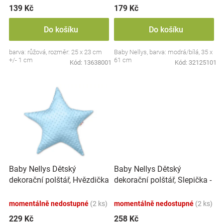
ů
139 Kč
179 Kč
Značky
Do košíku
Do košíku
Blog
barva: růžová, rozměr: 25 x 23 cm
Baby Nellys, barva: modrá/bílá, 35 x
+/- 1 cm
61 cm
Kód:
13638001
Kód:
32125101
Hračkářství
Přihlášení
Baby Nellys Dětský
Baby Nellys Dětský
dekorační polštář, Hvězdička
dekorační polštář, Slepička -
- minky modrý
minky mátový
momentálně nedostupné
(2 ks)
momentálně nedostupné
(2 ks)
229 Kč
258 Kč