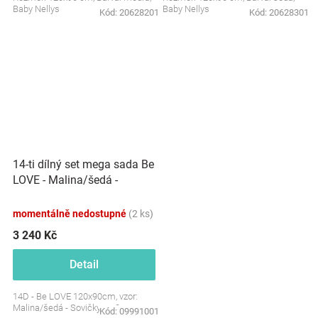
Baby Nellys
Baby Nellys
Kód:
20628201
Kód:
20628301
14-ti dílný set mega sada Be
LOVE - Malina/šedá -
Sovičky
momentálně nedostupné
(2 ks)
3 240 Kč
Detail
14D - Be LOVE 120x90cm, vzor:
Malina/šedá - Sovičky, nr. 8
Kód:
09991001