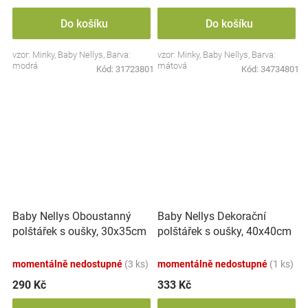
Do košíku
Do košíku
vzor: Minky, Baby Nellys, Barva:
vzor: Minky, Baby Nellys, Barva:
modrá
mátová
Kód:
31723801
Kód:
34734801
Baby Nellys Oboustanný
Baby Nellys Dekorační
polštářek s oušky, 30x35cm
polštářek s oušky, 40x40cm
- Plameňák , minky růžová
- Pejsek
momentálně nedostupné
(3 ks)
momentálně nedostupné
(1 ks)
290 Kč
333 Kč