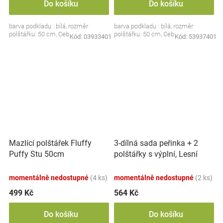
Do košíku
Do košíku
barva podkladu : bílá, rozměr
barva podkladu : bílá, rozměr
polštářku: 50 cm, Ceba
polštářku: 50 cm, Ceba
Kód:
03933401
Kód:
53937401
3-dílná sada peřinka + 2
Mazlící polštářek Fluffy
polštářky s výplní, Lesní
Puffy Stu 50cm
zvířátka, bílá
momentálně nedostupné
(4 ks)
momentálně nedostupné
(2 ks)
499 Kč
564 Kč
Do košíku
Do košíku