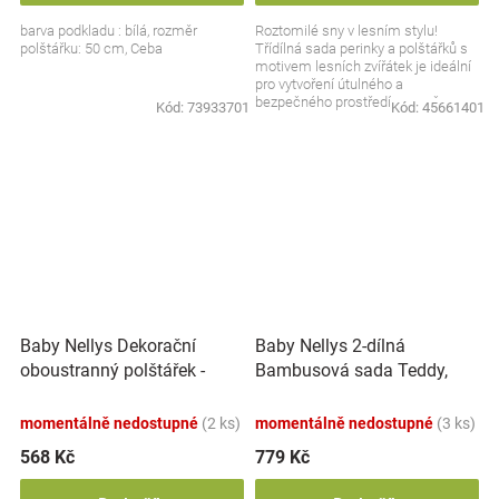
barva podkladu : bílá, rozměr
Roztomilé sny v lesním stylu!
polštářku: 50 cm, Ceba
Třídílná sada perinky a polštářků s
motivem lesních zvířátek je ideální
pro vytvoření útulného a
bezpečného prostředí pro vaše
Kód:
73933701
Kód:
45661401
miminko. Měkké...
Baby Nellys Dekorační
Baby Nellys 2-dílná
oboustranný polštářek -
Bambusová sada Teddy,
Hvězdička, 45 cm - zlatý
polštářek a přikrývka 70x10
cm, Exotic - zelená
momentálně nedostupné
(2 ks)
momentálně nedostupné
(3 ks)
568 Kč
779 Kč