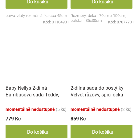
Do košíku
Do košíku
barva: zlatý, rozměr: šířka cca 45cm
Rozměry: deka - 70cm x 100cm,
polštář - 35x30cm
Kód:
01104901
Kód:
87077701
Baby Nellys 2-dílná
2-dílná sada do postýlky
Bambusová sada Teddy,
Velvet růžový, spící očka
polštářek a přikrývka
70x100cm, Plameňák-
momentálně nedostupné
(5 ks)
momentálně nedostupné
(2 ks)
zelená
779 Kč
859 Kč
Do košíku
Do košíku