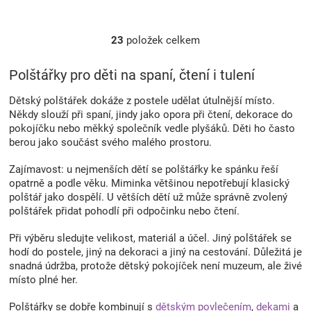
23
položek celkem
O
v
l
Polštářky pro děti na spaní, čtení i tulení
á
d
Dětský polštářek dokáže z postele udělat útulnější místo.
a
Někdy slouží při spaní, jindy jako opora při čtení, dekorace do
c
pokojíčku nebo měkký společník vedle plyšáků. Děti ho často
í
berou jako součást svého malého prostoru.
p
r
Zajímavost: u nejmenších dětí se polštářky ke spánku řeší
v
opatrně a podle věku. Miminka většinou nepotřebují klasický
k
polštář jako dospělí. U větších dětí už může správně zvolený
y
polštářek přidat pohodlí při odpočinku nebo čtení.
v
ý
Při výběru sledujte velikost, materiál a účel. Jiný polštářek se
p
hodí do postele, jiný na dekoraci a jiný na cestování. Důležitá je
i
snadná údržba, protože dětský pokojíček není muzeum, ale živé
s
místo plné her.
u
Polštářky se dobře kombinují s
dětským povlečením
,
dekami
a