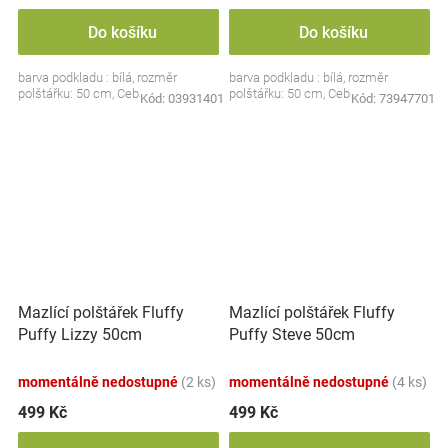
Do košíku
Do košíku
barva podkladu : bílá, rozměr
barva podkladu : bílá, rozměr
polštářku: 50 cm, Ceba
polštářku: 50 cm, Ceba
Kód:
03931401
Kód:
73947701
Mazlící polštářek Fluffy
Mazlící polštářek Fluffy
Puffy Lizzy 50cm
Puffy Steve 50cm
momentálně nedostupné
(2 ks)
momentálně nedostupné
(4 ks)
499 Kč
499 Kč