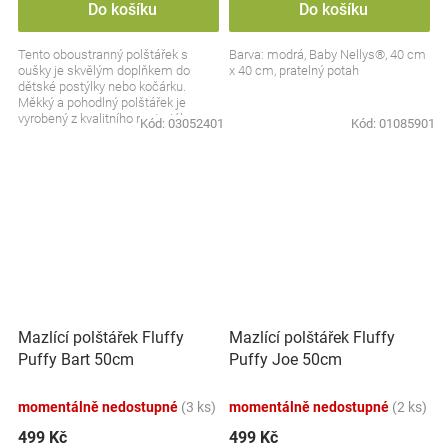
Do košíku
Do košíku
Tento oboustranný polštářek s
Barva: modrá, Baby Nellys®, 40 cm
oušky je skvělým doplňkem do
x 40 cm, pratelný potah
dětské postýlky nebo kočárku.
Měkký a pohodlný polštářek je
vyrobený z kvalitního materiálu,
Kód:
03052401
Kód:
01085901
který poskytuje jemnou...
Mazlící polštářek Fluffy
Mazlící polštářek Fluffy
Puffy Bart 50cm
Puffy Joe 50cm
momentálně nedostupné
(3 ks)
momentálně nedostupné
(2 ks)
499 Kč
499 Kč