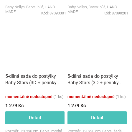
Baby Nellys, Barva: bílá, HAND
Baby Nellys, Barva: bílá, HAND
MADE
MADE
Kód:
87090301
Kód:
87090201
5-dílná sada do postýlky
5-dílná sada do postýlky
Baby Stars (3D + peřinky -
Baby Stars (3D + peřinky -
modrá, Baby Nellys
šedá, Baby Nellys
momentálně nedostupné
(1 ks)
momentálně nedostupné
(1 ks)
1 279 Kč
1 279 Kč
Detail
Detail
Rozměr: 120x90 cm, Barva: modrá,
Rozměr: 120x90 cm, Barva: šedá,