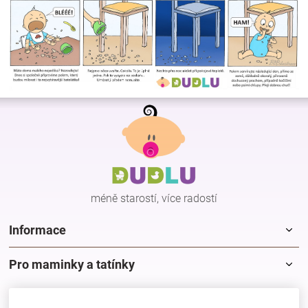
Z
á
p
a
t
í
méně starostí, více radostí
Informace
Pro maminky a tatínky