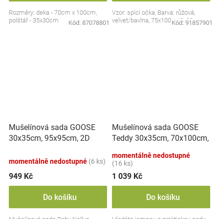
Rozměry: deka - 70cm x 100cm,
Vzor: spící očka, Barva: růžová,
polštář - 35x30cm
velvet/bavlna, 75x100 / 40x30 cm
Kód:
87078801
Kód:
91857901
Mušelínová sada GOOSE
Mušelínová sada GOOSE
30x35cm, 95x95cm, 2D
Teddy 30x35cm, 70x100cm,
letní, Baby Nellys, bílá,
2D, Baby Nellys, bílá,
momentálně nedostupné
Husičky
Husičky
momentálně nedostupné
(6 ks)
(16 ks)
949 Kč
1 039 Kč
Do košíku
Do košíku