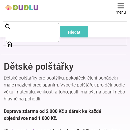
Přejít
na
obsah
Dětské
Hledat
a
kojenecké
Dětské polštářky
oblečení
Dětské polštářky pro postýlku, pokojíček, čtení pohádek i
Pokojíček
malé mazlení před spaním. Vyberte polštářek pro děti podle
věku, materiálu, velikosti a toho, jestli má být na spaní nebo
hlavně na pohodlí.
a
Doprava zdarma od 2 000 Kč a dárek ke každé
kojenecká
objednávce nad 1 000 Kč.
výbava