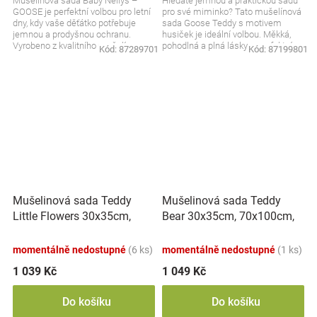
Mušelínová sada Baby Nellys –
Hledáte jemnou a praktickou sadu
GOOSE je perfektní volbou pro letní
pro své miminko? Tato mušelínová
dny, kdy vaše děťátko potřebuje
sada Goose Teddy s motivem
jemnou a prodyšnou ochranu.
husiček je ideální volbou. Měkká,
Vyrobeno z kvalitního mušelínu,
pohodlná a plná lásky – perfektní
Kód:
87289701
Kód:
87199801
který je příjemný a...
pro citlivou...
Mušelinová sada Teddy
Mušelinová sada Teddy
Little Flowers 30x35cm,
Bear 30x35cm, 70x100cm,
70x100cm, 2D, Baby Nellys,
2D, Baby Nellys, bílá
bílá
momentálně nedostupné
(6 ks)
momentálně nedostupné
(1 ks)
1 039 Kč
1 049 Kč
Do košíku
Do košíku