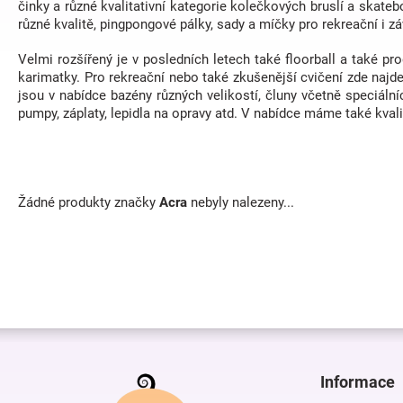
činky a různé kvalitativní kategorie kolečkových bruslí a skate
různé kvalitě, pingpongové pálky, sady a míčky pro rekreační i zá
Velmi rozšířený je v posledních letech také floorball a také pr
karimatky. Pro rekreační nebo také zkušenější cvičení zde najde
jsou v nabídce bazény různých velikostí, čluny včetně speciálníc
pumpy, záplaty, lepidla na opravy atd. V nabídce máme také kvalit
Žádné produkty značky
Acra
nebyly nalezeny...
Z
á
p
Informace
a