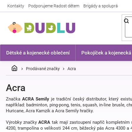
Přejít
Kontakty
Podporujeme Radost dětem
Brigády a spolupráce
Nej
na
obsah
Dětské a kojenecké oblečení
Pokojíček a kojenecká
Domů
Prodávané značky
Acra
Acra
Značka
ACRA
Semily
je tradiční český distributor, který exi
například: badminton, ping-pong, tenis, squash, in-line brusle, c
Huricane, Acra Kamzík a Acra Semily hračky.
Výrobky značky
ACRA
tak mají zastoupení napříč kompletním s
4200, trampolína o velikosti 244 cm, běžecký pás Acra 4300 a 