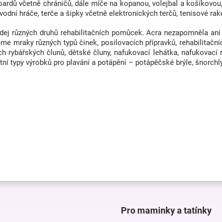
boardů včetně chráničů, dále míče na kopanou, volejbal a košíkovou,
vodní hráče, terče a šipky včetně elektronických terčů, tenisové rake
odej různých druhů rehabilitačních pomůcek. Acra nezapomněla ani na
me mraky různých typů činek, posilovacích přípravků, rehabilitačn
h rybářských člunů, dětské čluny, nafukovací lehátka, nafukovací r
ní typy výrobků pro plavání a potápění – potápěčské brýle, šnorchly, 
Pro maminky a tatínky