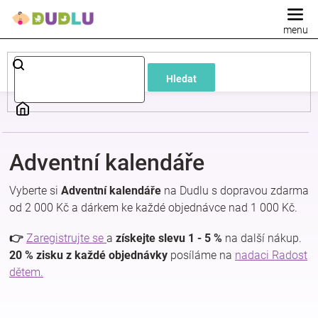
Přejít
na
obsah
Dětské
Hledat
a
kojenecké
Adventní kalendáře
oblečení
Vyberte si
Adventní kalendáře
na Dudlu s dopravou zdarma
Pokojíček
od 2 000 Kč a dárkem ke každé objednávce nad 1 000 Kč.
👉
Zaregistrujte se
a
získejte slevu 1 - 5 %
na další nákup.
a
20 % zisku z každé objednávky
posíláme na
nadaci Radost
dětem.
kojenecká
výbava