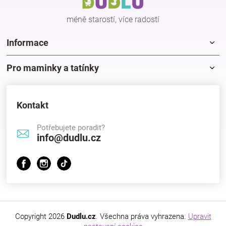
í
ý
p
méně starostí, více radostí
i
s
Informace
u
Pro maminky a tatínky
Kontakt
Potřebujete poradit?
info@dudlu.cz
Copyright 2026
Dudlu.cz
. Všechna práva vyhrazena.
Upravit