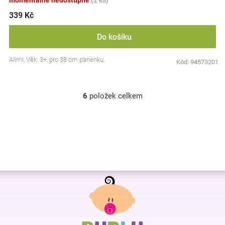
momentálně nedostupné
(2 ks)
339 Kč
Do košíku
Alimi, Věk: 3+, pro 38 cm panenku.
Kód:
94573201
6
položek celkem
O
v
l
á
d
a
c
í
Z
p
r
á
v
p
k
a
y
t
v