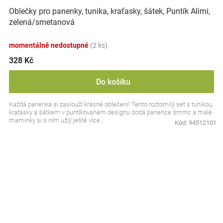
Oblečky pro panenky, tunika, kraťasky, šátek, Puntík Alimi,
zelená/smetanová
momentálně nedostupné
(2 ks)
328 Kč
Do košíku
Každá panenka si zaslouží krásné oblečení! Tento roztomilý set s tunikou,
kraťásky a šátkem v puntíkovaném designu dodá panence šmrnc a malé
maminky si s ním užijí ještě více...
Kód:
94512101