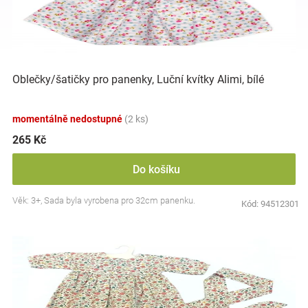
i
r
s
o
p
d
Hračky
r
u
o
k
a
d
t
Oblečky/šatičky pro panenky, Luční kvítky Alimi, bílé
u
ů
zábava
k
momentálně nedostupné
(2 ks)
t
ů
265 Kč
pro
Do košíku
děti
Věk: 3+, Sada byla vyrobena pro 32cm panenku.
Kód:
94512301
Těhotenské
oblečení
Novinky