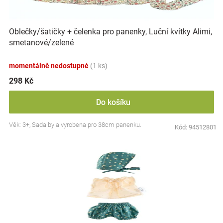
Značky
Oblečky/šatičky + čelenka pro panenky, Luční kvítky Alimi,
Blog
smetanové/zelené
Hračkářství
momentálně nedostupné
(1 ks)
298 Kč
Přihlášení
Do košíku
Věk: 3+, Sada byla vyrobena pro 38cm panenku.
Kód:
94512801