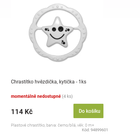
n
ý
í
p
p
i
r
s
o
p
d
r
u
o
k
d
t
u
ů
k
t
ů
Chrastítko hvězdička, kytička - 1ks
momentálně nedostupné
(4 ks)
114 Kč
Do košíku
Plastové chrastítko, barva: černo/bílá, věk: 0 m+
Kód:
94899601