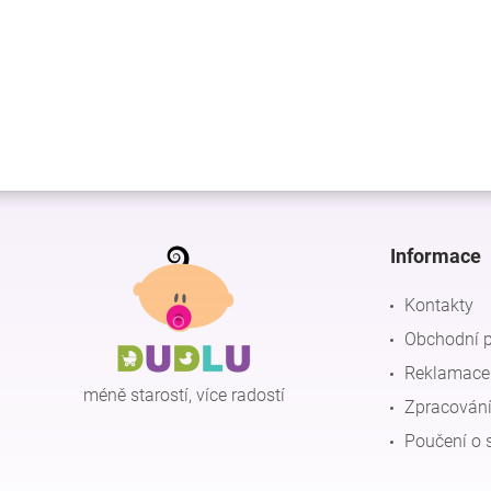
Z
á
p
Informace
a
t
Kontakty
í
Obchodní 
Reklamace 
méně starostí, více radostí
Zpracování
Poučení o 