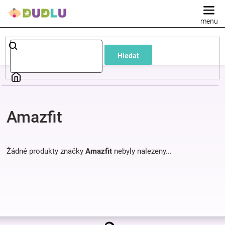
Přejít
na
obsah
Dětské
Hledat
a
kojenecké
Amazfit
oblečení
Pokojíček
Žádné produkty značky
Amazfit
nebyly nalezeny...
a
kojenecká
Z
výbava