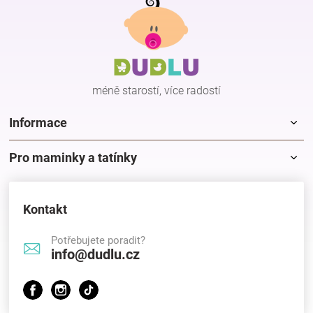
á
p
Hračky
a
t
í
a
méně starostí, více radostí
zábava
Informace
pro
Pro maminky a tatínky
děti
Kontakt
Těhotenské
Potřebujete poradit?
info@dudlu.cz
oblečení
Novinky