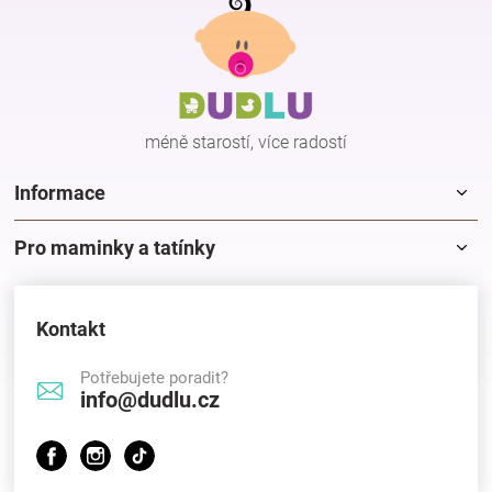
á
p
Hračky
a
t
í
a
méně starostí, více radostí
zábava
Informace
pro
Pro maminky a tatínky
děti
Kontakt
Těhotenské
Potřebujete poradit?
info@dudlu.cz
oblečení
Novinky