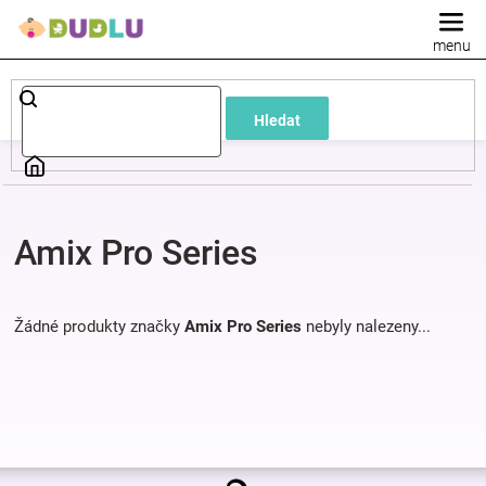
Přejít
na
obsah
Dětské
Hledat
a
kojenecké
Amix Pro Series
oblečení
Pokojíček
Žádné produkty značky
Amix Pro Series
nebyly nalezeny...
a
kojenecká
Z
výbava