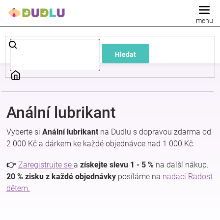
Přejít
na
obsah
Dětské
Hledat
a
kojenecké
Anální lubrikant
oblečení
Vyberte si
Anální lubrikant
na Dudlu s dopravou zdarma od
Pokojíček
2 000 Kč a dárkem ke každé objednávce nad 1 000 Kč.
👉
Zaregistrujte se
a
získejte slevu 1 - 5 %
na další nákup.
a
20 % zisku z každé objednávky
posíláme na
nadaci Radost
dětem.
kojenecká
výbava