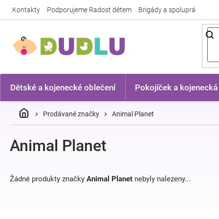
Přejít
Kontakty
Podporujeme Radost dětem
Brigády a spolupráce
Nej
na
obsah
Dětské a kojenecké oblečení
Pokojíček a kojenecká
Domů
Prodávané značky
Animal Planet
Animal Planet
Žádné produkty značky
Animal Planet
nebyly nalezeny...