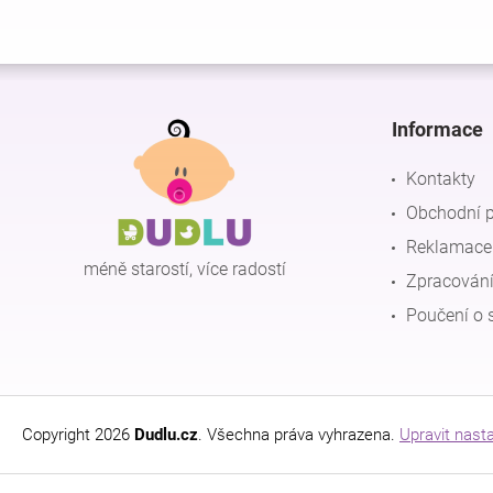
Z
á
p
Informace
a
t
Kontakty
í
Obchodní 
Reklamace 
méně starostí, více radostí
Zpracování
Poučení o 
Copyright 2026
Dudlu.cz
. Všechna práva vyhrazena.
Upravit nast