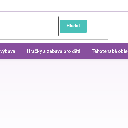
častější dotazy
Hledat
 výbava
Hračky a zábava pro děti
Těhotenské oble