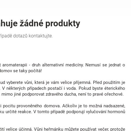
 aromaterapii - druh alternativní medicíny. Nemusí se jednat o
domov se taky počítá!
ud vyberete vůni, která je vám velice příjemná. Před použitím je
. V některých případech postačí i voda. Pokud byste éterického
 má mimo jiné podporovat zdravého ducha, není to pravé ořechové.
si pocitu provoněného domova. Ačkoliv je to možná nadsazené,
zku určité reakce. V tomto případě podporují vylučování hormonů
ití velice účinná. Vůni heřmánku můžete používat večer, protože