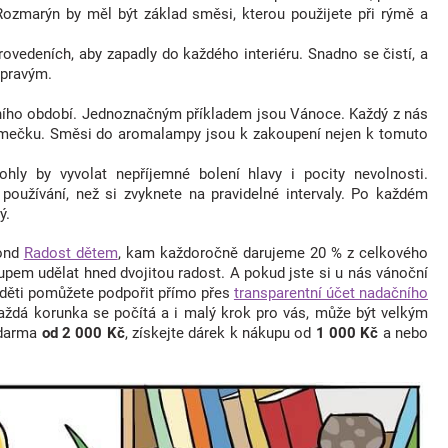
 Rozmarýn by měl být základ směsi, kterou použijete při rýmě a
vedeních, aby zapadly do každého interiéru. Snadno se čistí, a
 pravým.
ího období. Jednoznačným příkladem jsou Vánoce. Každý z nás
stromečku. Směsi do aromalampy jsou k zakoupení nejen k tomuto
ohly by vyvolat nepříjemné bolení hlavy i pocity nevolnosti.
používání, než si zvyknete na pravidelné intervaly. Po každém
ý.
fond
Radost dětem
, kam každoročně darujeme 20 % z celkového
upem udělat hned dvojitou radost. A pokud jste si u nás vánoční
 děti pomůžete podpořit přímo přes
transparentní účet nadačního
Každá korunka se počítá a i malý krok pro vás, může být velkým
zdarma
od 2 000 Kč
, získejte dárek k nákupu od
1 000 Kč
a nebo