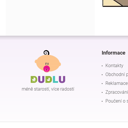
Z
á
p
Informace
a
t
Kontakty
í
Obchodní 
Reklamace 
méně starostí, více radostí
Zpracování
Poučení o 