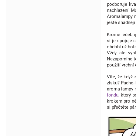
podporuje kva
nachlazení. Mo
Aromalampy na
ještě snadněji
Kromě léčebný
si je spojuje
období už hot
Vždy ale vybí
Nezapomínejte
použití vrchní
Víte, že když
zisku? Padne-
aroma lampy
fondu
, který 
krokem pro n
si přečtěte pá