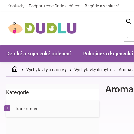
Přejít
Kontakty
Podporujeme Radost dětem
Brigády a spolupráce
Nej
na
obsah
Dětské a kojenecké oblečení
Pokojíček a kojenecká
Domů
Vychytávky a dárečky
Vychytávky do bytu
Aromal
P
Aroma
Kategorie
Přeskočit
o
kategorie
s
t
Hračkářství
r
a
n
n