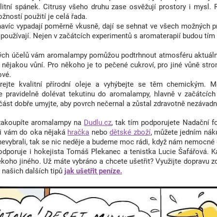
litní spánek. Citrusy všeho druhu zase osvěžují prostory i mysl.
žností použití je celá řada.
víc vypadají poměrně vkusně, dají se sehnat ve všech možných pro
 používají. Nejen v začátcích experimentů s aromaterapií budou tím
ch účelů vám aromalampy pomůžou podtrhnout atmosféru aktuáln
 s nějakou vůní. Pro někoho je to pečené cukroví, pro jiné vůně 
ové.
rejte kvalitní přírodní oleje a vyhýbejte se těm chemickým. M
 pravidelně dolévat tekutinu do aromalampy, hlavně v začátcích 
 část dobře umyjte, aby povrch nečernal a zůstal zdravotně nezávadn
 zakoupíte aromalampy
na
Dudlu.cz
, tak tím podporujete Nadační 
li vám do oka nějaká
hračka
nebo
dětské zboží
, můžete jedním nák
nevybrali, tak se nic neděje a budeme moc rádi, když nám nemocné
podporuje i hokejista Tomáš Plekanec a tenistka Lucie Šafářová. 
ěkoho jiného.
Už máte vybráno a chcete ušetřit? Využijte dopravu 
r našich dalších tipů
jak ušetřit peníze.