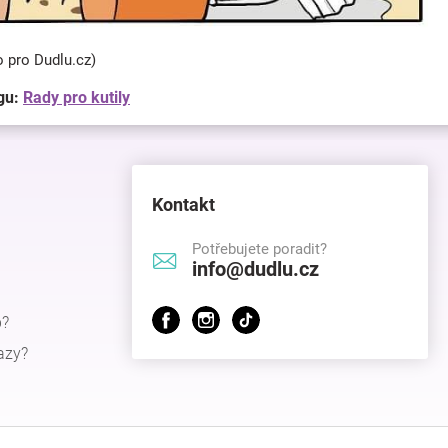
o pro Dudlu.cz)
gu:
Rady pro kutily
Kontakt
Potřebujete poradit?
info@dudlu.cz
p?
azy?