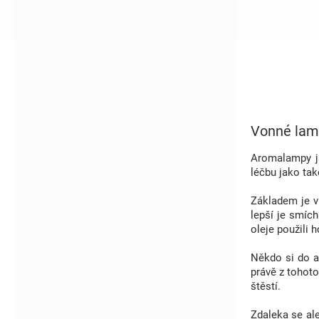
í
p
a
n
e
l
Vonné lam
Aromalampy js
léčbu jako ta
Základem je v 
lepší je smíc
oleje použili 
Někdo si do a
právě z tohoto
štěstí.
Zdaleka se ale