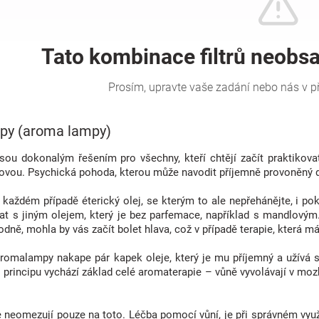
py (aroma lampy)
ou dokonalým řešením pro všechny, kteří chtějí začít praktikovat
kovou. Psychická pohoda, kterou může navodit příjemně provoněný 
každém případě éterický olej, se kterým to ale nepřehánějte, i pok
hat s jiným olejem, který je bez parfemace, například s mandlovým
hodně, mohla by vás začít bolet hlava, což v případě terapie, která
romalampy nakape pár kapek oleje, který je mu příjemný a užívá 
 principu vychází základ celé aromaterapie – vůně vyvolávají v mo
 neomezují pouze na toto. Léčba pomocí vůní, je při správném využ