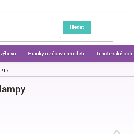
častější dotazy
Hledat
 výbava
Hračky a zábava pro děti
Těhotenské oble
ampy
lampy