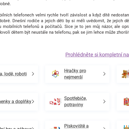
dobně.
lních telefonech velmi rychle tvoří závislost a když dítě nedostan
obré. Dnešní rodiče a jejich děti by si měli uvědomit, že jejich dě
 mobilních telefonů a počítačů. Sice je to jen můj názor, ale opr
volí dětem být neustále na telefonu, pak se jim lehce může zhoršit 
Prohlédněte si kompletní na
Hračky pro
a, lodě, roboti
nejmenší
Spotřebiče,
enky a doplňky
potraviny
Pískoviště a