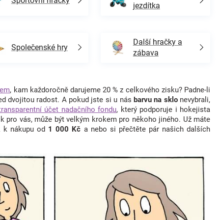
Sportovní hračky
jezdítka
Další hračky a
Společenské hry
zábava
tem
, kam každoročně darujeme 20 % z celkového zisku? Padne-li
d dvojitou radost. A pokud jste si u nás
barvu na sklo
nevybrali,
transparentní účet nadačního fondu
, který podporuje i hokejista
ok pro vás, může být velkým krokem pro někoho jiného. Už máte
ek k nákupu od
1 000 Kč
a nebo si přečtěte pár našich dalších