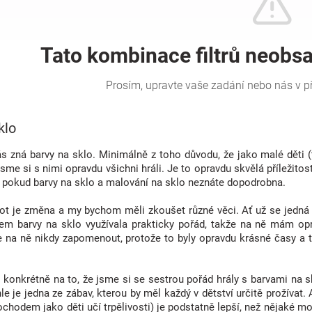
klo
s zná barvy na sklo. Minimálně z toho důvodu, že jako malé děti (t
jsme si s nimi opravdu všichni hráli. Je to opravdu skvělá příležit
ť pokud barvy na sklo a malování na sklo neznáte dopodrobna.
vot je změna a my bychom měli zkoušet různé věci. Ať už se jedná 
em barvy na sklo využívala prakticky pořád, takže na ně mám o
 na ně nikdy zapomenout, protože to byly opravdu krásné časy a tr
onkrétně na to, že jsme si se sestrou pořád hrály s barvami na skl
le je jedna ze zábav, kterou by měl každý v dětství určitě prožívat.
hodem jako děti učí trpělivosti) je podstatně lepší, než nějaké mob