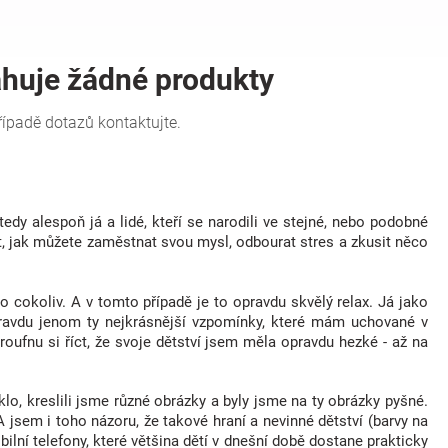
edy alespoň já a lidé, kteří se narodili ve stejné, nebo podobné
ost, jak můžete zaměstnat svou mysl, odbourat stres a zkusit něco
o cokoliv. A v tomto případě je to opravdu skvělý relax.
Já jako
pravdu jenom ty nejkrásnější vzpomínky, které mám uchované v
oufnu si říct, že svoje dětství jsem měla opravdu hezké - až na
o, kreslili jsme různé obrázky a byly jsme na ty obrázky pyšné.
 A jsem i toho názoru, že takové hraní a nevinné dětství (barvy na
ilní telefony, které většina dětí v dnešní době dostane prakticky