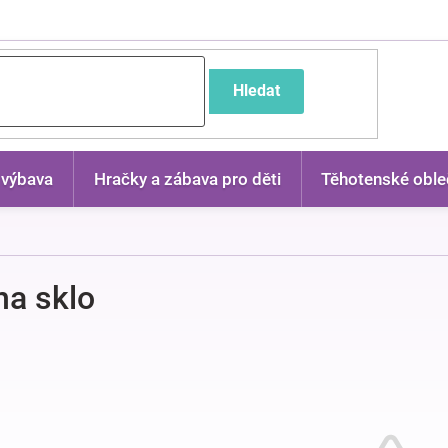
častější dotazy
Hledat
 výbava
Hračky a zábava pro děti
Těhotenské oble
na sklo