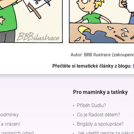
Autor: BBB Ilustrace (zakoupen
Přečtěte si tematické články z blogu:
Pro maminky a tatínky
Příběh Dudlu?
podmínky
Co je Radost dětem?
a vrácení
Brigády a spolupráce?
 osobních údajů
Jak ušetřit peníze za náku