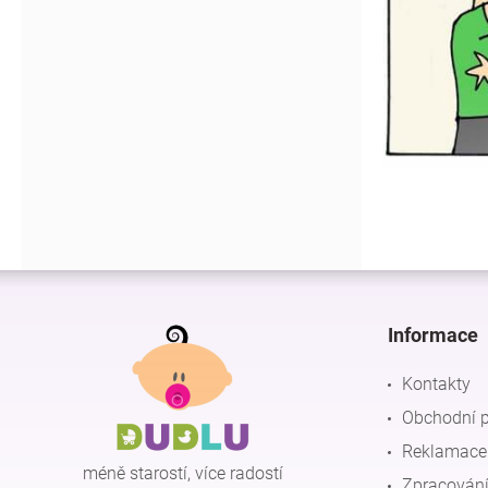
Z
á
p
Informace
a
t
Kontakty
í
Obchodní 
Reklamace 
méně starostí, více radostí
Zpracování