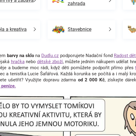
ní hry a zábava
zahrada
la a kreativa
Stavebnice
upem
barvy na sklo
na
Dudlu.cz
podporujete Nadační fond
Radost dě
ějaká
hračka
nebo
dětské zboží
, můžete jedním nákupem udělat hne
děje a budeme moc rádi, když děti pomůžete podpořit přímo přes
c a tenistka Lucie Šafářová. Každá korunka se počítá a i malý kr
ete ušetřit? Využijte dopravu zdarma
od 2 000 Kč
, získejte dár
t peníze.