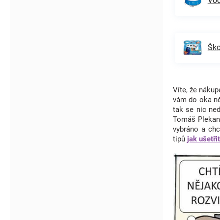
Vod
Ško
Víte, že nák
vám do oka n
tak se nic ne
Tomáš Plekane
vybráno a chc
tipů
jak ušetři