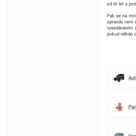
od tří let a po
Pak se na mobi
opravdu není d
vysedáváním u
pokud někdo do
Aut
Pan