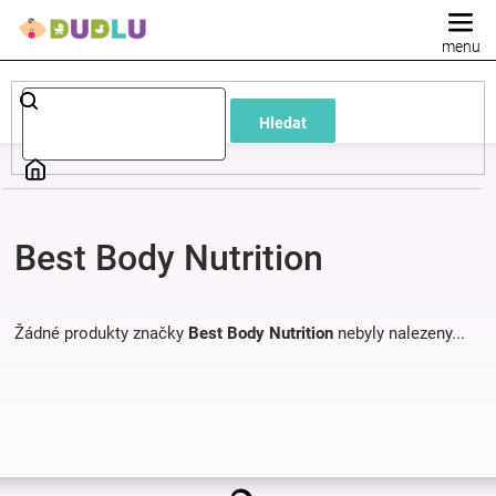
Přejít
na
obsah
Dětské
Hledat
a
kojenecké
Best Body Nutrition
oblečení
Pokojíček
Žádné produkty značky
Best Body Nutrition
nebyly nalezeny...
a
kojenecká
Z
výbava