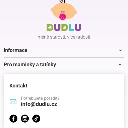
á
p
Hračky
a
t
í
a
méně starostí, více radostí
zábava
Informace
pro
Pro maminky a tatínky
děti
Kontakt
Těhotenské
Potřebujete poradit?
info@dudlu.cz
oblečení
Novinky