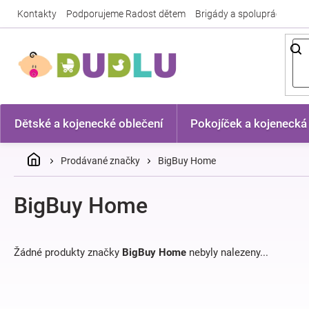
Přejít
Kontakty
Podporujeme Radost dětem
Brigády a spolupráce
Nej
na
obsah
Dětské a kojenecké oblečení
Pokojíček a kojenecká
Domů
Prodávané značky
BigBuy Home
BigBuy Home
Žádné produkty značky
BigBuy Home
nebyly nalezeny...