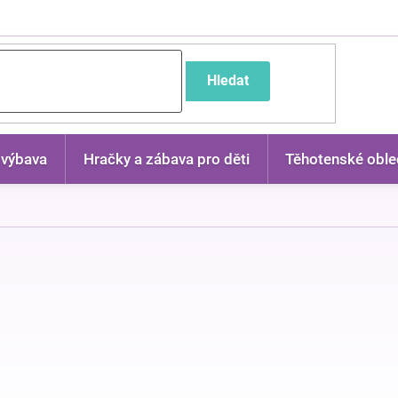
častější dotazy
Hledat
 výbava
Hračky a zábava pro děti
Těhotenské oble