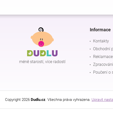
Z
á
p
Informace
a
t
Kontakty
í
Obchodní 
Reklamace 
méně starostí, více radostí
Zpracování
Poučení o 
Copyright 2026
Dudlu.cz
. Všechna práva vyhrazena.
Upravit nast