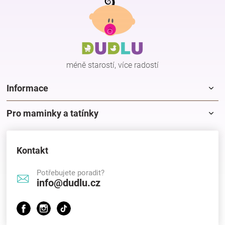
á
p
Hračky
a
t
í
a
méně starostí, více radostí
zábava
Informace
pro
Pro maminky a tatínky
děti
Kontakt
Těhotenské
Potřebujete poradit?
info@dudlu.cz
oblečení
Novinky