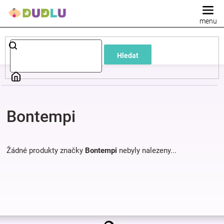
Přejít
na
obsah
Dětské
Hledat
a
kojenecké
Bontempi
oblečení
Pokojíček
Žádné produkty značky
Bontempi
nebyly nalezeny...
a
kojenecká
Z
výbava