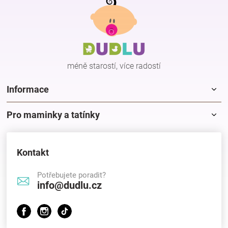
á
p
Hračky
a
t
í
a
méně starostí, více radostí
zábava
Informace
pro
Pro maminky a tatínky
děti
Kontakt
Těhotenské
Potřebujete poradit?
info@dudlu.cz
oblečení
Novinky