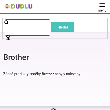
Přejít
na
obsah
Dětské
Hledat
a
kojenecké
Brother
oblečení
Pokojíček
Žádné produkty značky
Brother
nebyly nalezeny...
a
kojenecká
Z
výbava