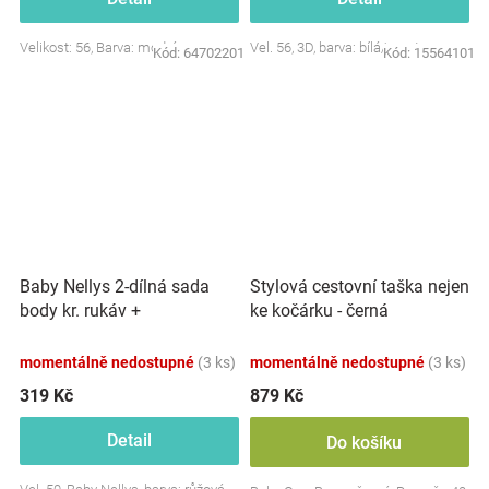
Velikost: 56, Barva: modrá
Vel. 56, 3D, barva: bílá/smetana
Kód:
64702201
Kód:
15564101
Baby Nellys 2-dílná sada
Stylová cestovní taška nejen
body kr. rukáv +
ke kočárku - černá
polodupačky, růžová - Baby
Little Star
momentálně nedostupné
(3 ks)
momentálně nedostupné
(3 ks)
319 Kč
879 Kč
Detail
Do košíku