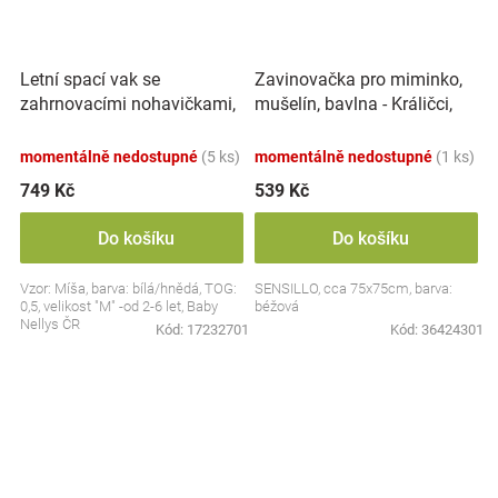
Letní spací vak se
Zavinovačka pro miminko,
zahrnovacími nohavičkami,
mušelín, bavlna - Králičci,
bavlna, Míša - bílý s
béžová
potiskem, M
momentálně nedostupné
(5 ks)
momentálně nedostupné
(1 ks)
749 Kč
539 Kč
Do košíku
Do košíku
Vzor: Míša, barva: bílá/hnědá, TOG:
SENSILLO, cca 75x75cm, barva:
0,5, velikost "M" -od 2-6 let, Baby
béžová
Nellys ČR
Kód:
17232701
Kód:
36424301