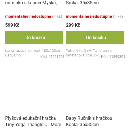
miminko s kapucí Myška,
Srnka, 35x35cm
100x100cm - růžová
momentálně nedostupné
(4 ks)
momentálně nedostupné
(5 ks)
599 Kč
299 Kč
Do košíku
Do košíku
barva: růžová, velikost: 100x100cm,
Tulilo, Věk: 0m+, Tulilo, barva:
Baby Ono
smetanová, cca 35x35cm, CE
Kód:
47021701
Kód:
11399301
Plyšová edukační hračka
Baby Ručník s hračkou
Tiny Yoga Triangle C - More
Koala, 35x35cm