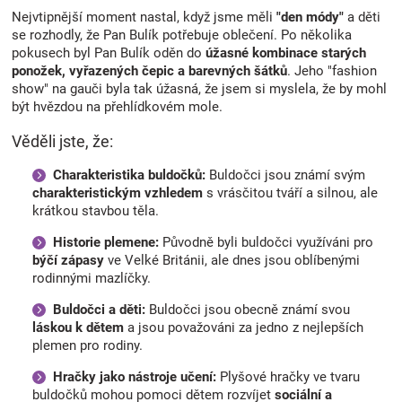
Nejvtipnější moment nastal, když jsme měli
"den módy"
a děti
se rozhodly, že Pan Bulík potřebuje oblečení. Po několika
pokusech byl Pan Bulík oděn do
úžasné kombinace starých
ponožek, vyřazených čepic a barevných šátků
. Jeho "fashion
show" na gauči byla tak úžasná, že jsem si myslela, že by mohl
být hvězdou na přehlídkovém mole.
Věděli jste, že:
Charakteristika buldočků:
Buldočci jsou známí svým
charakteristickým vzhledem
s vrásčitou tváří a silnou, ale
krátkou stavbou těla.
Historie plemene:
Původně byli buldočci využíváni pro
býčí zápasy
ve Velké Británii, ale dnes jsou oblíbenými
rodinnými mazlíčky.
Buldočci a děti:
Buldočci jsou obecně známí svou
láskou k dětem
a jsou považováni za jedno z nejlepších
plemen pro rodiny.
Hračky jako nástroje učení:
Plyšové hračky ve tvaru
buldočků mohou pomoci dětem rozvíjet
sociální a