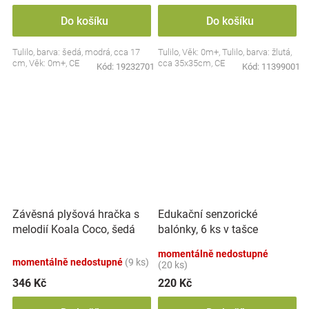
Do košíku
Do košíku
Tulilo, barva: šedá, modrá, cca 17
Tulilo, Věk: 0m+, Tulilo, barva: žlutá,
cm, Věk: 0m+, CE
cca 35x35cm, CE
Kód:
19232701
Kód:
11399001
Závěsná plyšová hračka s
Edukační senzorické
melodií Koala Coco, šedá
balónky, 6 ks v tašce
momentálně nedostupné
momentálně nedostupné
(9 ks)
(20 ks)
346 Kč
220 Kč