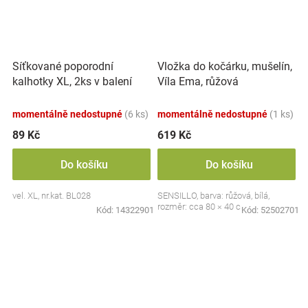
Síťkované poporodní
Vložka do kočárku, mušelín,
kalhotky XL, 2ks v balení
Víla Ema, růžová
momentálně nedostupné
(6 ks)
momentálně nedostupné
(1 ks)
89 Kč
619 Kč
Do košíku
Do košíku
vel. XL, nr.kat. BL028
SENSILLO, barva: růžová, bílá,
rozměr: cca 80 × 40 cm
Kód:
14322901
Kód:
52502701