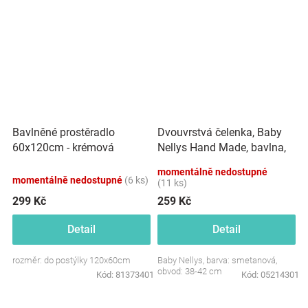
Dvouvrstvá čelenka, Baby
Bavlněné prostěradlo
Nellys Hand Made, bavlna,
60x120cm - krémová
Korunka STAR - smetanová,
momentálně nedostupné
80/98
momentálně nedostupné
(6 ks)
(11 ks)
299 Kč
259 Kč
Detail
Detail
rozměr: do postýlky 120x60cm
Baby Nellys, barva: smetanová,
obvod: 38-42 cm
Kód:
81373401
Kód:
05214301