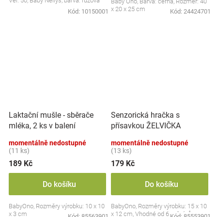
Vel. 50, Baby Nellys, barva: růžová
Baby Ono, Barva: černá, Rozměr: 40
x 20 x 25 cm
Kód:
10150001
Kód:
24424701
Laktační mušle - sběrače
Senzorická hračka s
mléka, 2 ks v balení
přísavkou ŽELVIČKA
momentálně nedostupné
momentálně nedostupné
(11 ks)
(13 ks)
189 Kč
179 Kč
Do košíku
Do košíku
BabyOno, Rozměry výrobku: 10 x 10
BabyOno, Rozměry výrobku: 15 x 10
x 3 cm
x 12 cm, Vhodné od 6 měsíců
Kód:
85563901
Kód:
85553901