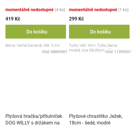
Collection - černá/červená,
BabyOno
momentálně nedostupné
(4 ks)
momentálně nedostupné
(1 ks)
419 Kč
299 Kč
Do košíku
Do košíku
Barva: černá/červená, Věk: 3 m+
Tulilo, Věk: 0m+, Tulilo, barva:
modrá, cca 35x35cm, CE
Kód:
08865901
Kód:
11399201
Plyšová hračka/přítulníček
Plyšové chrastítko Ježek,
DOG WILLY s držákem na
18cm - šedé, modré
dudlík BabyOno, béžový