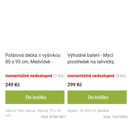
Polárová dečka s vyšívkou
Výhodné balení - Mycí
80 x 95 cm, Medvídek -
prostředek na lahvičky,
růžový
savičky a hračky - 3x 500 ml
momentálně nedostupné
(1 ks)
momentálně nedostupné
(5 ks)
249 Kč
299 Kč
Do košíku
Do košíku
Mamo Tato, barva: růžová, 75 x 90
objem: 3x 500 ml, Bebble
cm.
Kód:
97847801
Kód:
14210901