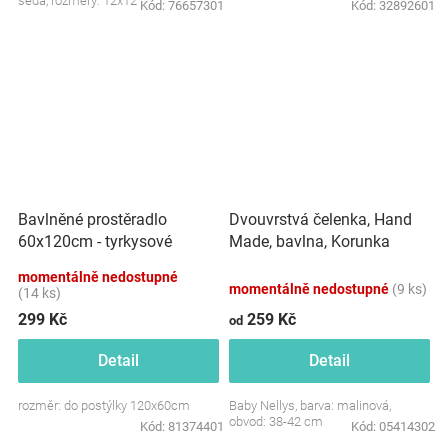
šedá, rozměry: 12x12 cm.
Kód:
76657301
Kód:
32892601
Dvouvrstvá čelenka, Hand
Bavlněné prostěradlo
Made, bavlna, Korunka
60x120cm - tyrkysové
STAR - malinová, 80/98
momentálně nedostupné
momentálně nedostupné
(9 ks)
(14 ks)
299 Kč
259 Kč
od
Detail
Detail
rozměr: do postýlky 120x60cm
Baby Nellys, barva: malinová,
obvod: 38-42 cm
Kód:
81374401
Kód:
05414302