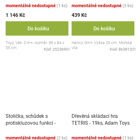
momentálně nedostupné
(1 ks)
momentálně nedostupné
(3 ks)
1 146 Kč
439 Kč
Do košíku
Do košíku
Toyz, Věk: 0 m+, rozměr: 89 x 84 x
Hencz, 0m+, Výška 29 cm. Mořská
55 cm
víla
Kód:
25236901
Kód:
86381201
Stolička, schůdek s
Dřevěná skládací hra
protiskluzovou funkcí -
TETRIS - 19ks, Adam Toys
Hippo - bílá
momentálně nedostupné
(2 ks)
momentálně nedostupné
(1 ks)