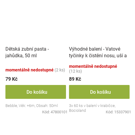
Výhodné balení - Vatové
Dětská zubní pasta -
tyčinky k čistění nosu, uší a
jahůdka, 50 ml
pupíku, 3x 60 ks
momentálně nedostupné
momentálně nedostupné
(2 ks)
(12 ks)
79 Kč
89 Kč
Do košíku
Do košíku
Bebble, Věk: +6m, Obsah: 50ml
3x 60 ks v balení v krabičce,
Bocioland
Kód:
47800101
Kód:
15337901