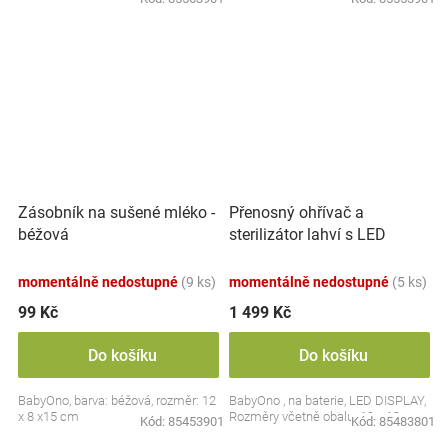
Přenosný ohřívač a
Zásobník na sušené mléko -
sterilizátor lahví s LED
béžová
displejem, bílý
momentálně nedostupné
(9 ks)
momentálně nedostupné
(5 ks)
99 Kč
1 499 Kč
Do košíku
Do košíku
BabyOno, barva: béžová, rozměr: 12
BabyOno , na baterie, LED DISPLAY,
x 8 x15 cm
Rozměry včetně obalu: 19 x 13 cm.
Kód:
85453901
Kód:
85483801