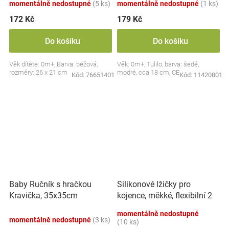
momentálně nedostupné
(5 ks)
momentálně nedostupné
(1 ks)
172 Kč
179 Kč
Do košíku
Do košíku
Věk dítěte: 0m+, Barva: béžová,
Věk: 0m+, Tulilo, barva: šedé,
rozměry: 26 x 21 cm
modré, cca 18 cm, CE
Kód:
76651401
Kód:
11420801
Silikonové lžičky pro
Baby Ručník s hračkou
kojence, měkké, flexibilní 2
Kravička, 35x35cm
ks, růžová/lila
momentálně nedostupné
momentálně nedostupné
(3 ks)
(10 ks)