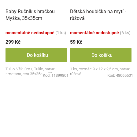
Baby Ručník s hračkou
Dětská houbička na mytí -
Myška, 35x35cm
růžová
momentálně nedostupné
(1 ks)
momentálně nedostupné
(6 ks)
299 Kč
59 Kč
Do košíku
Do košíku
Tulilo, Věk: 0m+, Tulilo, barva:
1 ks, rozměr: 9 x 12 x 2,5 cm, barva:
smetana, cca 35x35cm, CE
růžová
Kód:
11399801
Kód:
48065501