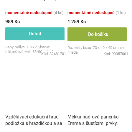
S, 68/86
momentálně nedostupné
(4 ks)
momentálně nedostupné
(1 ks)
989 Kč
1 259 Kč
Detail
Do košíku
Baby Nellys, TOG 2,5,barva:
Rozměry boxu: 70 x 40 x 40 cm, sv.
bílá,béžová, vel.: 68/86 zateplený
hnědá
Kód:
82481701
Kód:
99357001
Vzdělávací edukační hrací
Měkká hadrová panenka
podložka s hrazdičkou a se
Emma s šustícími prvky,
zvuky, Safari
modrá