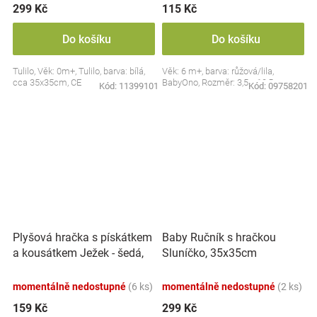
299 Kč
115 Kč
Do košíku
Do košíku
Tulilo, Věk: 0m+, Tulilo, barva: bílá,
Věk: 6 m+, barva: růžová/lila,
cca 35x35cm, CE
BabyOno, Rozměr: 3,5 x 10,5 cm
Kód:
11399101
Kód:
09758201
Plyšová hračka s pískátkem
Baby Ručník s hračkou
a kousátkem Ježek - šedá,
Sluníčko, 35x35cm
modrá
momentálně nedostupné
(6 ks)
momentálně nedostupné
(2 ks)
159 Kč
299 Kč