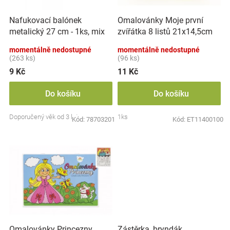
r
t
Značky
o
ů
Nafukovací balónek
Omalovánky Moje první
d
metalický 27 cm - 1ks, mix
zvířátka 8 listů 21x14,5cm
u
Blog
barev
MPZ
k
momentálně nedostupné
momentálně nedostupné
t
(263 ks)
(96 ks)
Hračkářství
ů
9 Kč
11 Kč
Přihlášení
Do košíku
Do košíku
Doporučený věk od 3 let
1ks
Kód:
78703201
Kód:
ET11400100
Zástěrka, bryndák
Omalovánky Princezny