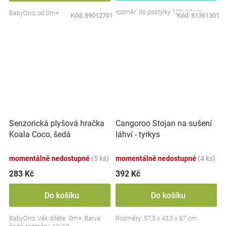
rozměr: do postýlky 120x60cm
BabyOno, od 0m+
Kód:
89012701
Kód:
81361301
Senzorická plyšová hračka
Cangoroo Stojan na sušení
Koala Coco, šedá
láhví - tyrkys
momentálně nedostupné
(5 ks)
momentálně nedostupné
(4 ks)
283 Kč
392 Kč
Do košíku
Do košíku
BabyOno, Věk dítěte: 0m+, Barva:
Rozměry: 57,3 x 43,5 x 67 cm