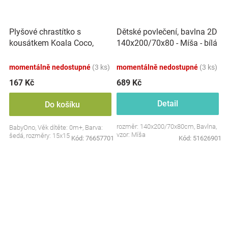
Plyšové chrastítko s
Dětské povlečení, bavlna 2D
kousátkem Koala Coco,
140x200/70x80 - Míša - bílá
šedá
s potiskem
momentálně nedostupné
(3 ks)
momentálně nedostupné
(3 ks)
167 Kč
689 Kč
Detail
Do košíku
rozměr: 140x200/70x80cm, Bavlna,
BabyOno, Věk dítěte: 0m+, Barva:
vzor: Míša
šedá, rozměry: 15x15 cm.
Kód:
76657701
Kód:
51626901