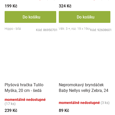
199 Kč
324 Kč
Do košíku
Do košíku
Hippo - bílá
Věk: 3 +, roz. 19 x 19cm
Kód:
86950701
Kód:
92608601
Nepromokavý bryndáček
Plyšová hračka Tulilo
Baby Nellys velký Zebra, 24
Myška, 20 cm - šedá
x 23 cm - růžová
momentálně nedostupné
momentálně nedostupné
(3 ks)
(17 ks)
239 Kč
89 Kč