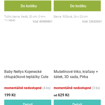
Do košíku
Do košíku
Tulilo, barva: šedá, 20 cm, 0 m+,
Barva: Růžová, 24 x 23 cm
11/4840
Kód:
85989801
Kód:
23652601
Baby Nellys Kojenecké
Mušelínové triko, kraťasy +
chlupáčkové tepláčky Cute
šátek, 3D sada, Pírka
Bunny - modré
Z&amp;Z, bílá/smetana
momentálně nedostupné
(4 ks)
momentálně nedostupné
(3 ks)
199 Kč
629 Kč
od
Detail
Detail