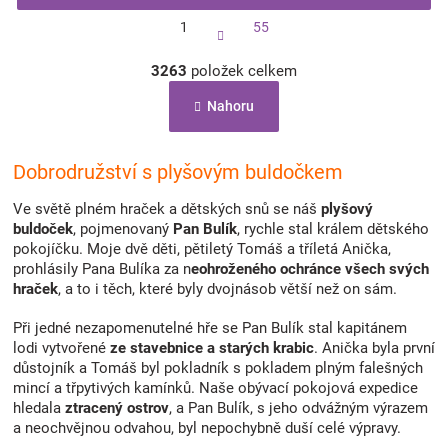
S
1
55
t
r
O
á
3263
položek celkem
v
n
l
k
Nahoru
á
o
d
v
a
á
c
Dobrodružství s plyšovým buldočkem
n
í
í
p
Ve světě plném hraček a dětských snů se náš
plyšový
r
buldoček
, pojmenovaný
Pan Bulík
, rychle stal králem dětského
v
pokojíčku. Moje dvě děti, pětiletý Tomáš a tříletá Anička,
k
prohlásily Pana Bulíka za n
eohroženého ochránce všech svých
y
hraček
, a to i těch, které byly dvojnásob větší než on sám.
v
ý
Při jedné nezapomenutelné hře se Pan Bulík stal kapitánem
p
lodi vytvořené
ze stavebnice a starých krabic
. Anička byla první
i
důstojník a Tomáš byl pokladník s pokladem plným falešných
s
mincí a třpytivých kamínků. Naše obývací pokojová expedice
u
hledala
ztracený ostrov
, a Pan Bulík, s jeho odvážným výrazem
a neochvějnou odvahou, byl nepochybně duší celé výpravy.