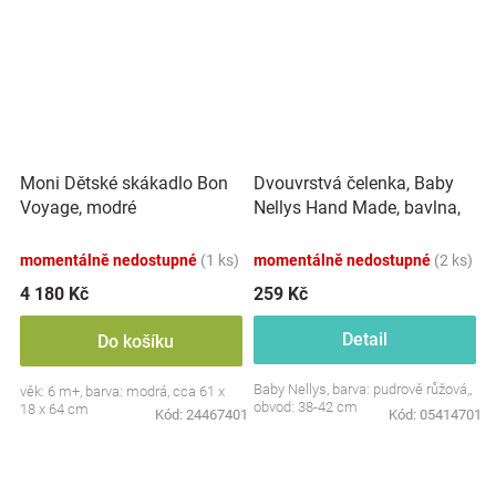
Dvouvrstvá čelenka, Baby
Moni Dětské skákadlo Bon
Nellys Hand Made, bavlna,
Voyage, modré
Korunka STAR - pudrově
růžová, 80/98
momentálně nedostupné
(1 ks)
momentálně nedostupné
(2 ks)
4 180 Kč
259 Kč
Detail
Do košíku
Baby Nellys, barva: pudrově růžová,,
věk: 6 m+, barva: modrá, cca 61 x
obvod: 38-42 cm
18 x 64 cm
Kód:
24467401
Kód:
05414701