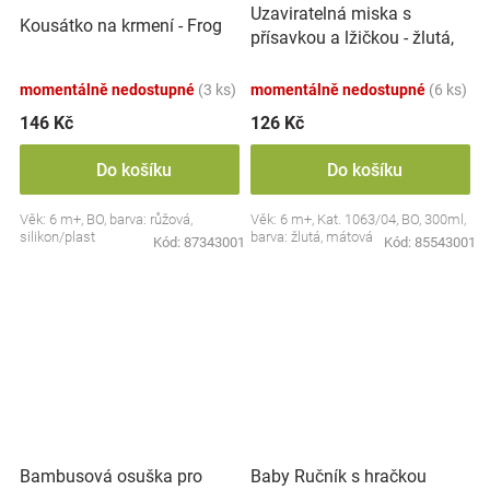
Uzaviratelná miska s
Kousátko na krmení - Frog
přísavkou a lžičkou - žlutá,
mátová
momentálně nedostupné
(3 ks)
momentálně nedostupné
(6 ks)
146 Kč
126 Kč
Do košíku
Do košíku
Věk: 6 m+, BO, barva: růžová,
Věk: 6 m+, Kat. 1063/04, BO, 300ml,
silikon/plast
barva: žlutá, mátová
Kód:
87343001
Kód:
85543001
Bambusová osuška pro
Baby Ručník s hračkou