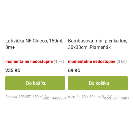
Lahvička NF Chicco, 150ml,
Bambusová mini plenka lux,
0m+
30x30cm, Plameňák
momentálně nedostupné
(1 ks)
momentálně nedostupné
(3 ks)
235 Kč
69 Kč
Do košíku
Do košíku
Chicco, 153657, 150ml, 0m+
rozměr: 30 x 30 cm, Bocioland
Kód:
14429301
Kód:
87115801