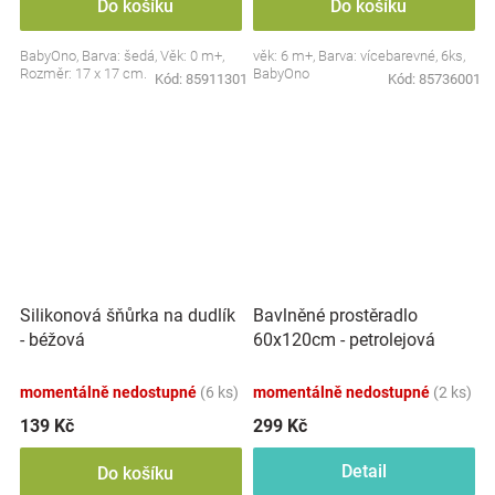
Do košíku
Do košíku
BabyOno, Barva: šedá, Věk: 0 m+,
věk: 6 m+, Barva: vícebarevné, 6ks,
Rozměr: 17 x 17 cm.
BabyOno
Kód:
85911301
Kód:
85736001
Silikonová šňůrka na dudlík
Bavlněné prostěradlo
- béžová
60x120cm - petrolejová
momentálně nedostupné
(6 ks)
momentálně nedostupné
(2 ks)
139 Kč
299 Kč
Detail
Do košíku