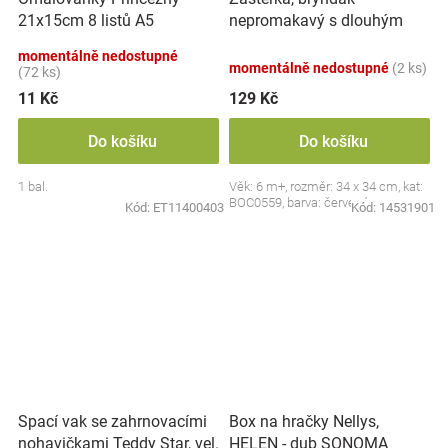
nepromakavý s dlouhým
21x15cm 8 listů A5
rukávem, Jahůdka, červený
momentálně nedostupné
momentálně nedostupné
(2 ks)
(72 ks)
11 Kč
129 Kč
Do košíku
Do košíku
1 bal.
Věk: 6 m+, rozměr: 34 x 34 cm, kat:
BOC0559, barva: červená
Kód:
ET11400403
Kód:
14531901
Spací vak se zahrnovacími
Box na hračky Nellys,
nohavičkami Teddy Star, vel.
HELEN - dub SONOMA