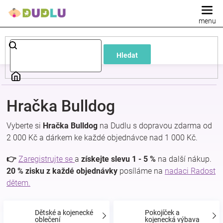
Přejít
na
obsah
Dětské
Hledat
a
kojenecké
Hračka Bulldog
oblečení
Vyberte si
Hračka Bulldog
na Dudlu s dopravou zdarma od
2 000 Kč a dárkem ke každé objednávce nad 1 000 Kč.
Pokojíček
👉
Zaregistrujte se
a
získejte slevu 1 - 5 %
na další nákup.
a
20 % zisku z každé objednávky
posíláme na
nadaci Radost
dětem.
kojenecká
Dětské a kojenecké
Pokojíček a
oblečení
kojenecká výbava
výbava