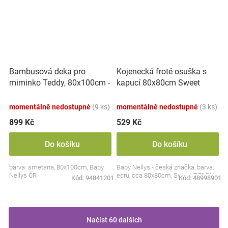
Bambusová deka pro
Kojenecká froté osuška s
miminko Teddy, 80x100cm -
kapucí 80x80cm Sweet
ecru. smetanová
dreams by TEDDY - ecru
momentálně nedostupné
(9 ks)
momentálně nedostupné
(3 ks)
899 Kč
529 Kč
Do košíku
Do košíku
barva: smetana, 80x100cm, Baby
Baby Nellys - česká značka, barva:
Nellys ČR
ecru, cca 80x80cm, Sweet TEDDY
Kód:
94841201
Kód:
48998901
Načíst 60 dalších