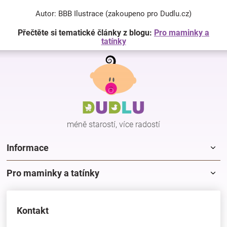
Autor: BBB Ilustrace (zakoupeno pro Dudlu.cz)
Přečtěte si tematické články z blogu:
Pro maminky a
tatínky
Z
á
p
a
t
í
méně starostí, více radostí
Informace
Pro maminky a tatínky
Kontakt