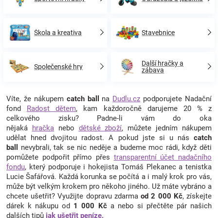
Škola a kreativa
Stavebnice
Další hračky a
Společenské hry
zábava
Víte, že nákupem
catch ball
na
Dudlu.cz
podporujete Nadační
fond
Radost dětem
, kam každoročně darujeme 20 % z
celkového zisku? Padne-li vám do oka
nějaká
hračka
nebo
dětské zboží
, můžete jedním nákupem
udělat hned dvojitou radost. A pokud jste si u nás
catch
ball
nevybrali, tak se nic neděje a budeme moc rádi, když děti
pomůžete podpořit přímo přes
transparentní účet nadačního
fondu
, který podporuje i hokejista Tomáš Plekanec a tenistka
Lucie Šafářová. Každá korunka se počítá a i malý krok pro vás,
může být velkým krokem pro někoho jiného. Už máte vybráno a
chcete ušetřit? Využijte dopravu zdarma
od 2 000 Kč
, získejte
dárek k nákupu od
1 000 Kč
a nebo si přečtěte pár našich
dalších tipů
jak ušetřit peníze.