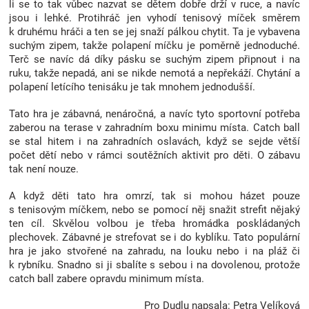
li se to tak vůbec nazvat se dětem dobře drží v ruce, a navíc
Značky
jsou i lehké. Protihráč jen vyhodí tenisový míček směrem
k druhému hráči a ten se jej snaží pálkou chytit. Ta je vybavena
suchým zipem, takže polapení míčku je poměrně jednoduché.
Blog
Terč se navíc dá díky pásku se suchým zipem připnout i na
ruku, takže nepadá, ani se nikde nemotá a nepřekáží. Chytání a
polapení letícího tenisáku je tak mnohem jednodušší.
Hračkářství
Tato hra je zábavná, nenáročná, a navíc tyto sportovní potřeba
Přihlášení
zaberou na terase v zahradním boxu minimu místa. Catch ball
se stal hitem i na zahradních oslavách, když se sejde větší
počet dětí nebo v rámci soutěžních aktivit pro děti. O zábavu
tak není nouze.
A když děti tato hra omrzí, tak si mohou házet pouze
s tenisovým míčkem, nebo se pomocí něj snažit strefit nějaký
ten cíl. Skvělou volbou je třeba hromádka poskládaných
plechovek. Zábavné je strefovat se i do kyblíku. Tato populární
hra je jako stvořené na zahradu, na louku nebo i na pláž či
k rybníku. Snadno si ji sbalíte s sebou i na dovolenou, protože
catch ball zabere opravdu minimum místa.
Pro Dudlu napsala: Petra Velíková