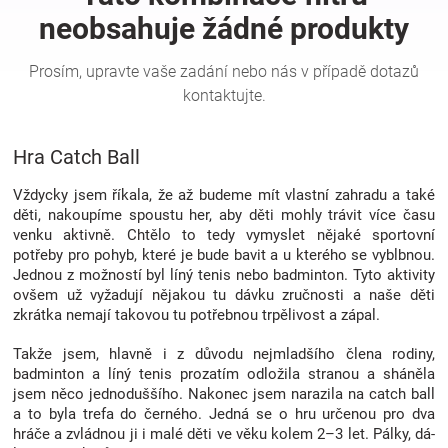
Hračky
a
Hra Catch Ball
zábava
Vždycky jsem říkala, že až budeme mít vlastní zahradu a také
pro
děti, nakoupíme spoustu her, aby děti mohly trávit více času
venku aktivně. Chtělo to tedy vymyslet nějaké sportovní
potřeby pro pohyb, které je bude bavit a u kterého se vyblbnou.
děti
Jednou z možností byl líný tenis nebo badminton. Tyto aktivity
ovšem už vyžadují nějakou tu dávku zručnosti a naše děti
Těhotenské
zkrátka nemají takovou tu potřebnou trpělivost a zápal.
Takže jsem, hlavně i z důvodu nejmladšího člena rodiny,
oblečení
badminton a líný tenis prozatím odložila stranou a sháněla
jsem něco jednoduššího. Nakonec jsem narazila na catch ball
a to byla trefa do černého. Jedná se o hru určenou pro dva
Novinky
hráče a zvládnou ji i malé děti ve věku kolem 2–3 let. Pálky, dá-