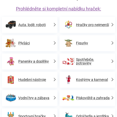
Prohlédněte si kompletní nabídku hraček:
Auta, lodě, roboti
Hračky pro nejmenší
Plyšáci
Figurky
Spotřebiče,
Panenky a doplňky
potraviny
Hudební nástroje
Kostýmy a karneval
Vodní hry a zábava
Pískoviště a zahrada
Sportovní hračky
Odrážedla a jezdítka