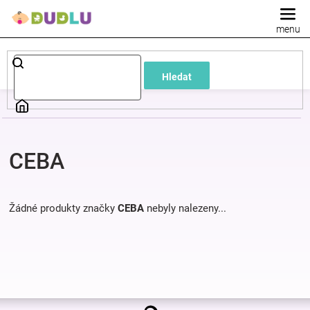
Přejít
na
obsah
Dětské
Hledat
a
kojenecké
CEBA
oblečení
Pokojíček
Žádné produkty značky
CEBA
nebyly nalezeny...
a
kojenecká
Z
výbava