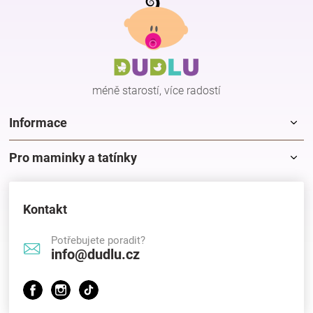
á
p
Hračky
a
t
í
a
méně starostí, více radostí
zábava
Informace
pro
Pro maminky a tatínky
děti
Kontakt
Těhotenské
Potřebujete poradit?
info@dudlu.cz
oblečení
Novinky