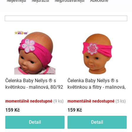
Nejlevnější
Nejdražší
Nejprodávanější
Abecedně
z
e
Hračky
n
í
a
V
p
ý
r
p
o
zábava
i
d
s
u
pro
p
k
r
t
děti
o
ů
Čelenka Baby Nellys ® s
Čelenka Baby Nellys ® s
d
květinkou a flitry - malinová,
květinkou - malinová, 80/92
u
Těhotenské
80/92
k
momentálně nedostupné
(9 ks)
momentálně nedostupné
(5 ks)
t
oblečení
ů
159 Kč
159 Kč
Detail
Detail
Novinky