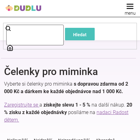
Přejít
na
obsah
Dětské
Hledat
a
kojenecké
Čelenky pro miminka
oblečení
Vyberte si čelenky pro miminka
s dopravou zdarma od 2
Pokojíček
000 Kč a dárkem ke každé objednávce nad 1 000 Kč.
Zaregistrujte se
a
získejte slevu 1 - 5 %
na další nákup.
20
a
% zisku z každé objednávky
posíláme na
nadaci Radost
dětem.
kojenecká
Ř
a
výbava