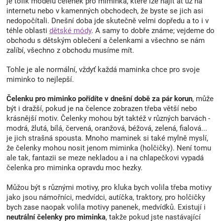
s
je tolik modelů čelenek pro miminka, které lze najít ať už na
u
internetu nebo v kamenných obchodech, že byste se jich asi
nedopočítali. Dnešní doba jde skutečně velmi dopředu a to i v
téhle oblasti
dětské módy
. A samy to dobře známe; vejdeme do
obchodu s dětským oblečení a čelenkami a všechno se nám
zalíbí, všechno z obchodu musíme mít.
Tohle je ale normální, vždyť každá maminka chce pro svoje
miminko to nejlepší.
Čelenku pro miminko pořídíte v dnešní době za pár korun
, může
být i dražší, pokud je na čelence zobrazen třeba větší nebo
krásnější motiv. Čelenky mohou být taktéž v různých barvách -
modrá, žlutá, bílá, červená, oranžová, béžová, zelená, fialová...
je jich strašná spousta. Mnoho maminek si také mylně myslí,
že čelenky mohou nosit jenom miminka (holčičky). Není tomu
ale tak, fantazii se meze nekladou a i na chlapečkovi vypadá
čelenka pro miminka opravdu moc hezky.
Můžou být s různými motivy, pro kluka bych volila třeba motivy
jako jsou námořníci, medvídci, autíčka, traktory, pro holčičky
bych zase naopak volila motivy panenek, medvídků. Existují i
neutrální čelenky pro miminka
, takže pokud jste nastávající