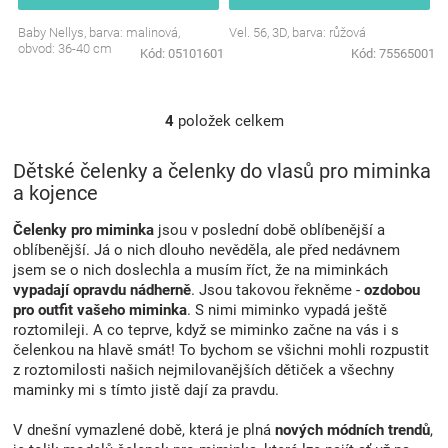
Baby Nellys, barva: malinová,
Vel. 56, 3D, barva: růžová
obvod: 36-40 cm
Kód:
05101601
Kód:
75565001
4
položek celkem
O
v
l
Dětské čelenky a čelenky do vlasů pro miminka
á
a kojence
d
a
Čelenky pro miminka
jsou v poslední době oblíbenější a
c
oblíbenější. Já o nich dlouho nevěděla, ale před nedávnem
í
jsem se o nich doslechla a musím říct, že na miminkách
p
vypadají opravdu nádherně
. Jsou takovou řekněme -
ozdobou
r
pro outfit vašeho miminka
. S nimi miminko vypadá ještě
v
roztomileji. A co teprve, když se miminko začne na vás i s
k
čelenkou na hlavě smát! To bychom se všichni mohli rozpustit
y
z roztomilosti našich nejmilovanějších dětiček a všechny
v
maminky mi s tímto jistě dají za pravdu.
ý
p
V dnešní vymazlené době, která je plná
nových módních trendů
,
i