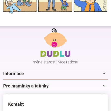
Z
á
p
a
t
í
méně starostí, více radostí
Informace
Pro maminky a tatínky
Kontakt