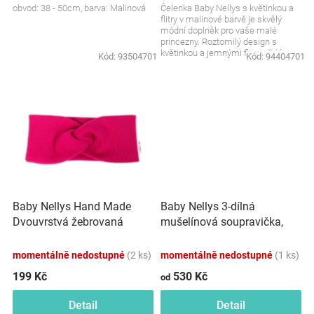
obvod: 38 - 50cm, barva: Malinová
Čelenka Baby Nellys s květinkou a
Značky
flitry v malinové barvě je skvělý
módní doplněk pro vaše malé
princezny. Roztomilý design s
Blog
květinkou a jemnými flitry přidá
Kód:
93504701
Kód:
94404701
outfitu kouzlo, a...
Hračkářství
Přihlášení
Baby Nellys Hand Made
Baby Nellys 3-dílná
Dvouvrstvá žebrovaná
mušelínová soupravička,
čelenka, malinová
tunika/halenka, kraťasky,
čelenka, růžová
momentálně nedostupné
(2 ks)
momentálně nedostupné
(1 ks)
199 Kč
530 Kč
od
Detail
Detail