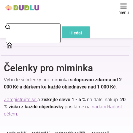
Přejít
na
obsah
Dětské
Hledat
a
kojenecké
Čelenky pro miminka
oblečení
Vyberte si čelenky pro miminka
s dopravou zdarma od 2
Pokojíček
000 Kč a dárkem ke každé objednávce nad 1 000 Kč.
Zaregistrujte se
a
získejte slevu 1 - 5 %
na další nákup.
20
a
% zisku z každé objednávky
posíláme na
nadaci Radost
dětem.
kojenecká
Ř
a
výbava