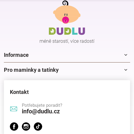
Z
á
p
a
t
í
méně starostí, více radostí
Informace
Pro maminky a tatínky
Kontakt
Potřebujete poradit?
info@dudlu.cz