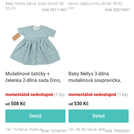
Baby Nellys, barva: žlutá, obvod: 50-
barva: cappuccino, obvod: 50-52
Značky
52 cm
cm
Kód:
05111401
Kód:
52513601
Blog
Hračkářství
Přihlášení
Mušelínové šatičky +
Baby Nellys 3-dílná
čelenka 2-dílná sada Dino,
mušelínová soupravička,
Baby Nellys, mátové
tunika/halenka, kraťasky,
čelenka, béžová
momentálně nedostupné
(1 ks)
momentálně nedostupné
(1 ks)
508 Kč
530 Kč
od
od
Detail
Detail
Vel. 74, barva: mátová
Vel. 56, 3D, barva: béžová
Kód:
12160101
Kód:
75565201