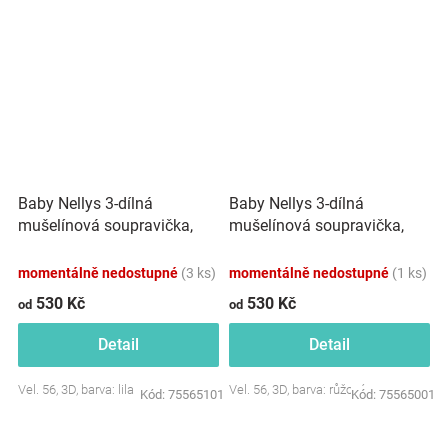
Baby Nellys 3-dílná
Baby Nellys 3-dílná
mušelínová soupravička,
mušelínová soupravička,
tunika/halenka, kraťasky,
tunika/halenka, kraťasky,
čelenka, lila
čelenka, růžová
momentálně nedostupné
(3 ks)
momentálně nedostupné
(1 ks)
530 Kč
530 Kč
od
od
Detail
Detail
Vel. 56, 3D, barva: lila
Vel. 56, 3D, barva: růžová
Kód:
75565101
Kód:
75565001