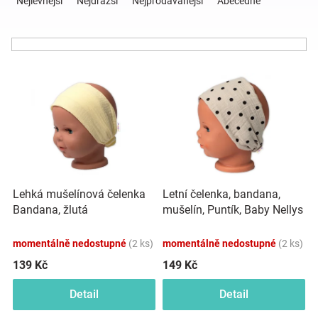
Nejlevnější
Nejdražší
Nejprodávanější
Abecedně
z
e
Hračky
n
í
a
V
p
ý
r
p
o
zábava
i
d
s
u
pro
p
k
r
t
děti
o
ů
Letní čelenka, bandana,
Lehká mušelínová čelenka
d
mušelín, Puntík, Baby Nellys
Bandana, žlutá
u
Těhotenské
- cappuccino
k
momentálně nedostupné
(2 ks)
momentálně nedostupné
(2 ks)
t
oblečení
ů
139 Kč
149 Kč
Detail
Detail
Novinky