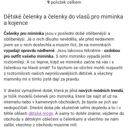
9
položek celkem
O
v
l
Dětské čelenky a čelenky do vlasů pro miminka
á
a kojence
d
a
Čelenky pro miminka
jsou v poslední době oblíbenější a
c
oblíbenější. Já o nich dlouho nevěděla, ale před nedávnem
í
jsem se o nich doslechla a musím říct, že na miminkách
p
vypadají opravdu nádherně
. Jsou takovou řekněme -
ozdobou
r
pro outfit vašeho miminka
. S nimi miminko vypadá ještě
v
roztomileji. A co teprve, když se miminko začne na vás i s
k
čelenkou na hlavě smát! To bychom se všichni mohli rozpustit
y
z roztomilosti našich nejmilovanějších dětiček a všechny
v
maminky mi s tímto jistě dají za pravdu.
ý
p
V dnešní vymazlené době, která je plná
nových módních trendů
,
i
s
je tolik modelů čelenek pro miminka, které lze najít ať už na
u
internetu nebo v kamenných obchodech, že byste se jich asi
nedopočítali. Dnešní doba jde skutečně velmi dopředu a to i v
téhle oblasti
dětské módy
. A samy to dobře známe; vejdeme do
obchodu s dětským oblečení a čelenkami a všechno se nám
zalíbí, všechno z obchodu musíme mít.