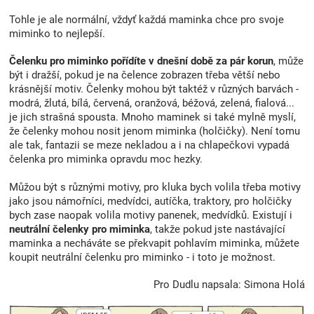
Tohle je ale normální, vždyť každá maminka chce pro svoje
miminko to nejlepší.
Čelenku pro miminko pořídíte v dnešní době za pár korun
, může
být i dražší, pokud je na čelence zobrazen třeba větší nebo
krásnější motiv. Čelenky mohou být taktéž v různých barvách -
modrá, žlutá, bílá, červená, oranžová, béžová, zelená, fialová...
je jich strašná spousta. Mnoho maminek si také mylně myslí,
že čelenky mohou nosit jenom miminka (holčičky). Není tomu
ale tak, fantazii se meze nekladou a i na chlapečkovi vypadá
čelenka pro miminka opravdu moc hezky.
Můžou být s různými motivy, pro kluka bych volila třeba motivy
jako jsou námořníci, medvídci, autíčka, traktory, pro holčičky
bych zase naopak volila motivy panenek, medvídků. Existují i
neutrální čelenky pro miminka
, takže pokud jste nastávající
maminka a necháváte se překvapit pohlavím miminka, můžete
koupit neutrální čelenku pro miminko - i toto je možnost.
Pro Dudlu napsala: Simona Holá