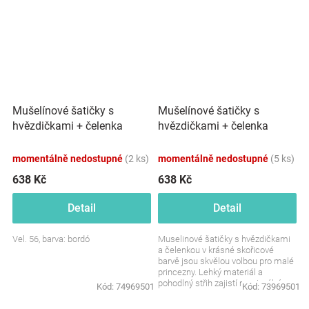
Mušelínové šatičky s
Mušelínové šatičky s
hvězdičkami + čelenka
hvězdičkami + čelenka
Z&amp;Z, bordó
Z&amp;Z, skořicová
momentálně nedostupné
(2 ks)
momentálně nedostupné
(5 ks)
638 Kč
638 Kč
Detail
Detail
Vel. 56, barva: bordó
Muselinové šatičky s hvězdičkami
a čelenkou v krásné skořicové
barvě jsou skvělou volbou pro malé
princezny. Lehký materiál a
pohodlný střih zajistí maximální
Kód:
74969501
Kód:
73969501
komfort a volnost...