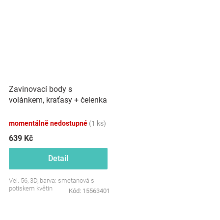
Zavinovací body s
volánkem, kraťasy + čelenka
mušelín, 3D, Z&amp;Z
Květinky, smetanové
momentálně nedostupné
(1 ks)
639 Kč
Detail
Vel. 56, 3D, barva: smetanová s
potiskem květin
Kód:
15563401