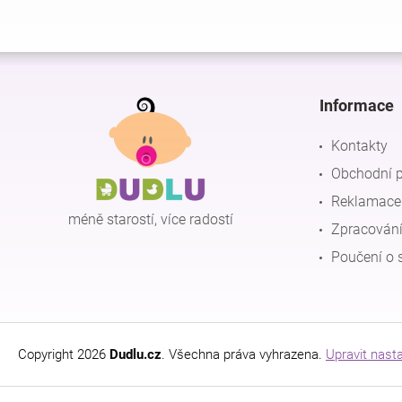
Z
á
p
Informace
a
t
Kontakty
í
Obchodní 
Reklamace 
méně starostí, více radostí
Zpracování
Poučení o 
Copyright 2026
Dudlu.cz
. Všechna práva vyhrazena.
Upravit nast