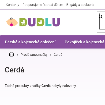
Přejít
Kontakty
Podporujeme Radost dětem
Brigády a spolupráce
Nej
na
obsah
Dětské a kojenecké oblečení
Pokojíček a kojenecká
Domů
Prodávané značky
Cerdá
Cerdá
Žádné produkty značky
Cerdá
nebyly nalezeny...