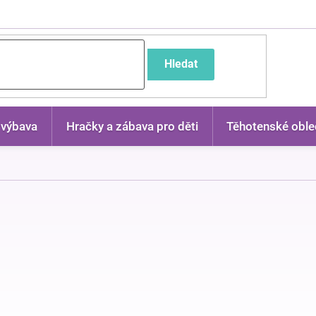
častější dotazy
Hledat
 výbava
Hračky a zábava pro děti
Těhotenské oble