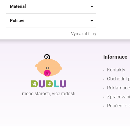
Materiál
Pohlaví
Vymazat filtry
Z
á
p
Informace
a
t
Kontakty
í
Obchodní 
Reklamace 
méně starostí, více radostí
Zpracování
Poučení o 