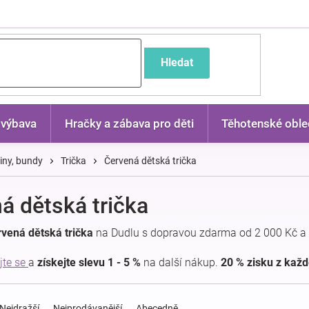
častější dotazy
Hledat
 výbava
Hračky a zábava pro děti
Těhotenské oble
kiny, bundy
Trička
Červená dětská trička
á dětská trička
vená dětská trička
na Dudlu s dopravou zdarma od 2 000 Kč a 
jte se
a
získejte slevu 1 - 5 %
na další nákup.
20 % zisku z kaž
Nejdražší
Nejprodávanější
Abecedně