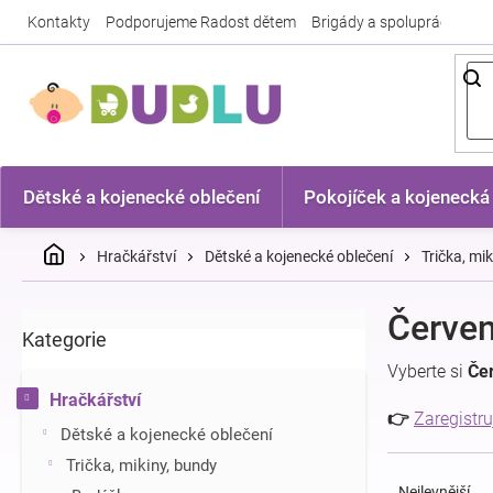
Přejít
Kontakty
Podporujeme Radost dětem
Brigády a spolupráce
Nej
na
obsah
Dětské a kojenecké oblečení
Pokojíček a kojenecká
Domů
Hračkářství
Dětské a kojenecké oblečení
Trička, mi
P
Červen
Kategorie
Přeskočit
o
kategorie
s
Vyberte si
Čer
t
Hračkářství
r
👉
Zaregistru
Dětské a kojenecké oblečení
a
Ř
n
Trička, mikiny, bundy
a
n
Nejlevnější