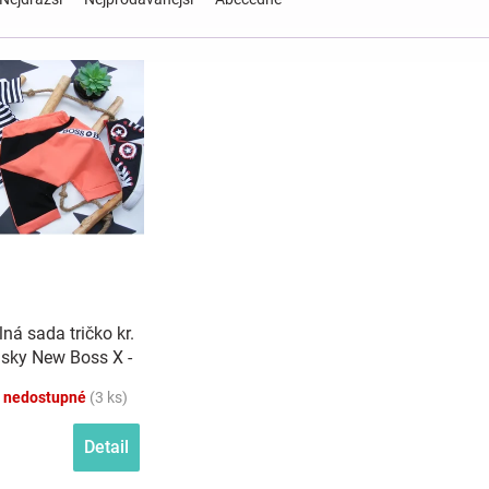
lná sada tričko kr.
ásky New Boss X -
hlová
 nedostupné
(3 ks)
Detail