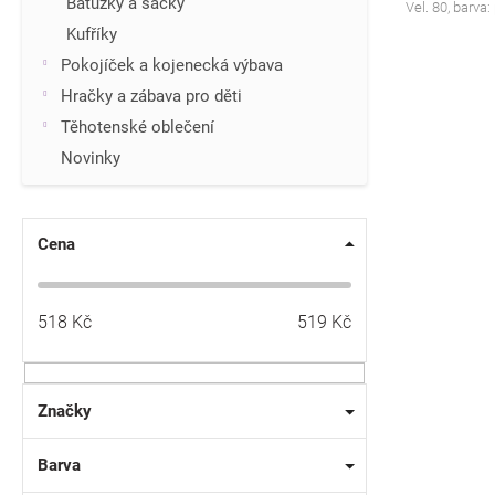
Batůžky a sáčky
Vel. 80, barva:
Kufříky
Pokojíček a kojenecká výbava
Hračky a zábava pro děti
Těhotenské oblečení
Novinky
Cena
518
Kč
519
Kč
Značky
Barva