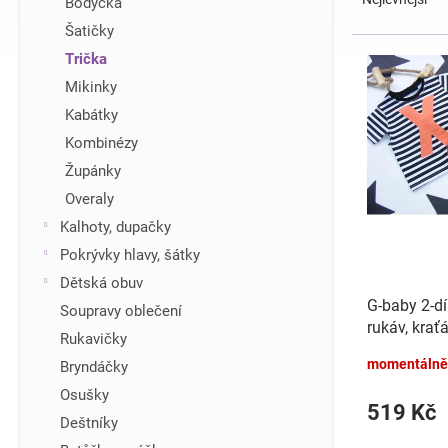
Bodýčka
z
í
Šatičky
e
p
V
Trička
n
a
ý
í
n
Mikinky
p
p
e
i
Kabátky
r
l
s
Kombinézy
o
p
d
Župánky
r
u
Overaly
o
k
d
Kalhoty, dupačky
t
u
Pokrývky hlavy, šátky
ů
k
Dětská obuv
t
G-baby 2-dí
Soupravy oblečení
ů
rukáv, krať
Rukavičky
proužek, ci
momentálně
Bryndáčky
Osušky
519 Kč
Deštníky