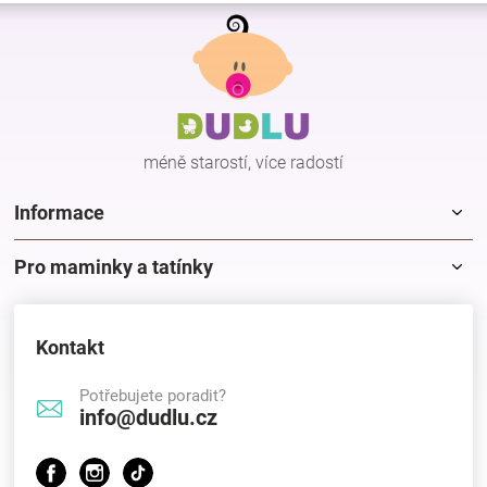
Z
Značky
á
p
Blog
a
t
í
Hračkářství
méně starostí, více radostí
Přihlášení
Informace
Pro maminky a tatínky
Kontakt
Potřebujete poradit?
info@dudlu.cz