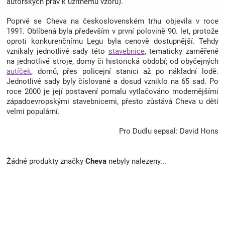
autorských práv k užitnému vzoru).
Poprvé se Cheva na československém trhu objevila v roce
Hračky
1991. Oblíbená byla především v první polovině 90. let, protože
oproti konkurenčnímu Legu byla cenově dostupnější. Tehdy
vznikaly jednotlivé sady této
a
stavebnice
, tematicky zaměřené
na jednotlivé stroje, domy či historická období; od obyčejných
autíček
, domů, přes policejní stanici až po nákladní lodě.
zábava
Jednotlivé sady byly číslované a dosud vzniklo na 65 sad. Po
roce 2000 je její postavení pomalu vytlačováno modernějšími
západoevropskými stavebnicemi, přesto zůstává Cheva u dětí
pro
velmi populární.
děti
Pro Dudlu sepsal: David Hons
Těhotenské
Žádné produkty značky
Cheva
nebyly nalezeny...
oblečení
Novinky