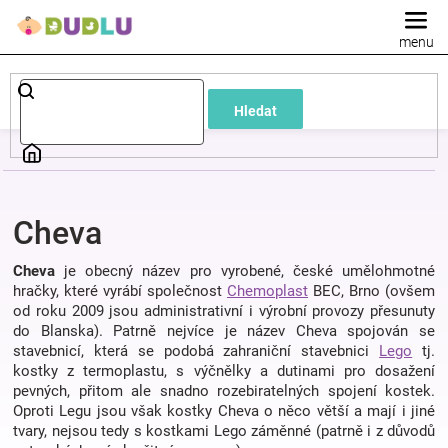
Přejít
na
obsah
Dětské
Hledat
a
kojenecké
Cheva
oblečení
Cheva
je obecný název pro vyrobené, české umělohmotné
Pokojíček
hračky, které vyrábí společnost
Chemoplast
BEC, Brno (ovšem
od roku 2009 jsou administrativní i výrobní provozy přesunuty
do Blanska). Patrně nejvíce je název Cheva spojován se
a
stavebnicí, která se podobá zahraniční stavebnici
Lego
tj.
kostky z termoplastu, s výčnělky a dutinami pro dosažení
pevných, přitom ale snadno rozebiratelných spojení kostek.
kojenecká
Oproti Legu jsou však kostky Cheva o něco větší a mají i jiné
tvary, nejsou tedy s kostkami Lego záměnné (patrně i z důvodů
výbava