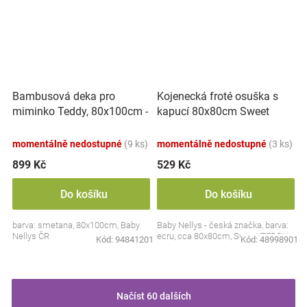
Bambusová deka pro
Kojenecká froté osuška s
miminko Teddy, 80x100cm -
kapucí 80x80cm Sweet
ecru. smetanová
dreams by TEDDY - ecru
momentálně nedostupné
(9 ks)
momentálně nedostupné
(3 ks)
899 Kč
529 Kč
Do košíku
Do košíku
barva: smetana, 80x100cm, Baby
Baby Nellys - česká značka, barva:
Nellys ČR
ecru, cca 80x80cm, Sweet TEDDY
Kód:
94841201
Kód:
48998901
Načíst 60 dalších