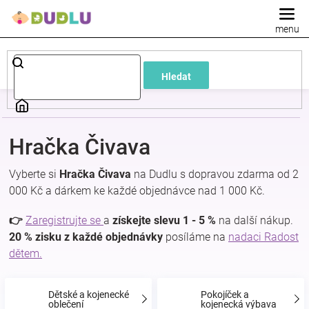
Přejít
na
obsah
Dětské
Hledat
a
kojenecké
Hračka Čivava
oblečení
Vyberte si
Hračka Čivava
na Dudlu s dopravou zdarma od 2
000 Kč a dárkem ke každé objednávce nad 1 000 Kč.
Pokojíček
👉
Zaregistrujte se
a
získejte slevu 1 - 5 %
na další nákup.
a
20 % zisku z každé objednávky
posíláme na
nadaci Radost
dětem.
kojenecká
Dětské a kojenecké
Pokojíček a
oblečení
kojenecká výbava
výbava