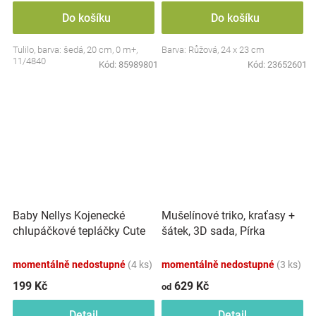
Do košíku
Do košíku
Tulilo, barva: šedá, 20 cm, 0 m+,
Barva: Růžová, 24 x 23 cm
11/4840
Kód:
85989801
Kód:
23652601
Baby Nellys Kojenecké
Mušelínové triko, kraťasy +
chlupáčkové tepláčky Cute
šátek, 3D sada, Pírka
Bunny - modré
Z&amp;Z, bílá/smetana
momentálně nedostupné
(4 ks)
momentálně nedostupné
(3 ks)
199 Kč
629 Kč
od
Detail
Detail