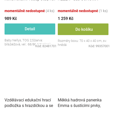
S, 68/86
momentálně nedostupné
(4 ks)
momentálně nedostupné
(1 ks)
989 Kč
1 259 Kč
Detail
Do košíku
Baby Nellys, TOG 2,5,barva:
Rozměry boxu: 70 x 40 x 40 cm, sv.
bílá,béžová, vel.: 68/86 zateplený
hnědá
Kód:
82481701
Kód:
99357001
Vzdělávací edukační hrací
Měkká hadrová panenka
podložka s hrazdičkou a se
Emma s šustícími prvky,
zvuky, Safari
modrá