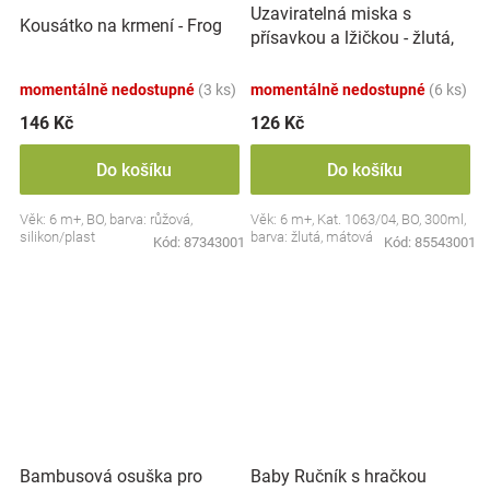
Uzaviratelná miska s
Kousátko na krmení - Frog
přísavkou a lžičkou - žlutá,
mátová
momentálně nedostupné
(3 ks)
momentálně nedostupné
(6 ks)
146 Kč
126 Kč
Do košíku
Do košíku
Věk: 6 m+, BO, barva: růžová,
Věk: 6 m+, Kat. 1063/04, BO, 300ml,
silikon/plast
barva: žlutá, mátová
Kód:
87343001
Kód:
85543001
Bambusová osuška pro
Baby Ručník s hračkou