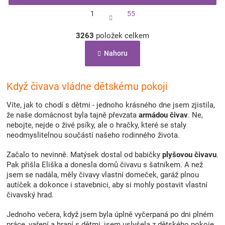
S
1
55
t
r
O
á
3263
položek celkem
v
n
l
k
Nahoru
á
o
d
v
a
á
c
Když čivava vládne dětskému pokoji
n
í
í
p
Víte, jak to chodí s dětmi - jednoho krásného dne jsem zjistila,
r
že naše domácnost byla tajně převzata
armádou čivav
. Ne,
v
nebojte, nejde o živé psíky, ale o hračky, které se staly
k
neodmyslitelnou součástí našeho rodinného života.
y
v
Začalo to nevinně. Matýsek dostal od babičky
plyšovou čivavu
.
ý
Pak přišla Eliška a donesla domů čivavu s šatníkem. A než
p
jsem se nadála, měly čivavy vlastní domeček, garáž plnou
i
autíček a dokonce i stavebnici, aby si mohly postavit vlastní
s
čivavský hrad.
u
Jednoho večera, když jsem byla úplně vyčerpaná po dni plném
práce, vaření a hraní s dětmi, jsem uslyšela z dětského pokoje