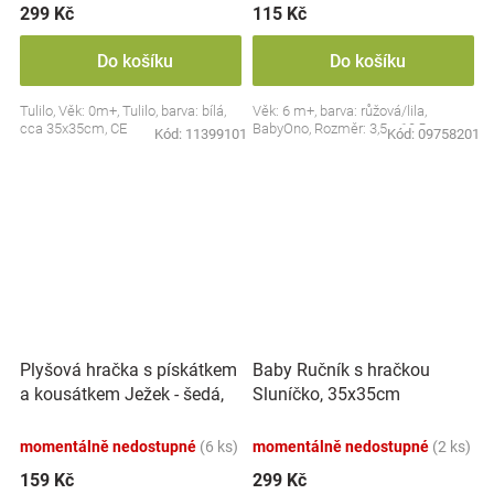
299 Kč
115 Kč
Do košíku
Do košíku
Tulilo, Věk: 0m+, Tulilo, barva: bílá,
Věk: 6 m+, barva: růžová/lila,
cca 35x35cm, CE
BabyOno, Rozměr: 3,5 x 10,5 cm
Kód:
11399101
Kód:
09758201
Plyšová hračka s pískátkem
Baby Ručník s hračkou
a kousátkem Ježek - šedá,
Sluníčko, 35x35cm
modrá
momentálně nedostupné
(6 ks)
momentálně nedostupné
(2 ks)
159 Kč
299 Kč