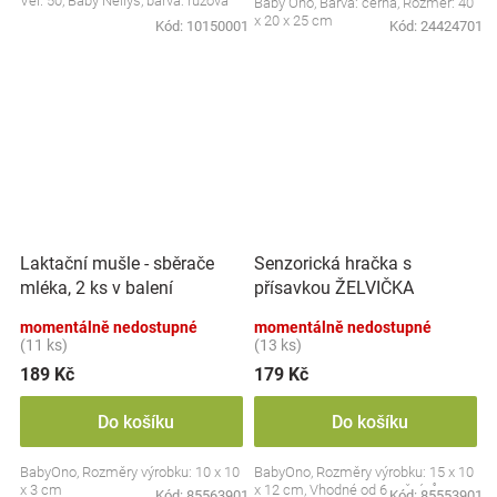
Vel. 50, Baby Nellys, barva: růžová
Baby Ono, Barva: černá, Rozměr: 40
x 20 x 25 cm
Kód:
10150001
Kód:
24424701
Laktační mušle - sběrače
Senzorická hračka s
mléka, 2 ks v balení
přísavkou ŽELVIČKA
momentálně nedostupné
momentálně nedostupné
(11 ks)
(13 ks)
189 Kč
179 Kč
Do košíku
Do košíku
BabyOno, Rozměry výrobku: 10 x 10
BabyOno, Rozměry výrobku: 15 x 10
x 3 cm
x 12 cm, Vhodné od 6 měsíců
Kód:
85563901
Kód:
85553901