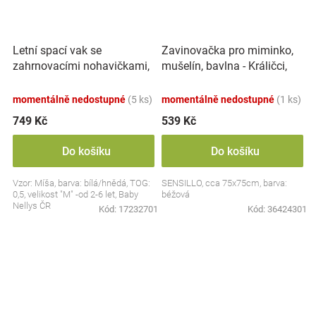
Letní spací vak se
Zavinovačka pro miminko,
zahrnovacími nohavičkami,
mušelín, bavlna - Králičci,
bavlna, Míša - bílý s
béžová
potiskem, M
momentálně nedostupné
(5 ks)
momentálně nedostupné
(1 ks)
749 Kč
539 Kč
Do košíku
Do košíku
Vzor: Míša, barva: bílá/hnědá, TOG:
SENSILLO, cca 75x75cm, barva:
0,5, velikost "M" -od 2-6 let, Baby
béžová
Nellys ČR
Kód:
17232701
Kód:
36424301