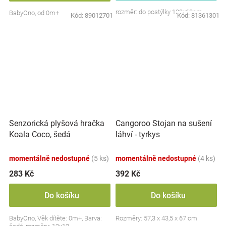
rozměr: do postýlky 120x60cm
BabyOno, od 0m+
Kód:
89012701
Kód:
81361301
Senzorická plyšová hračka
Cangoroo Stojan na sušení
Koala Coco, šedá
láhví - tyrkys
momentálně nedostupné
(5 ks)
momentálně nedostupné
(4 ks)
283 Kč
392 Kč
Do košíku
Do košíku
BabyOno, Věk dítěte: 0m+, Barva:
Rozměry: 57,3 x 43,5 x 67 cm