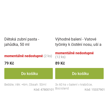
Výhodné balení - Vatové
Dětská zubní pasta -
tyčinky k čistění nosu, uší a
jahůdka, 50 ml
pupíku, 3x 60 ks
momentálně nedostupné
momentálně nedostupné
(2 ks)
(12 ks)
79 Kč
89 Kč
Do košíku
Do košíku
Bebble, Věk: +6m, Obsah: 50ml
3x 60 ks v balení v krabičce,
Bocioland
Kód:
47800101
Kód:
15337901