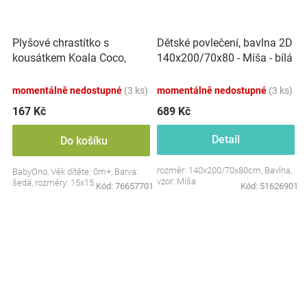
Plyšové chrastítko s
Dětské povlečení, bavlna 2D
kousátkem Koala Coco,
140x200/70x80 - Míša - bílá
šedá
s potiskem
momentálně nedostupné
(3 ks)
momentálně nedostupné
(3 ks)
167 Kč
689 Kč
Detail
Do košíku
rozměr: 140x200/70x80cm, Bavlna,
BabyOno, Věk dítěte: 0m+, Barva:
vzor: Míša
šedá, rozměry: 15x15 cm.
Kód:
76657701
Kód:
51626901