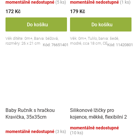
momentálně nedostupné
(5 ks)
momentálně nedostupné
(1 ks)
172 Kč
179 Kč
Do košíku
Do košíku
Věk dítěte: 0m+, Barva: béžová,
Věk: 0m+, Tulilo, barva: šedé,
rozměry: 26 x 21 cm
modré, cca 18 cm, CE
Kód:
76651401
Kód:
11420801
Silikonové lžičky pro
Baby Ručník s hračkou
kojence, měkké, flexibilní 2
Kravička, 35x35cm
ks, růžová/lila
momentálně nedostupné
momentálně nedostupné
(3 ks)
(10 ks)