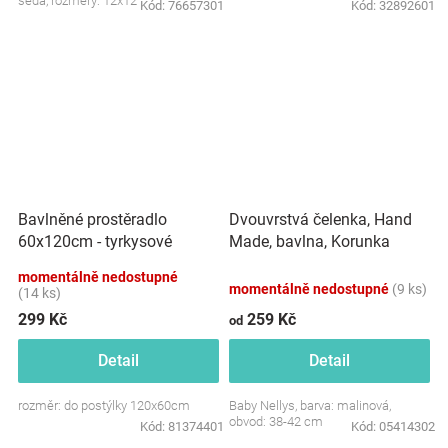
šedá, rozměry: 12x12 cm.
Kód:
76657301
Kód:
32892601
Dvouvrstvá čelenka, Hand
Bavlněné prostěradlo
Made, bavlna, Korunka
60x120cm - tyrkysové
STAR - malinová, 80/98
momentálně nedostupné
momentálně nedostupné
(9 ks)
(14 ks)
299 Kč
259 Kč
od
Detail
Detail
rozměr: do postýlky 120x60cm
Baby Nellys, barva: malinová,
obvod: 38-42 cm
Kód:
81374401
Kód:
05414302