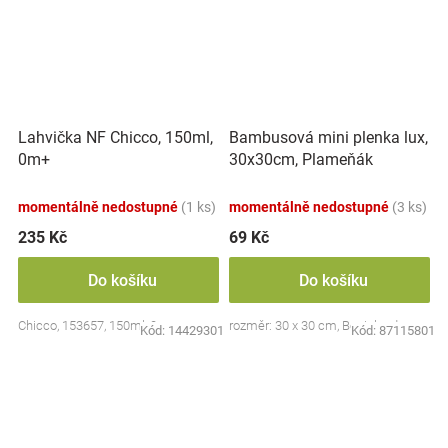
Lahvička NF Chicco, 150ml,
Bambusová mini plenka lux,
0m+
30x30cm, Plameňák
momentálně nedostupné
(1 ks)
momentálně nedostupné
(3 ks)
235 Kč
69 Kč
Do košíku
Do košíku
Chicco, 153657, 150ml, 0m+
rozměr: 30 x 30 cm, Bocioland
Kód:
14429301
Kód:
87115801