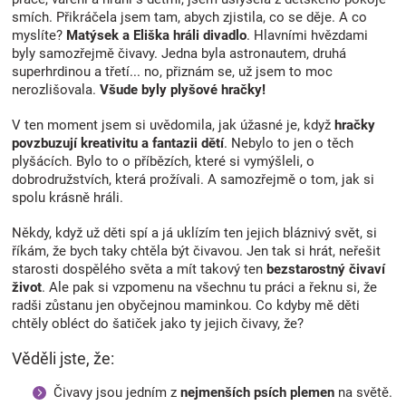
smích. Přikráčela jsem tam, abych zjistila, co se děje. A co
myslíte?
Matýsek a Eliška hráli divadlo
. Hlavními hvězdami
byly samozřejmě čivavy. Jedna byla astronautem, druhá
superhrdinou a třetí... no, přiznám se, už jsem to moc
nerozlišovala.
Všude byly plyšové hračky!
V ten moment jsem si uvědomila, jak úžasné je, když
hračky
povzbuzují kreativitu a fantazii dětí
. Nebylo to jen o těch
plyšácích. Bylo to o příbězích, které si vymýšleli, o
dobrodružstvích, která prožívali. A samozřejmě o tom, jak si
spolu krásně hráli.
Někdy, když už děti spí a já uklízím ten jejich bláznivý svět, si
říkám, že bych taky chtěla být čivavou. Jen tak si hrát, neřešit
starosti dospělého světa a mít takový ten
bezstarostný čivaví
život
. Ale pak si vzpomenu na všechnu tu práci a řeknu si, že
radši zůstanu jen obyčejnou maminkou. Co kdyby mě děti
chtěly obléct do šatiček jako ty jejich čivavy, že?
Věděli jste, že:
Čivavy jsou jedním z
nejmenších psích plemen
na světě.