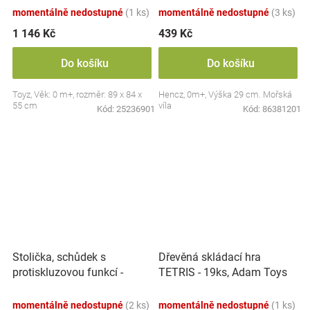
momentálně nedostupné
(1 ks)
momentálně nedostupné
(3 ks)
1 146 Kč
439 Kč
Do košíku
Do košíku
Toyz, Věk: 0 m+, rozměr: 89 x 84 x
Hencz, 0m+, Výška 29 cm. Mořská
55 cm
víla
Kód:
25236901
Kód:
86381201
Stolička, schůdek s
Dřevěná skládací hra
protiskluzovou funkcí -
TETRIS - 19ks, Adam Toys
Hippo - bílá
momentálně nedostupné
(2 ks)
momentálně nedostupné
(1 ks)