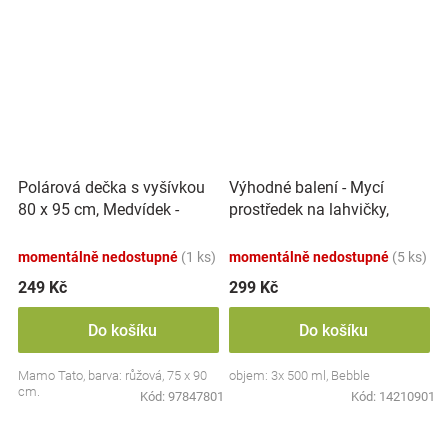
Polárová dečka s vyšívkou
Výhodné balení - Mycí
80 x 95 cm, Medvídek -
prostředek na lahvičky,
růžový
savičky a hračky - 3x 500 ml
momentálně nedostupné
(1 ks)
momentálně nedostupné
(5 ks)
249 Kč
299 Kč
Do košíku
Do košíku
Mamo Tato, barva: růžová, 75 x 90
objem: 3x 500 ml, Bebble
cm.
Kód:
97847801
Kód:
14210901