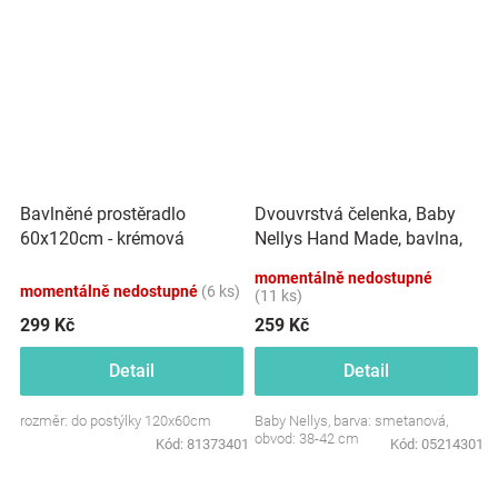
Dvouvrstvá čelenka, Baby
Bavlněné prostěradlo
Nellys Hand Made, bavlna,
60x120cm - krémová
Korunka STAR - smetanová,
momentálně nedostupné
80/98
momentálně nedostupné
(6 ks)
(11 ks)
299 Kč
259 Kč
Detail
Detail
rozměr: do postýlky 120x60cm
Baby Nellys, barva: smetanová,
obvod: 38-42 cm
Kód:
81373401
Kód:
05214301