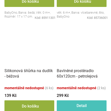
Do košíku
Do košíku
BabyOno, Barva: šedá, Věk: 0 m+,
věk: 6 m+, Barva: vícebarevné, 6ks,
Rozměr: 17 x 17 cm.
BabyOno
Kód:
85911301
Kód:
85736001
Silikonová šňůrka na dudlík
Bavlněné prostěradlo
- béžová
60x120cm - petrolejová
momentálně nedostupné
(6 ks)
momentálně nedostupné
(2 ks)
139 Kč
299 Kč
Detail
Do košíku