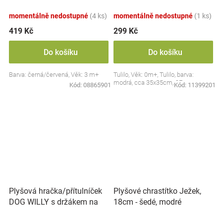
Collection - černá/červená,
BabyOno
momentálně nedostupné
(4 ks)
momentálně nedostupné
(1 ks)
419 Kč
299 Kč
Do košíku
Do košíku
Barva: černá/červená, Věk: 3 m+
Tulilo, Věk: 0m+, Tulilo, barva:
modrá, cca 35x35cm, CE
Kód:
08865901
Kód:
11399201
Plyšová hračka/přítulníček
Plyšové chrastítko Ježek,
DOG WILLY s držákem na
18cm - šedé, modré
dudlík BabyOno, béžový