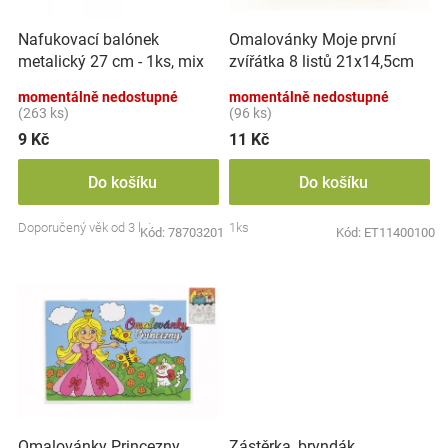
r
t
Značky
o
ů
Nafukovací balónek
Omalovánky Moje první
d
metalický 27 cm - 1ks, mix
zvířátka 8 listů 21x14,5cm
u
Blog
barev
MPZ
k
momentálně nedostupné
momentálně nedostupné
t
(263 ks)
(96 ks)
Hračkářství
ů
9 Kč
11 Kč
Přihlášení
Do košíku
Do košíku
Doporučený věk od 3 let
1ks
Kód:
78703201
Kód:
ET11400100
Zástěrka, bryndák
Omalovánky Princezny