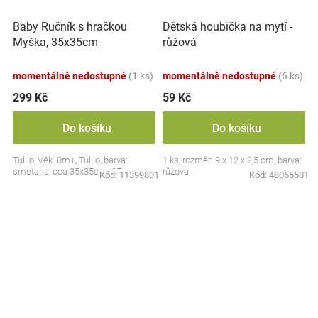
Baby Ručník s hračkou
Dětská houbička na mytí -
Myška, 35x35cm
růžová
momentálně nedostupné
(1 ks)
momentálně nedostupné
(6 ks)
299 Kč
59 Kč
Do košíku
Do košíku
Tulilo, Věk: 0m+, Tulilo, barva:
1 ks, rozměr: 9 x 12 x 2,5 cm, barva:
smetana, cca 35x35cm, CE
růžová
Kód:
11399801
Kód:
48065501