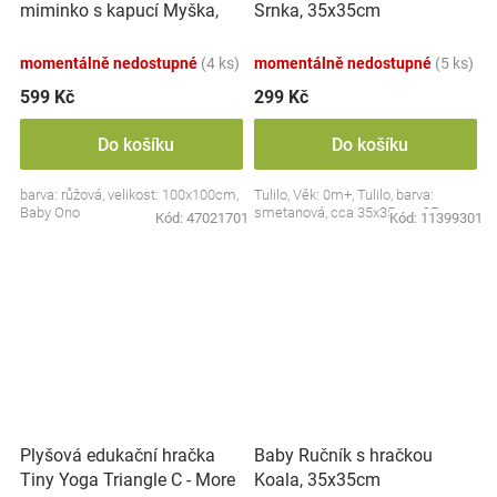
miminko s kapucí Myška,
Srnka, 35x35cm
100x100cm - růžová
momentálně nedostupné
(4 ks)
momentálně nedostupné
(5 ks)
599 Kč
299 Kč
Do košíku
Do košíku
barva: růžová, velikost: 100x100cm,
Tulilo, Věk: 0m+, Tulilo, barva:
Baby Ono
smetanová, cca 35x35cm, CE
Kód:
47021701
Kód:
11399301
Plyšová edukační hračka
Baby Ručník s hračkou
Tiny Yoga Triangle C - More
Koala, 35x35cm