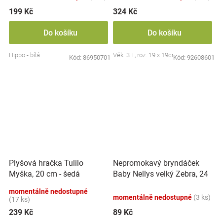
199 Kč
324 Kč
Do košíku
Do košíku
Hippo - bílá
Věk: 3 +, roz. 19 x 19cm
Kód:
86950701
Kód:
92608601
Nepromokavý bryndáček
Plyšová hračka Tulilo
Baby Nellys velký Zebra, 24
Myška, 20 cm - šedá
x 23 cm - růžová
momentálně nedostupné
momentálně nedostupné
(3 ks)
(17 ks)
239 Kč
89 Kč