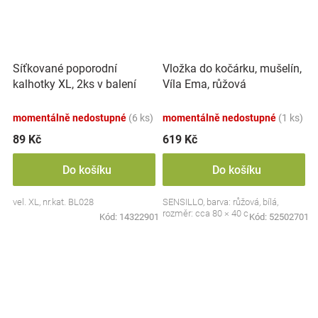
Síťkované poporodní
Vložka do kočárku, mušelín,
kalhotky XL, 2ks v balení
Víla Ema, růžová
momentálně nedostupné
(6 ks)
momentálně nedostupné
(1 ks)
89 Kč
619 Kč
Do košíku
Do košíku
vel. XL, nr.kat. BL028
SENSILLO, barva: růžová, bílá,
rozměr: cca 80 × 40 cm
Kód:
14322901
Kód:
52502701