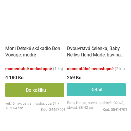
Dvouvrstvá čelenka, Baby
Moni Dětské skákadlo Bon
Nellys Hand Made, bavlna,
Voyage, modré
Korunka STAR - pudrově
růžová, 80/98
momentálně nedostupné
(1 ks)
momentálně nedostupné
(2 ks)
4 180 Kč
259 Kč
Detail
Do košíku
Baby Nellys, barva: pudrově růžová,,
věk: 6 m+, barva: modrá, cca 61 x
obvod: 38-42 cm
18 x 64 cm
Kód:
24467401
Kód:
05414701