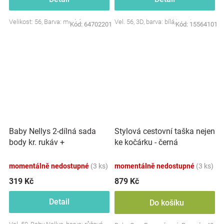
Velikost: 56, Barva: modrá
Vel. 56, 3D, barva: bílá/smetana
Kód:
64702201
Kód:
15564101
Baby Nellys 2-dílná sada
Stylová cestovní taška nejen
body kr. rukáv +
ke kočárku - černá
polodupačky, růžová - Baby
Little Star
momentálně nedostupné
(3 ks)
momentálně nedostupné
(3 ks)
319 Kč
879 Kč
Detail
Do košíku