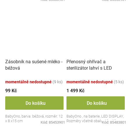
Přenosný ohřívač a
Zásobník na sušené mléko -
sterilizátor lahví s LED
béžová
displejem, bílý
momentálně nedostupné
(9 ks)
momentálně nedostupné
(5 ks)
99 Kč
1 499 Kč
Do košíku
Do košíku
BabyOno, barva: béžová, rozměr: 12
BabyOno , na baterie, LED DISPLAY,
x 8 x15 cm
Rozměry včetně obalu: 19 x 13 cm.
Kód:
85453901
Kód:
85483801