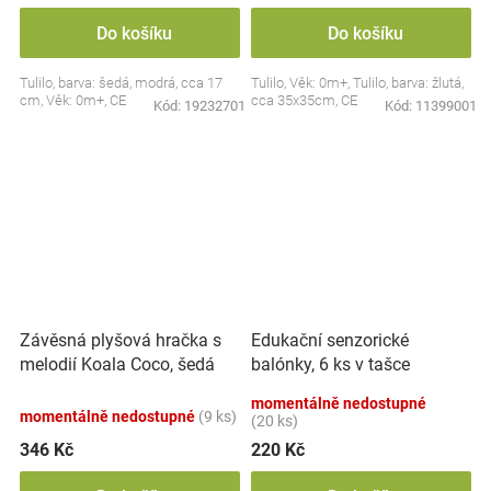
Do košíku
Do košíku
Tulilo, barva: šedá, modrá, cca 17
Tulilo, Věk: 0m+, Tulilo, barva: žlutá,
cm, Věk: 0m+, CE
cca 35x35cm, CE
Kód:
19232701
Kód:
11399001
Závěsná plyšová hračka s
Edukační senzorické
melodií Koala Coco, šedá
balónky, 6 ks v tašce
momentálně nedostupné
momentálně nedostupné
(9 ks)
(20 ks)
346 Kč
220 Kč