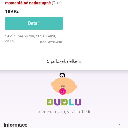
momentálně nedostupné
(7 ks)
189 Kč
Detail
Věk: 2+, vel. 92/98, barva: černá,
zelená
Kód:
42354301
3
položek celkem
O
v
Z
l
á
á
p
d
a
a
c
t
í
í
p
méně starostí, více radostí
r
v
k
Informace