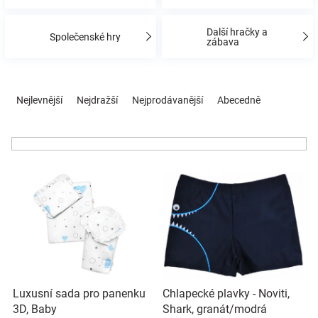
Značky
Další hračky a
Společenské hry
zábava
Blog
Ř
Hračkářství
a
Nejlevnější
Nejdražší
Nejprodávanější
Abecedně
z
e
Přihlášení
n
í
V
p
ý
r
p
o
i
d
s
u
p
k
r
t
o
ů
Luxusní sada pro panenku
Chlapecké plavky - Noviti,
d
3D, Baby
Shark, granát/modrá
u