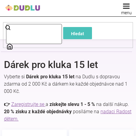
Přejít
na
obsah
Dětské
Hledat
a
kojenecké
Dárek pro kluka 15 let
oblečení
Vyberte si
Dárek pro kluka 15 let
na Dudlu s dopravou
zdarma od 2 000 Kč a dárkem ke každé objednávce nad 1
Pokojíček
000 Kč.
a
👉
Zaregistrujte se
a
získejte slevu 1 - 5 %
na další nákup.
20 % zisku z každé objednávky
posíláme na
nadaci Radost
dětem.
kojenecká
výbava