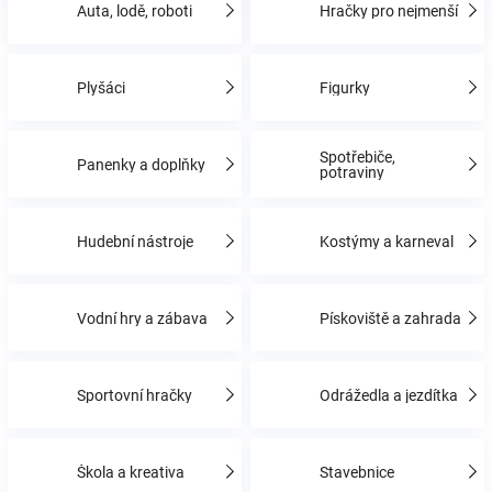
Auta, lodě, roboti
Hračky pro nejmenší
Hračky
Plyšáci
Figurky
a
Spotřebiče,
Panenky a doplňky
zábava
potraviny
pro
Hudební nástroje
Kostýmy a karneval
děti
Vodní hry a zábava
Pískoviště a zahrada
Těhotenské
Sportovní hračky
Odrážedla a jezdítka
oblečení
Novinky
Škola a kreativa
Stavebnice