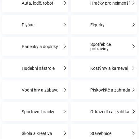
Auta, lodě, roboti
Hračky pro nejmenší
Hračky
Plyšáci
Figurky
a
Spotřebiče,
Panenky a doplňky
zábava
potraviny
pro
Hudební nástroje
Kostýmy a karneval
děti
Vodní hry a zábava
Pískoviště a zahrada
Těhotenské
Sportovní hračky
Odrážedla a jezdítka
oblečení
Novinky
Škola a kreativa
Stavebnice