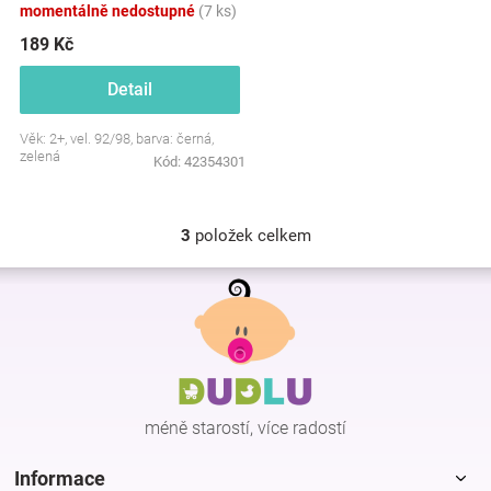
momentálně nedostupné
(7 ks)
189 Kč
Detail
Věk: 2+, vel. 92/98, barva: černá,
zelená
Kód:
42354301
3
položek celkem
O
v
Z
l
á
á
p
d
a
a
c
t
í
í
p
méně starostí, více radostí
r
v
k
Informace