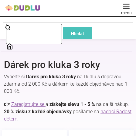
Přejít
na
obsah
Dětské
Hledat
a
kojenecké
Dárek pro kluka 3 roky
oblečení
Vyberte si
Dárek pro kluka 3 roky
na Dudlu s dopravou
zdarma od 2 000 Kč a dárkem ke každé objednávce nad 1
Pokojíček
000 Kč.
a
👉
Zaregistrujte se
a
získejte slevu 1 - 5 %
na další nákup.
20 % zisku z každé objednávky
posíláme na
nadaci Radost
dětem.
kojenecká
výbava