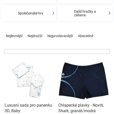
Značky
Další hračky a
Společenské hry
zábava
Blog
Ř
Hračkářství
a
Nejlevnější
Nejdražší
Nejprodávanější
Abecedně
z
e
Přihlášení
n
í
V
p
ý
r
p
o
i
d
s
u
p
k
r
t
o
ů
Luxusní sada pro panenku
Chlapecké plavky - Noviti,
d
3D, Baby
Shark, granát/modrá
u