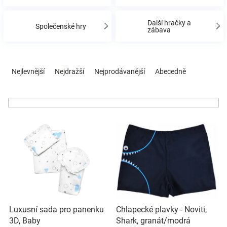
Značky
Další hračky a
Společenské hry
zábava
Blog
Ř
Hračkářství
a
Nejlevnější
Nejdražší
Nejprodávanější
Abecedně
z
e
Přihlášení
n
í
V
p
ý
r
p
o
i
d
s
u
p
k
r
t
o
ů
Luxusní sada pro panenku
Chlapecké plavky - Noviti,
d
3D, Baby
Shark, granát/modrá
u