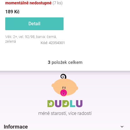
momentálně nedostupné
(7 ks)
189 Kč
Detail
Věk: 2+, vel. 92/98, barva: černá,
zelená
Kód:
42354301
3
položek celkem
O
v
Z
l
á
á
p
d
a
a
c
t
í
í
p
méně starostí, více radostí
r
v
k
Informace