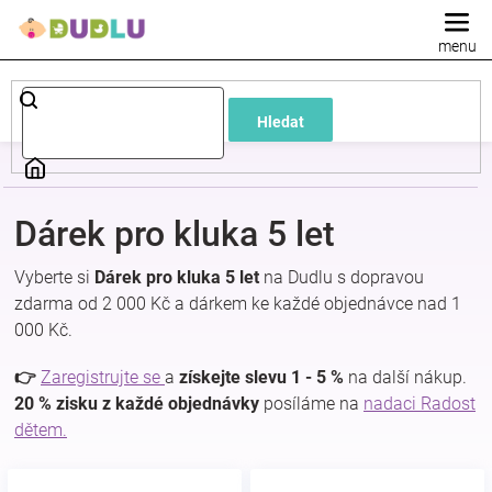
Přejít
na
obsah
Dětské
Hledat
a
kojenecké
Dárek pro kluka 5 let
oblečení
Vyberte si
Dárek pro kluka 5 let
na Dudlu s dopravou
zdarma od 2 000 Kč a dárkem ke každé objednávce nad 1
Pokojíček
000 Kč.
a
👉
Zaregistrujte se
a
získejte slevu 1 - 5 %
na další nákup.
20 % zisku z každé objednávky
posíláme na
nadaci Radost
dětem.
kojenecká
výbava