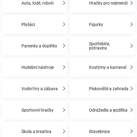
Auta, lodě, roboti
Hračky pro nejmenší
Hračky
Plyšáci
Figurky
a
Spotřebiče,
Panenky a doplňky
zábava
potraviny
pro
Hudební nástroje
Kostýmy a karneval
děti
Vodní hry a zábava
Pískoviště a zahrada
Těhotenské
Sportovní hračky
Odrážedla a jezdítka
oblečení
Novinky
Škola a kreativa
Stavebnice