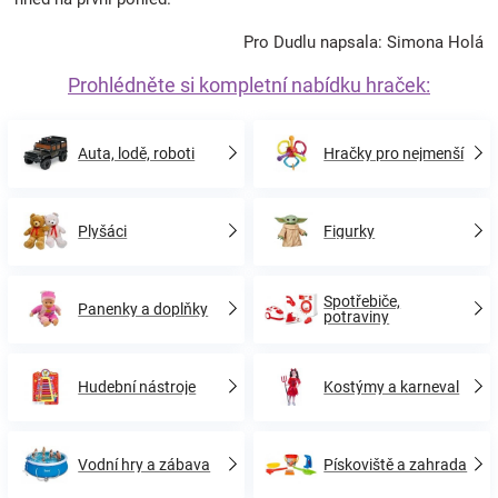
Pro Dudlu napsala: Simona Holá
Prohlédněte si kompletní nabídku hraček:
Auta, lodě, roboti
Hračky pro nejmenší
Plyšáci
Figurky
Spotřebiče,
Panenky a doplňky
potraviny
Hudební nástroje
Kostýmy a karneval
Vodní hry a zábava
Pískoviště a zahrada