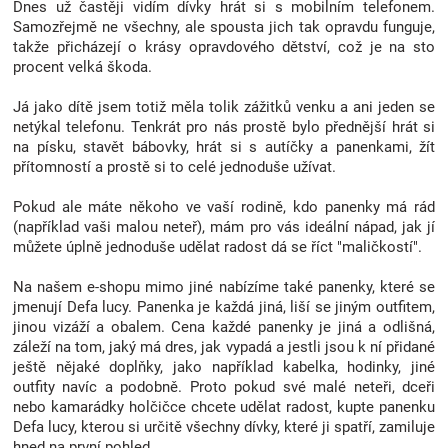
Dnes už častěji vidím dívky hrát si s mobilním telefonem.
Značky
Samozřejmě ne všechny, ale spousta jich tak opravdu funguje,
takže přicházejí o krásy opravdového dětství, což je na sto
procent velká škoda.
Blog
Já jako dítě jsem totiž měla tolik zážitků venku a ani jeden se
netýkal telefonu. Tenkrát pro nás prostě bylo přednější hrát si
Hračkářství
na písku, stavět bábovky, hrát si s autíčky a panenkami, žít
přítomností a prostě si to celé jednoduše užívat.
Přihlášení
Pokud ale máte někoho ve vaší rodině, kdo panenky má rád
(například vaši malou neteř), mám pro vás ideální nápad, jak jí
můžete úplně jednoduše udělat radost dá se říct "maličkostí".
Na našem e-shopu mimo jiné nabízíme také panenky, které se
jmenují Defa lucy. Panenka je každá jiná, liší se jiným outfitem,
jinou vizáží a obalem. Cena každé panenky je jiná a odlišná,
záleží na tom, jaký má dres, jak vypadá a jestli jsou k ní přidané
ještě nějaké doplňky, jako například kabelka, hodinky, jiné
outfity navíc a podobně. Proto pokud své malé neteři, dceři
nebo kamarádky holčičce chcete udělat radost, kupte panenku
Defa lucy, kterou si určitě všechny dívky, které ji spatří, zamiluje
hned na první pohled.