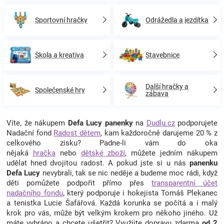
Sportovní hračky
Odrážedla a jezdítka
Škola a kreativa
Stavebnice
Další hračky a
Společenské hry
zábava
Víte, že nákupem
Defa Lucy panenky
na
Dudlu.cz
podporujete
Nadační fond
Radost dětem
, kam každoročně darujeme 20 % z
celkového zisku? Padne-li vám do oka
nějaká
hračka
nebo
dětské zboží
, můžete jedním nákupem
udělat hned dvojitou radost. A pokud jste si u nás
panenku
Defa Lucy
nevybrali, tak se nic neděje a budeme moc rádi, když
děti pomůžete podpořit přímo přes
transparentní účet
nadačního fondu
, který podporuje i hokejista Tomáš Plekanec
a tenistka Lucie Šafářová. Každá korunka se počítá a i malý
krok pro vás, může být velkým krokem pro někoho jiného. Už
máte vybráno a chcete ušetřit? Využijte dopravu zdarma
od 2