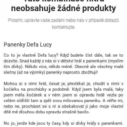
Hračky
a
Panenky Defa Lucy
zábava
Co to je vlastně Defa lucy? Když budete číst dále, tak se to
pro
dozvíte. Snad každý z nás si v dětství hrál s panenkami (myslím
tím dívky). Někdo vice, někdo méně. Obecně ale všechny malé
slečny (až na výjimky) panenky naprosto zbožňují!
děti
Mohou si s nimi hrát, česat je, převlékat je, chodit s nimi v
Těhotenské
kočárku na procházky a podobně. Když jsem byla malá, taky
jsem měla kočárek a v něm jsem si opravdu hrdě vezla po
celém sídlišti tam a zpět svou milovanou panenku. A věřte mi,
oblečení
nebo ne, procházet se s ní a obskakovat ji jako moje vlastní
dítě mě dlouhou dobu opravdu strašně bavilo.
Novinky
No jo, jenže kde jsou ty časy, kdy si dívky hrály s panenkami.