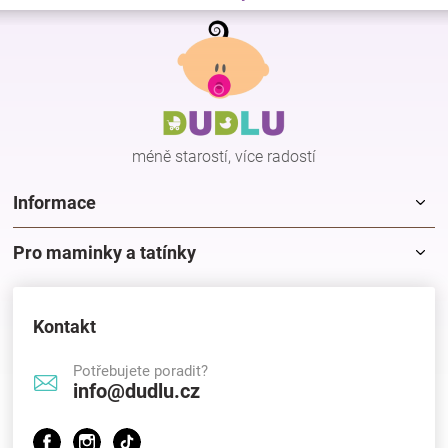
Z
á
p
a
t
í
méně starostí, více radostí
Informace
Pro maminky a tatínky
Kontakt
Potřebujete poradit?
info@dudlu.cz