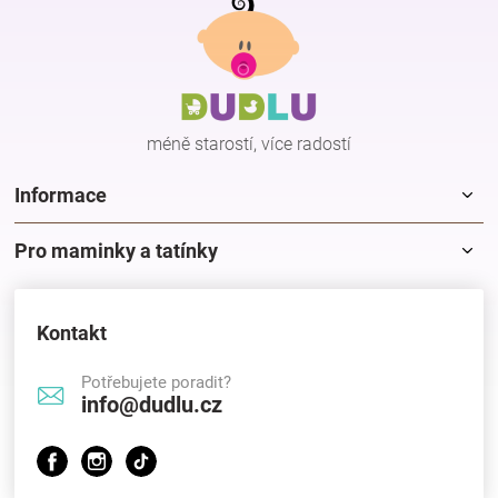
á
p
Hračky
a
t
í
a
méně starostí, více radostí
zábava
Informace
pro
Pro maminky a tatínky
děti
Kontakt
Těhotenské
Potřebujete poradit?
info@dudlu.cz
oblečení
Novinky