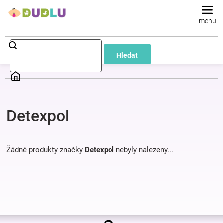
Přejít
na
obsah
Dětské
Hledat
a
kojenecké
Detexpol
oblečení
Pokojíček
Žádné produkty značky
Detexpol
nebyly nalezeny...
a
kojenecká
Z
výbava