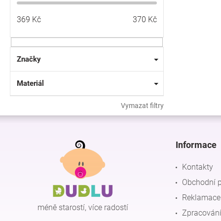
369
Kč
370
Kč
Značky
Materiál
Vymazat filtry
Z
á
p
Informace
a
t
Kontakty
í
Obchodní 
Reklamace 
méně starostí, více radostí
Zpracování