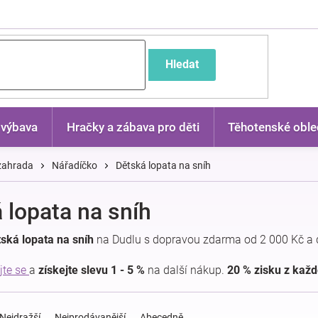
častější dotazy
Hledat
 výbava
Hračky a zábava pro děti
Těhotenské oble
 zahrada
Nářadíčko
Dětská lopata na sníh
 lopata na sníh
ská lopata na sníh
na Dudlu s dopravou zdarma od 2 000 Kč a 
jte se
a
získejte slevu 1 - 5 %
na další nákup.
20 % zisku z kaž
Nejdražší
Nejprodávanější
Abecedně