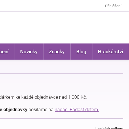
Přihlášení
čení
Novinky
Značky
Blog
Hračkářství
dárkem ke každé objednávce nad 1 000 Kč.
dé objednávky
posíláme na
nadaci Radost dětem.
1
položek celkem