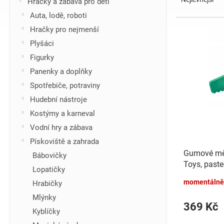
Hračky a zábava pro děti
z
í
Auta, lodě, roboti
e
p
V
Hračky pro nejmenší
n
a
ý
í
n
Plyšáci
p
p
e
i
Figurky
r
l
s
Panenky a doplňky
o
p
d
Spotřebiče, potraviny
r
u
Hudební nástroje
o
k
d
Kostýmy a karneval
t
u
Vodní hry a zábava
ů
k
Pískoviště a zahrada
t
Gumové mě
Bábovičky
ů
Toys, paste
Lopatičky
momentálně
Hrabičky
Mlýnky
369 Kč
Kyblíčky