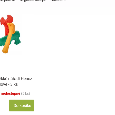
kké nářadí Hencz
lové - 3 ks
 nedostupné
(5 ks)
Do košíku