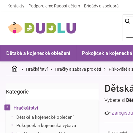
Přejít
Kontakty
Podporujeme Radost dětem
Brigády a spolupráce
Nej
na
obsah
Dětské a kojenecké oblečení
Pokojíček a kojenecká
Domů
Hračkářství
Hračky a zábava pro děti
Pískoviště a
P
Dětská
Kategorie
Přeskočit
o
kategorie
s
Vyberte si
Dět
t
Hračkářství
r
👉
Zaregistru
Dětské a kojenecké oblečení
a
Ř
n
Pokojíček a kojenecká výbava
a
n
Nejlevnější