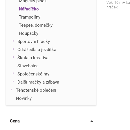
Magický písek
Věk: 10 m+, k
hraček
Nářadíčko
Trampolíny
Teepee, domečky
Houpačky
Sportovní hračky
Odrážedla a jezdítka
Škola a kreativa
Stavebnice
Společenské hry
Další hračky a zábava
Těhotenské oblečení
Novinky
Cena