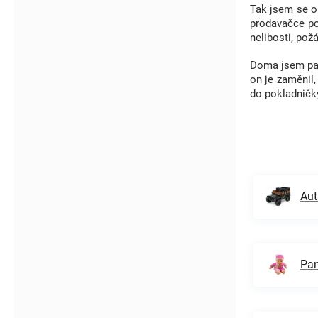
Tak jsem se om
prodavačce po
nelibosti, pož
Doma jsem pak 
on je zaměnil,
do pokladničk
Aut
Pan