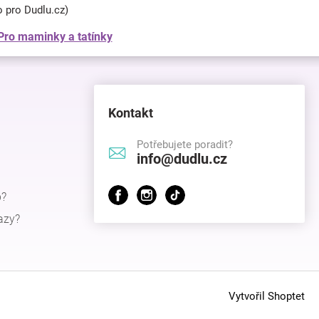
o pro Dudlu.cz)
Pro maminky a tatínky
Kontakt
Potřebujete poradit?
info@dudlu.cz
p?
azy?
Vytvořil Shoptet