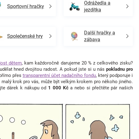
Odrážedla a
Sportovní hračky
jezdítka
Další hračky a
Společenské hry
zábava
ost dětem
, kam každoročně darujeme 20 % z celkového zisku?
dělat hned dvojitou radost. A pokud jste si u nás
pokladnu pro
 přímo přes
transparentní účet nadačního fondu
, který podporuje i
i malý krok pro vás, může být velkým krokem pro někoho jiného.
ejte dárek k nákupu od
1 000 Kč
a nebo si přečtěte pár našich