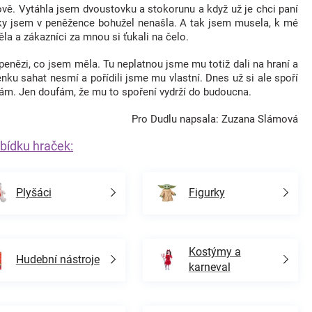
ově. Vytáhla jsem dvoustovku a stokorunu a když už je chci paní
ovky jsem v peněžence bohužel nenašla. A tak jsem musela, k mé
a a zákazníci za mnou si ťukali na čelo.
penězi, co jsem měla. Tu neplatnou jsme mu totiž dali na hraní a
enku sahat nesmí a pořídili jsme mu vlastní. Dnes už si ale spoří
sám. Jen doufám, že mu to spoření vydrží do budoucna.
Pro Dudlu napsala: Zuzana Slámová
bídku hraček:
Plyšáci
Figurky
Kostýmy a
Hudební nástroje
karneval