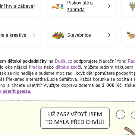
Pískoviště a
ní hry a zábava
zahrada
la a kreativa
Stavebnice
upem
dětské pokladničky
na
Dudlu.cz
podporujete Nadační fond
Rad
do oka nějaká
hračka
nebo
dětské zboží
, můžete jedním nákupem u
, tak se nic neděje a budeme moc rádi, když děti pomůžete podpořit
áš Plekanec a tenistka Lucie Šafářová. Každá korunka se počítá a 
no a chcete ušetřit? Využijte dopravu zdarma
od 2 000 Kč
, získ
k ušetřit peníze.