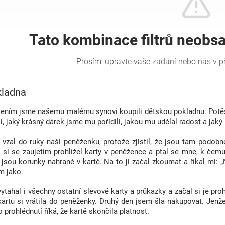
kladna
ením jsme našemu malému synovi koupili dětskou pokladnu. Potěšil
li, jaký krásný dárek jsme mu pořídili, jakou mu udělal radost a jaký 
e vzal do ruky naši peněženku, protože zjistil, že jsou tam podo
 si se zaujetím prohlížel karty v peněžence a ptal se mne, k čemu
jsou korunky nahrané v kartě. Na to ji začal zkoumat a říkal mi: „
m jako.
vytahal i všechny ostatní slevové karty a průkazky a začal si je pro
kartu si vrátila do peněženky. Druhý den jsem šla nakupovat. Jenže
 prohlédnutí říká, že kartě skončila platnost.