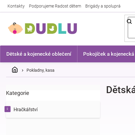
Přejít
Kontakty
Podporujeme Radost dětem
Brigády a spolupráce
Nej
na
obsah
Dětské a kojenecké oblečení
Pokojíček a kojenecká
Domů
Pokladny, kasa
P
Dětská
Kategorie
Přeskočit
o
kategorie
s
t
Hračkářství
r
a
n
n