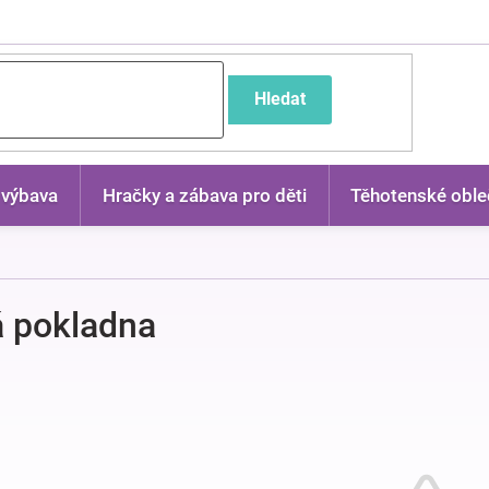
častější dotazy
Hledat
 výbava
Hračky a zábava pro děti
Těhotenské oble
 pokladna