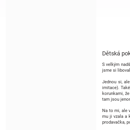
í
p
a
n
e
l
Dětská po
S velkým nadš
jsme si libova
Jednou si, al
imitace). Také
korunkami, že 
tam jsou jeno
Na to mi, ale 
mu ji vzala a 
prodavačka, po