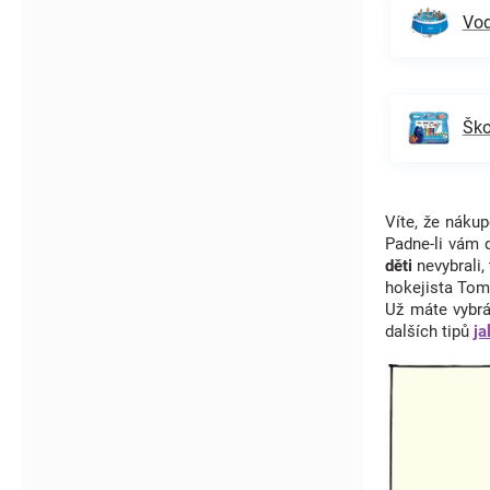
Vod
Ško
Víte, že nák
Padne-li vám 
děti
nevybrali
hokejista Tom
Už máte vybrá
dalších tipů
ja