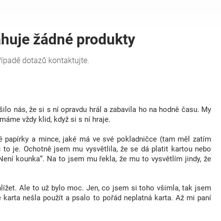
o nás, že si s ní opravdu hrál a zabavila ho na hodně času. My
máme vždy klid, když si s ní hraje.
bné papírky a mince, jaké má ve své pokladničce (tam měl zatím
 to je. Ochotně jsem mu vysvětlila, že se dá platit kartou nebo
Není kounka“. Na to jsem mu řekla, že mu to vysvětlím jindy, že
hlížet. Ale to už bylo moc. Jen, co jsem si toho všimla, tak jsem
 karta nešla použít a psalo to pořád neplatná karta. Až mi paní