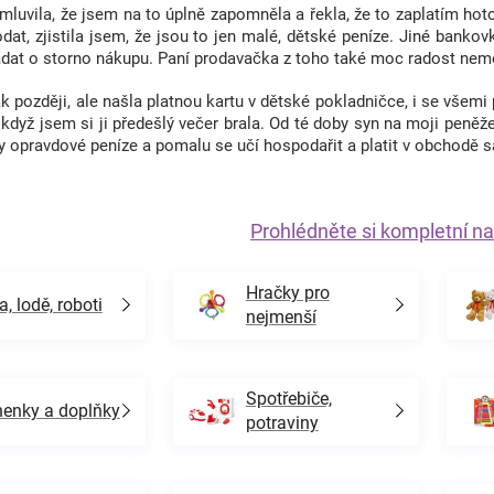
luvila, že jsem na to úplně zapomněla a řekla, že to zaplatím hot
dat, zjistila jsem, že jsou to jen malé, dětské peníze. Jiné bank
ádat o storno nákupu. Paní prodavačka z toho také moc radost neměl
později, ale našla platnou kartu v dětské pokladničce, i se všemi 
 když jsem si ji předešlý večer brala. Od té doby syn na moji peněž
y opravdové peníze a pomalu se učí hospodařit a platit v obchodě 
Prohlédněte si kompletní na
Hračky pro
a, lodě, roboti
nejmenší
Spotřebiče,
enky a doplňky
potraviny