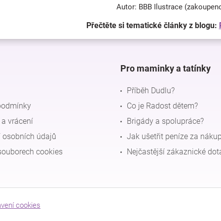
Autor: BBB Ilustrace (zakoupen
Přečtěte si tematické články z blogu:
Pro maminky a tatínky
Příběh Dudlu?
podmínky
Co je Radost dětem?
a vrácení
Brigády a spolupráce?
 osobních údajů
Jak ušetřit peníze za náku
souborech cookies
Nejčastější zákaznické dot
avení cookies