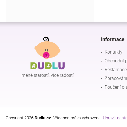
Z
á
p
Informace
a
t
Kontakty
í
Obchodní 
Reklamace 
méně starostí, více radostí
Zpracování
Poučení o 
Copyright 2026
Dudlu.cz
. Všechna práva vyhrazena.
Upravit nast