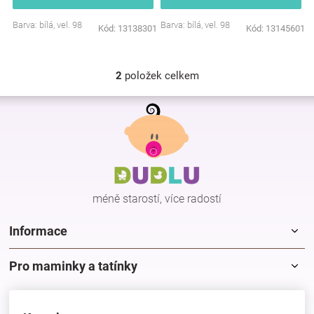
Značky
Barva: bílá, vel. 98
Barva: bílá, vel. 98
Kód:
13138301
Kód:
13145601
Blog
2
položek celkem
O
Hračkářství
v
Z
l
á
á
Přihlášení
p
d
a
a
c
t
í
í
p
méně starostí, více radostí
r
v
k
Informace
y
v
Pro maminky a tatínky
ý
p
i
s