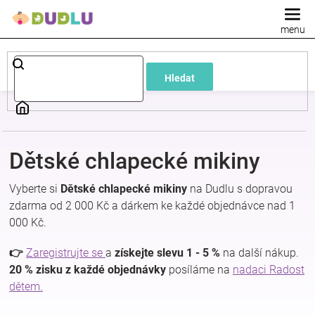
Přejít
na
obsah
Dětské
Hledat
a
kojenecké
Dětské chlapecké mikiny
oblečení
Vyberte si
Dětské chlapecké mikiny
na Dudlu s dopravou
Pokojíček
zdarma od 2 000 Kč a dárkem ke každé objednávce nad 1
000 Kč.
a
👉
Zaregistrujte se
a
získejte slevu 1 - 5 %
na další nákup.
20 % zisku z každé objednávky
posíláme na
nadaci Radost
kojenecká
dětem.
výbava