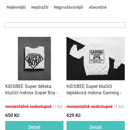
Ř
a
Nejlevnější
Nejdražší
Nejprodávanější
Abecedně
z
Hračky
e
n
a
í
V
p
ý
r
zábava
p
o
i
d
pro
s
u
p
k
děti
r
t
o
ů
KIDSBEE Super dětská
KIDSBEE Super klučičí
d
Těhotenské
klučičí mikina Super Boy -
tepláková mikina Gaming -
u
bílá, vel. 98
bílá, vel. 98
k
oblečení
momentálně nedostupné
(1 ks)
momentálně nedostupné
(2 ks)
t
ů
650 Kč
629 Kč
Novinky
Detail
Detail