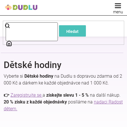
Přejít
na
obsah
Dětské
Hledat
a
kojenecké
Dětské hodiny
oblečení
Vyberte si
Dětské hodiny
na Dudlu s dopravou zdarma od 2
Pokojíček
000 Kč a dárkem ke každé objednávce nad 1 000 Kč.
👉
Zaregistrujte se
a
získejte slevu 1 - 5 %
na další nákup.
a
20 % zisku z každé objednávky
posíláme na
nadaci Radost
dětem.
kojenecká
výbava