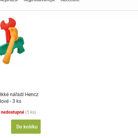
kké nářadí Hencz
lové - 3 ks
 nedostupné
(5 ks)
Do košíku