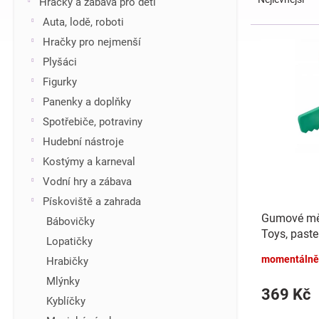
Hračky a zábava pro děti
z
í
Auta, lodě, roboti
e
p
V
Hračky pro nejmenší
n
a
ý
í
n
Plyšáci
p
p
e
i
Figurky
r
l
s
Panenky a doplňky
o
p
d
Spotřebiče, potraviny
r
u
Hudební nástroje
o
k
d
Kostýmy a karneval
t
u
Vodní hry a zábava
ů
k
Pískoviště a zahrada
t
Gumové mě
Bábovičky
ů
Toys, paste
Lopatičky
momentálně
Hrabičky
Mlýnky
369 Kč
Kyblíčky