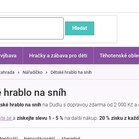
častější dotazy
Hledat
 výbava
Hračky a zábava pro děti
Těhotenské oble
 zahrada
Nářadíčko
Dětské hrablo na sníh
 hrablo na sníh
ské hrablo na sníh
na Dudlu s dopravou zdarma od 2 000 Kč a 
jte se
a
získejte slevu 1 - 5 %
na další nákup.
20 % zisku z kaž
Nejdražší
Nejprodávanější
Abecedně