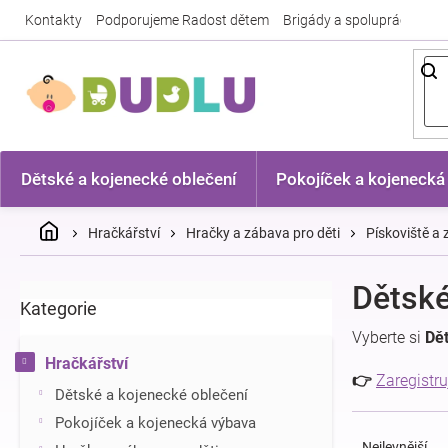
Přejít
Kontakty
Podporujeme Radost dětem
Brigády a spolupráce
Nej
na
obsah
Dětské a kojenecké oblečení
Pokojíček a kojenecká
Domů
Hračkářství
Hračky a zábava pro děti
Pískoviště a
P
Dětské
Kategorie
Přeskočit
o
kategorie
s
Vyberte si
Dět
t
Hračkářství
r
👉
Zaregistru
Dětské a kojenecké oblečení
a
Ř
n
Pokojíček a kojenecká výbava
a
n
Nejlevnější