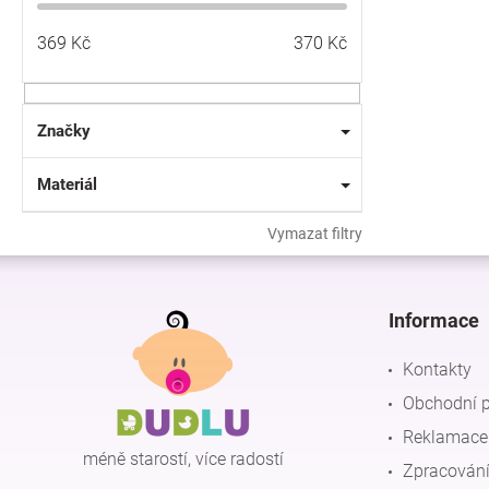
369
Kč
370
Kč
Značky
Materiál
Vymazat filtry
Z
á
p
Informace
a
t
Kontakty
í
Obchodní 
Reklamace 
méně starostí, více radostí
Zpracování