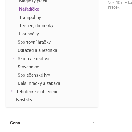
Magický písek
Věk: 10 m+, k
hraček
Nářadíčko
Trampolíny
Teepee, domečky
Houpačky
Sportovní hračky
Odrážedla a jezdítka
Škola a kreativa
Stavebnice
Společenské hry
Další hračky a zábava
Těhotenské oblečení
Novinky
Cena